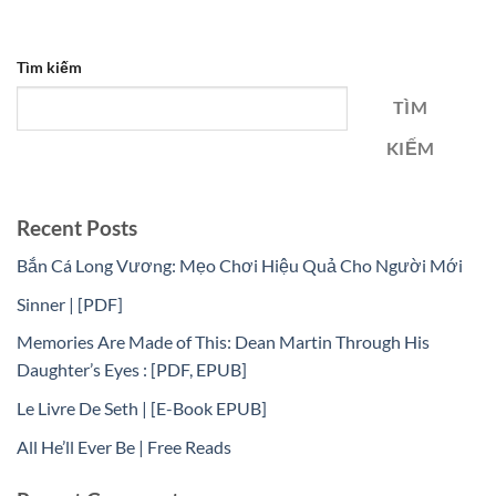
Tìm kiếm
TÌM
KIẾM
Recent Posts
Bắn Cá Long Vương: Mẹo Chơi Hiệu Quả Cho Người Mới
Sinner | [PDF]
Memories Are Made of This: Dean Martin Through His
Daughter’s Eyes : [PDF, EPUB]
Le Livre De Seth | [E-Book EPUB]
All He’ll Ever Be | Free Reads