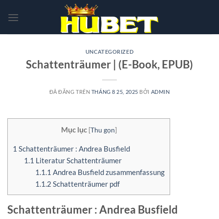
Chuyển
đến
nội
dung
UNCATEGORIZED
Schattenträumer | (E-Book, EPUB)
ĐÃ ĐĂNG TRÊN
THÁNG 8 25, 2025
BỞI
ADMIN
Mục lục
[
Thu gọn
]
1
Schattenträumer : Andrea Busfield
1.1
Literatur Schattenträumer
1.1.1
Andrea Busfield zusammenfassung
1.1.2
Schattenträumer pdf
Schattenträumer : Andrea Busfield