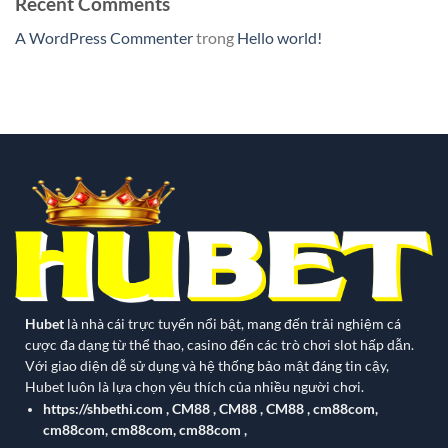
Recent Comments
A WordPress Commenter
trong
Hello world!
Hubet
là nhà cái trực tuyến nổi bật, mang đến trải nghiệm cá
cược đa dạng từ thể thao, casino đến các trò chơi slot hấp dẫn.
Với giao diện dễ sử dụng và hệ thống bảo mật đáng tin cậy,
Hubet luôn là lựa chọn yêu thích của nhiều người chơi.
https://shbethi.com
,
CM88
,
CM88
,
CM88
,
cm88com
,
cm88com
,
cm88com
,
cm88com
,