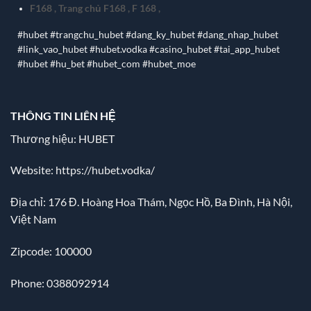
F168
,
Trang chủ F168
,
F 168
,
#hubet #trangchu_hubet #dang_ky_hubet #dang_nhap_hubet
#link_vao_hubet #hubet.vodka #casino_hubet #tai_app_hubet
#hubet #hu_bet #hubet_com #hubet_moe
THÔNG TIN LIÊN HỆ
Thương hiệu: HUBET
Website:
https://hubet.vodka/
Địa chỉ:
176 Đ. Hoàng Hoa Thám, Ngọc Hồ, Ba Đình, Hà Nội,
Việt Nam
Zipcode: 100000
Phone: 0388092914