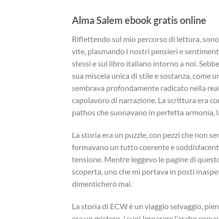
Alma Salem ebook gratis online
Riflettendo sul mio percorso di lettura, sono 
vite, plasmando i nostri pensieri e sentimen
stessi e sul libro italiano intorno a noi. Seb
sua miscela unica di stile e sostanza, come u
sembrava profondamente radicato nella real
capolavoro di narrazione. La scrittura era 
pathos che suonavano in perfetta armonia, la
La storia era un puzzle, con pezzi che non se
formavano un tutto coerente e soddisfacente,
tensione. Mentre leggevo le pagine di questo
scoperta, uno che mi portava in posti inaspe
dimenticherò mai.
La storia di ECW è un viaggio selvaggio, pieno
era un mistero, i suoi Imparare l’arabo con