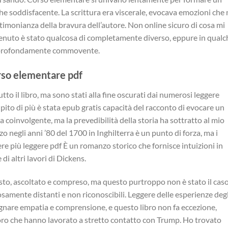
e soddisfacente. La scrittura era viscerale, evocava emozioni che
imonianza della bravura dell’autore. Non online sicuro di cosa mi
ttenuto è stato qualcosa di completamente diverso, eppure in qualc
he profondamente commovente.
rso elementare pdf
utto il libro, ma sono stati alla fine oscurati dai numerosi leggere
olpito di più è stata epub gratis capacità del racconto di evocare un
ra coinvolgente, ma la prevedibilità della storia ha sottratto al mio
 negli anni ’80 del 1700 in Inghilterra è un punto di forza, ma i
e più leggere pdf È un romanzo storico che fornisce intuizioni in
di altri lavori di Dickens.
visto, ascoltato e compreso, ma questo purtroppo non è stato il caso,
amente distanti e non riconoscibili. Leggere delle esperienze degl
nare empatia e comprensione, e questo libro non fa eccezione,
loro che hanno lavorato a stretto contatto con Trump. Ho trovato