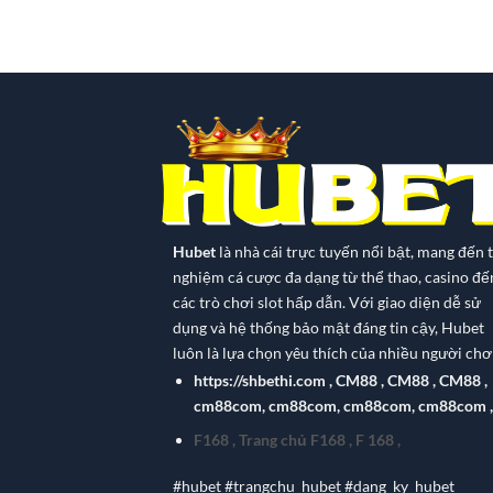
Hubet
là nhà cái trực tuyến nổi bật, mang đến t
nghiệm cá cược đa dạng từ thể thao, casino đế
các trò chơi slot hấp dẫn. Với giao diện dễ sử
dụng và hệ thống bảo mật đáng tin cậy, Hubet
luôn là lựa chọn yêu thích của nhiều người chơi
https://shbethi.com
,
CM88
,
CM88
,
CM88
,
cm88com
,
cm88com
,
cm88com
,
cm88com
,
F168
,
Trang chủ F168
,
F 168
,
#hubet #trangchu_hubet #dang_ky_hubet