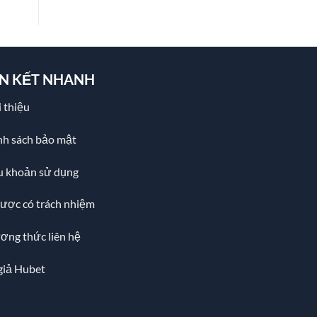
ÊN KẾT NHANH
 thiệu
nh sách bảo mật
u khoản sử dụng
cược có trách nhiệm
ơng thức liên hệ
giả Hubet