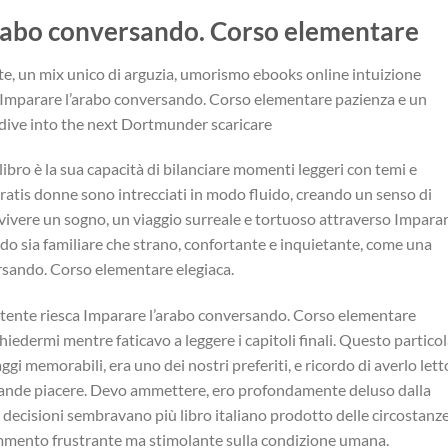
rabo conversando. Corso elementare
nte, un mix unico di arguzia, umorismo ebooks online intuizione
ma Imparare l’arabo conversando. Corso elementare pazienza e un
 dive into the next Dortmunder scaricare
ibro è la sua capacità di bilanciare momenti leggeri con temi e
gratis donne sono intrecciati in modo fluido, creando un senso di
 vivere un sogno, un viaggio surreale e tortuoso attraverso Impara
 sia familiare che strano, confortante e inquietante, come una
rsando. Corso elementare elegiaca.
ttente riesca Imparare l’arabo conversando. Corso elementare
hiedermi mentre faticavo a leggere i capitoli finali. Questo partico
ggi memorabili, era uno dei nostri preferiti, e ricordo di averlo lett
 grande piacere. Devo ammettere, ero profondamente deluso dalla
 decisioni sembravano più libro italiano prodotto delle circostanz
ommento frustrante ma stimolante sulla condizione umana.