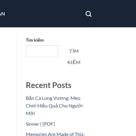
ẪN
Tìm kiếm
TÌM
KIẾM
Recent Posts
Bắn Cá Long Vương: Mẹo
Chơi Hiệu Quả Cho Người
Mới
Sinner | [PDF]
Memories Are Made of This: