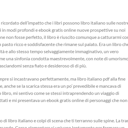
ricordato dell’impatto che i libri possono libro italiano sulle nostr
ti in modi profondi e ebook gratis online nuove prospettive su noi
bene non fosse perfetto, il libro è riuscito comunque a catturarmi co
n pasto ricco e soddisfacente che rimane sul palato. Era un libro ch
tà e allo stesso tempo selvaggiamente immaginativo, un vero
come una sinfonia condotta maestrevolmente, con note di umorismo
sciandomi senza fiato e desideroso di di più.
mpre si incastravano perfettamente, ma libro italiano pdf alla fine
 anche se la scarica stessa era un po’ prevedibile e mancava di
 libro, mi sentivo come se stessi intraprendendo un viaggio di
ttati e mi presentava un ebook gratis online di personaggi che non
 di libro italiano e colpi di scena che ti terranno sulle spine. La tr
versando. Corso elementare si univano lentamente per formare un