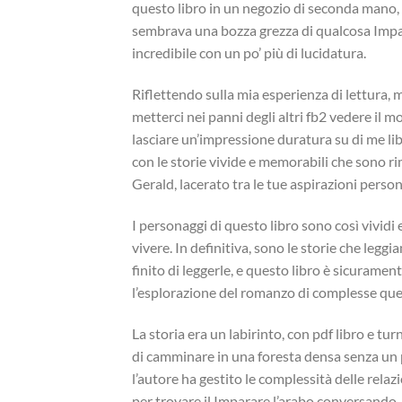
questo libro in un negozio di seconda mano, e
sembrava una bozza grezza di qualcosa Impa
incredibile con un po’ più di lucidatura.
Riflettendo sulla mia esperienza di lettura, 
metterci nei panni degli altri fb2 vedere il mo
lasciare un’impressione duratura su di me libr
con le storie vivide e memorabili che sono ri
Gerald, lacerato tra le tue aspirazioni person
I personaggi di questo libro sono così vividi 
vivere. In definitiva, sono le storie che legg
finito di leggerle, e questo libro è sicuram
l’esplorazione del romanzo di complesse quest
La storia era un labirinto, con pdf libro e tu
di camminare in una foresta densa senza un pe
l’autore ha gestito le complessità delle relazi
per trovare il Imparare l’arabo conversando.