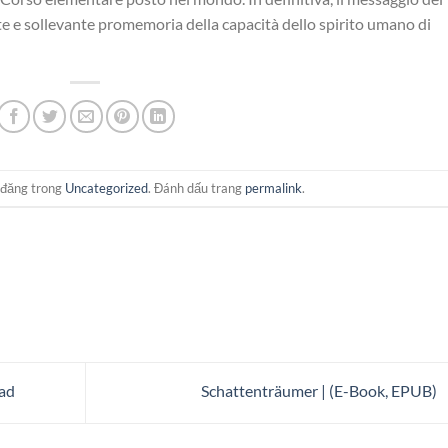
te e sollevante promemoria della capacità dello spirito umano di
 đăng trong
Uncategorized
. Đánh dấu trang
permalink
.
ead
Schattenträumer | (E-Book, EPUB)