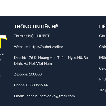
THÔNG TIN LIÊN HỆ
LI
Thương hiệu: HUBET
Giới
Website:
https://hubet.vodka/
Chí
rải
Địa chỉ:
176 Đ. Hoàng Hoa Thám, Ngọc Hồ, Ba
Điề
n
Đình, Hà Nội, Việt Nam
Cá 
Zipcode: 100000
.
Phư
Phone: 0388092914
Tác 
Email:
lienhe.hubet.vodka@gmail.com