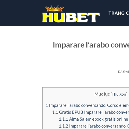
Chuyển
đến
TRANG 
nội
dung
Imparare l’arabo conv
ĐÃ ĐĂ
Mục lục
[
Thu gọn
]
1
Imparare l’arabo conversando. Corso elem
1.1
Gratis EPUB Imparare l’arabo conve
1.1.1
Alma Salem ebook gratis online
1.1.2
Imparare l’arabo conversando. 