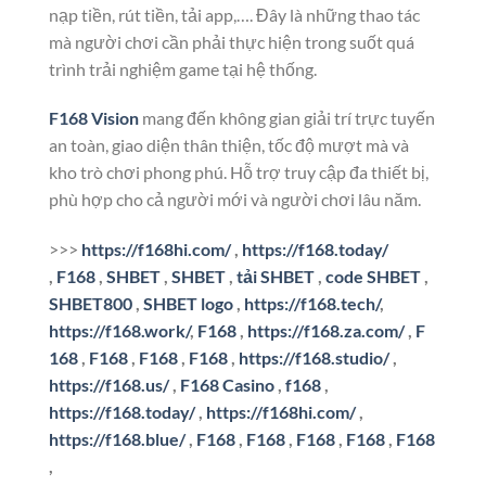
nạp tiền, rút tiền, tải app,…. Đây là những thao tác
mà người chơi cần phải thực hiện trong suốt quá
trình trải nghiệm game tại hệ thống.
F168 Vision
mang đến không gian giải trí trực tuyến
an toàn, giao diện thân thiện, tốc độ mượt mà và
kho trò chơi phong phú. Hỗ trợ truy cập đa thiết bị,
phù hợp cho cả người mới và người chơi lâu năm.
>>>
https://f168hi.com/
,
https://f168.today/
,
F168
,
SHBET
,
SHBET
,
tải SHBET
,
code SHBET
,
SHBET800
,
SHBET logo
,
https://f168.tech/
,
https://f168.work/
,
F168
,
https://f168.za.com/
,
F
168
,
F168
,
F168
,
F168
,
https://f168.studio/
,
https://f168.us/
,
F168 Casino
,
f168
,
https://f168.today/
,
https://f168hi.com/
,
https://f168.blue/
,
F168
,
F168
,
F168
,
F168
,
F168
,