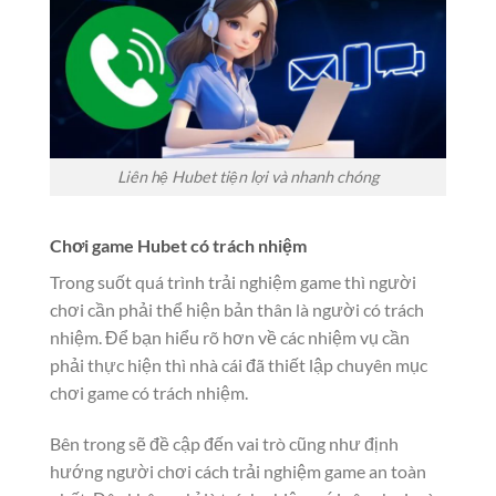
Liên hệ Hubet tiện lợi và nhanh chóng
Chơi game Hubet có trách nhiệm
Trong suốt quá trình trải nghiệm game thì người
chơi cần phải thể hiện bản thân là người có trách
nhiệm. Để bạn hiểu rõ hơn về các nhiệm vụ cần
phải thực hiện thì nhà cái đã thiết lập chuyên mục
chơi game có trách nhiệm.
Bên trong sẽ đề cập đến vai trò cũng như định
hướng người chơi cách trải nghiệm game an toàn