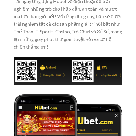
Tải ngay ứng dụng Hubet về điện thoại để trải
nghiệm những trò chơi hấp dẫn, an toàn và mượt
mà hơn bao giờ hết! Với ứng dụng này, bạn sẽ được
trải nghiệm tất cả các sản phẩm giải trí nổi bật như
Thể Thao, E-Sports, Casino, Trò Chơi và Xổ Số, mang
lại những giây phút thư giãn tuyệt vời và cơ hội
chiến thắng lớn!