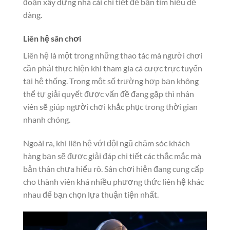
đoạn xây dựng nhà cái chi tiết để bạn tìm hiểu dễ
dàng.
Liên hệ sân chơi
Liên hệ là một trong những thao tác mà người chơi
cần phải thực hiện khi tham gia cá cược trực tuyến
tại hệ thống. Trong một số trường hợp bạn không
thể tự giải quyết được vấn đề đang gặp thì nhân
viên sẽ giúp người chơi khắc phục trong thời gian
nhanh chóng.
Ngoài ra, khi liên hệ với đội ngũ chăm sóc khách
hàng bạn sẽ được giải đáp chi tiết các thắc mắc mà
bản thân chưa hiểu rõ. Sân chơi hiện đang cung cấp
cho thành viên khá nhiều phương thức liên hệ khác
nhau để bạn chọn lựa thuận tiện nhất.