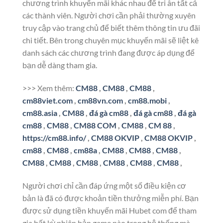
chương trình khuyến mãi khác nhau để tri ân tất cả
các thành viên. Người chơi cần phải thường xuyên
truy cập vào trang chủ để biết thêm thông tin ưu đãi
chi tiết. Bên trong chuyên mục khuyến mãi sẽ liệt kê
danh sách các chương trình đang được áp dụng để
bạn dễ dàng tham gia.
>>> Xem thêm:
CM88
,
CM88
,
CM88
,
cm88viet.com
,
cm88vn.com
,
cm88.mobi
,
cm88.asia
,
CM88
,
đá gà cm88
,
đá gà cm88
,
đá gà
cm88
,
CM88
,
CM88 COM
,
CM88
,
CM 88
,
https://cm88.info/
,
CM88 OKVIP
,
CM88 OKVIP
,
cm88
,
CM88
,
cm88a
,
CM88
,
CM88
,
CM88
,
CM88
,
CM88
,
CM88
,
CM88
,
CM88
,
CM88
,
Người chơi chỉ cần đáp ứng một số điều kiện cơ
bản là đã có được khoản tiền thưởng miễn phí. Bạn
được sử dụng tiền khuyến mãi Hubet com để tham
gia bất kỳ phiên bản game nào trong hệ thống mà