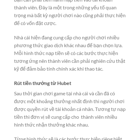
thành viên. Đây là một trong những yếu tố quan
trọng mà bất kỳ người chơi nào cũng phải thực hiện
để có vốn đặt cược.
Nhà cái hiện đang cung cấp cho người chơi nhiều
phương thức giao dịch khác nhau để bạn chọn lựa.
Mỗi hình thức nạp tiền sẽ có các bước thực hiện
tương ứng nên thành viên cần phải nghiên cứu thật
kỹ để đảm bảo tính chính xác khi thao tác.
Rút tiền thưởng từ Hubet
Sau thời gian chơi game tại nhà cái và cần đã có
được một khoảng thưởng nhất định thì người chơi
được quyền rút về tài khoản cá nhân. Tương tự nạp
tiền thì đơn vị sẽ cung cấp cho thành viên nhiều
hình thức nhận thưởng khác nhau.
Từng hình thức sẽ là các bước thực hiện riêng biệt