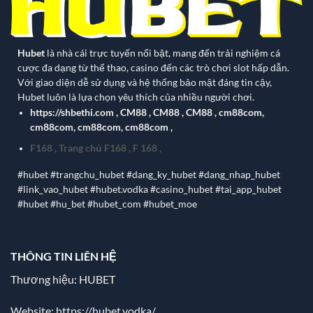
Hubet
là nhà cái trực tuyến nổi bật, mang đến trải nghiệm cá
cược đa dạng từ thể thao, casino đến các trò chơi slot hấp dẫn.
Với giao diện dễ sử dụng và hệ thống bảo mật đáng tin cậy,
Hubet luôn là lựa chọn yêu thích của nhiều người chơi.
https://shbethi.com
,
CM88
,
CM88
,
CM88
,
cm88com
,
cm88com
,
cm88com
,
cm88com
,
F168
,
Trang chủ F168
,
F 168
,
#hubet #trangchu_hubet #dang_ky_hubet #dang_nhap_hubet
#link_vao_hubet #hubet.vodka #casino_hubet #tai_app_hubet
#hubet #hu_bet #hubet_com #hubet_moe
THÔNG TIN LIÊN HỆ
Thương hiệu: HUBET
Website:
https://hubet.vodka/