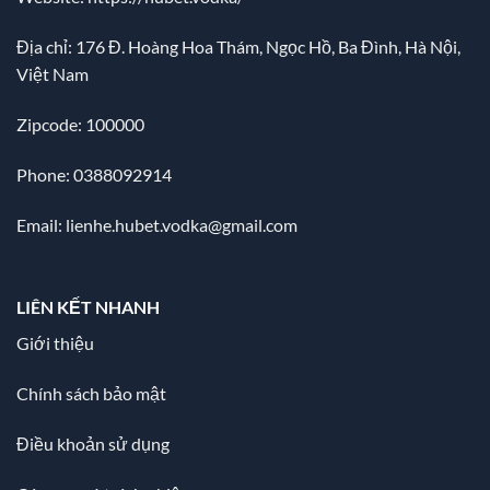
Địa chỉ:
176 Đ. Hoàng Hoa Thám, Ngọc Hồ, Ba Đình, Hà Nội,
Việt Nam
Zipcode: 100000
Phone: 0388092914
Email:
lienhe.hubet.vodka@gmail.com
LIÊN KẾT NHANH
Giới thiệu
Chính sách bảo mật
Điều khoản sử dụng