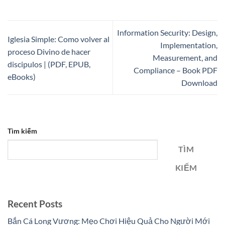
Information Security: Design,
Iglesia Simple: Como volver al
Implementation,
proceso Divino de hacer
Measurement, and
discipulos | (PDF, EPUB,
Compliance – Book PDF
eBooks)
Download
Tìm kiếm
TÌM
KIẾM
Recent Posts
Bắn Cá Long Vương: Mẹo Chơi Hiệu Quả Cho Người Mới