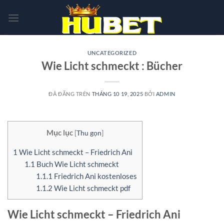
Chuyển
đến
nội
dung
UNCATEGORIZED
Wie Licht schmeckt : Bücher
ĐÃ ĐĂNG TRÊN
THÁNG 10 19, 2025
BỞI
ADMIN
Mục lục
[
Thu gọn
]
1
Wie Licht schmeckt – Friedrich Ani
1.1
Buch Wie Licht schmeckt
1.1.1
Friedrich Ani kostenloses
1.1.2
Wie Licht schmeckt pdf
Wie Licht schmeckt – Friedrich Ani