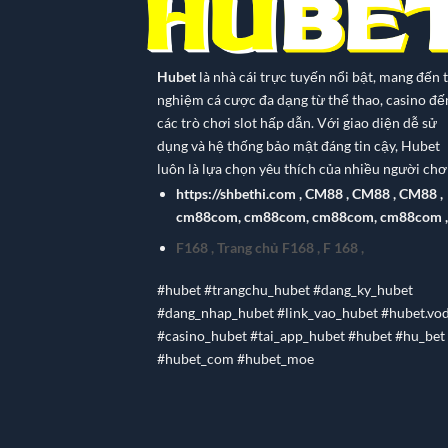
Hubet
là nhà cái trực tuyến nổi bật, mang đến t
nghiệm cá cược đa dạng từ thể thao, casino đế
các trò chơi slot hấp dẫn. Với giao diện dễ sử
dụng và hệ thống bảo mật đáng tin cậy, Hubet
luôn là lựa chọn yêu thích của nhiều người chơi
https://shbethi.com
,
CM88
,
CM88
,
CM88
,
cm88com
,
cm88com
,
cm88com
,
cm88com
,
F168
,
Trang chủ F168
,
F 168
,
#hubet #trangchu_hubet #dang_ky_hubet
#dang_nhap_hubet #link_vao_hubet #hubet.vo
#casino_hubet #tai_app_hubet #hubet #hu_bet
#hubet_com #hubet_moe