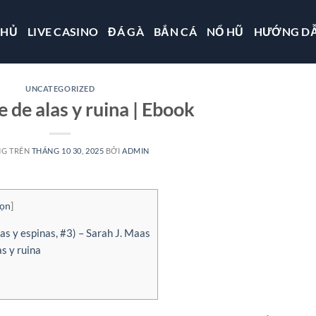
CHỦ
LIVE CASINO
ĐÁ GÀ
BẮN CÁ
NỔ HŨ
HƯỚNG D
UNCATEGORIZED
 de alas y ruina | Ebook
NG TRÊN
THÁNG 10 30, 2025
BỞI
ADMIN
gọn
]
as y espinas, #3) – Sarah J. Maas
s y ruina
s