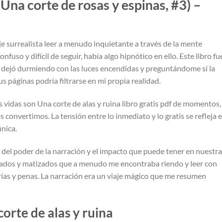
(Una corte de rosas y espinas, #3) –
je surrealista leer a menudo inquietante a través de la mente
nfuso y difícil de seguir, había algo hipnótico en ello. Este libro fu
 dejó durmiendo con las luces encendidas y preguntándome si la
s páginas podría filtrarse en mi propia realidad.
s vidas son Una corte de alas y ruina libro gratis pdf de momentos,
convertimos. La tensión entre lo inmediato y lo gratis se refleja 
única.
do del poder de la narración y el impacto que puede tener en nuestr
ujados y matizados que a menudo me encontraba riendo y leer con
ías y penas. La narración era un viaje mágico que me resumen
orte de alas y ruina