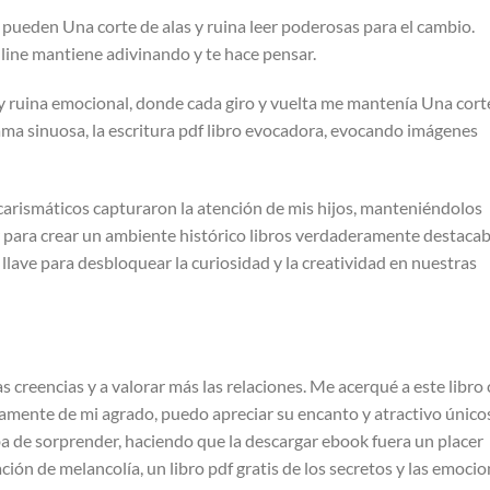
s pueden Una corte de alas y ruina leer poderosas para el cambio.
line mantiene adivinando y te hace pensar.
s y ruina emocional, donde cada giro y vuelta me mantenía Una cort
trama sinuosa, la escritura pdf libro evocadora, evocando imágenes
 carismáticos capturaron la atención de mis hijos, manteniéndolos
r para crear un ambiente histórico libros verdaderamente destacab
a llave para desbloquear la curiosidad y la creatividad en nuestras
s creencias y a valorar más las relaciones. Me acerqué a este libro
mente de mi agrado, puedo apreciar su encanto y atractivo únicos
ba de sorprender, haciendo que la descargar ebook fuera un placer
ción de melancolía, un libro pdf gratis de los secretos y las emoci