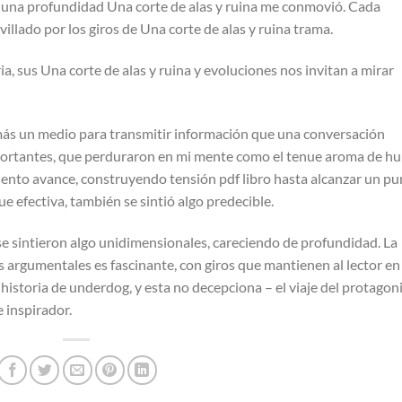
ía una profundidad Una corte de alas y ruina me conmovió. Cada
illado por los giros de Una corte de alas y ruina trama.
, sus Una corte de alas y ruina y evoluciones nos invitan a mirar
a más un medio para transmitir información que una conversación
mportantes, que perduraron en mi mente como el tenue aroma de h
 lento avance, construyendo tensión pdf libro hasta alcanzar un p
e efectiva, también se sintió algo predecible.
f se sintieron algo unidimensionales, careciendo de profundidad. La
as argumentales es fascinante, con giros que mantienen al lector en
 historia de underdog, y esta no decepciona – el viaje del protagon
 inspirador.