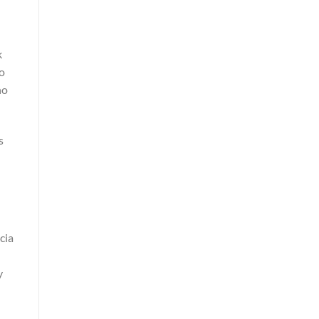
k
to
no
s
cia
y