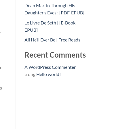
Dean Martin Through His
Daughter’s Eyes : [PDF, EPUB]
Le Livre De Seth | [E-Book
EPUB]
e
All He’ll Ever Be | Free Reads
Recent Comments
A WordPress Commenter
en
trong
Hello world!
as