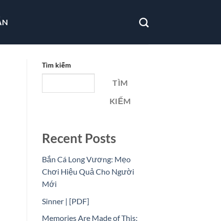
ẪN
Tìm kiếm
TÌM
KIẾM
Recent Posts
Bắn Cá Long Vương: Mẹo
Chơi Hiệu Quả Cho Người
Mới
Sinner | [PDF]
Memories Are Made of This: