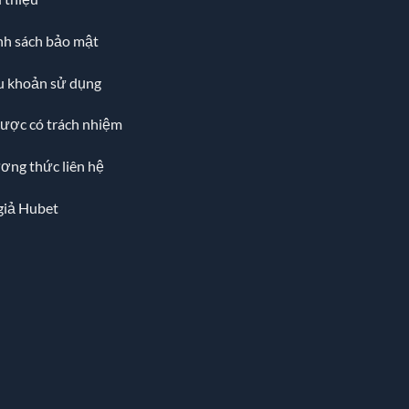
nh sách bảo mật
u khoản sử dụng
cược có trách nhiệm
ơng thức liên hệ
giả Hubet