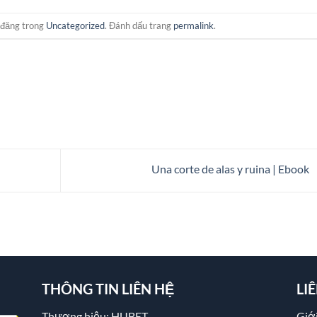
 đăng trong
Uncategorized
. Đánh dấu trang
permalink
.
Una corte de alas y ruina | Ebook
THÔNG TIN LIÊN HỆ
LI
Thương hiệu: HUBET
Giới