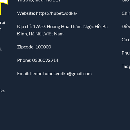
Website:
https://hubet.vodka/
Chí
rải
Địa chỉ:
176 Đ. Hoàng Hoa Thám, Ngọc Hồ, Ba
Điề
n
Đình, Hà Nội, Việt Nam
Cá 
Zipcode: 100000
.
Phư
Phone: 0388092914
Tác 
Email:
lienhe.hubet.vodka@gmail.com
dka