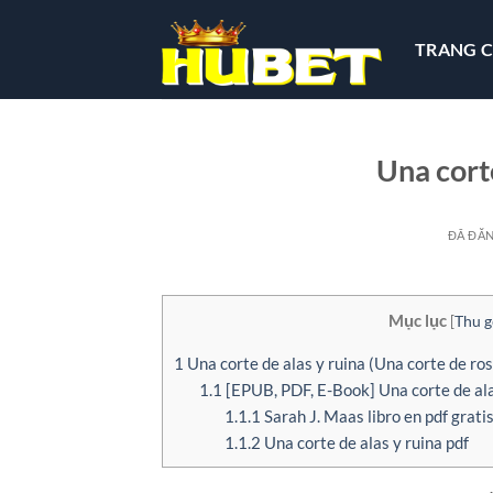
Chuyển
đến
TRANG 
nội
dung
Una corte
ĐÃ ĐĂ
Mục lục
[
Thu 
1
Una corte de alas y ruina (Una corte de ros
1.1
[EPUB, PDF, E-Book] Una corte de ala
1.1.1
Sarah J. Maas libro en pdf grati
1.1.2
Una corte de alas y ruina pdf