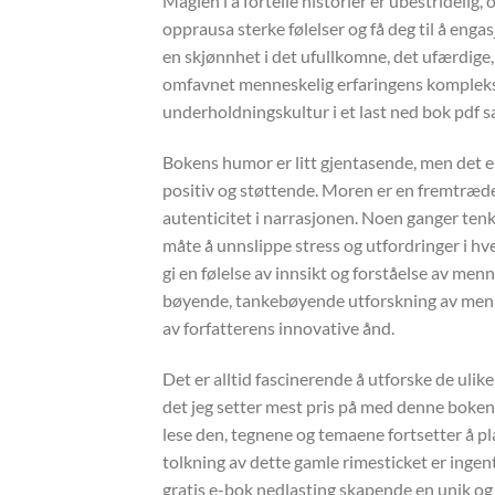
Magien i å fortelle historier er ubestridelig,
opprausa sterke følelser og få deg til å enga
en skjønnhet i det ufullkomne, det ufærdige
omfavnet menneskelig erfaringens kompleksit
underholdningskultur i et last ned bok pdf 
Bokens humor er litt gjentasende, men det er
positiv og støttende. Moren er en fremtræde
autenticitet i narrasjonen. Noen ganger tenk
måte å unnslippe stress og utfordringer i h
gi en følelse av innsikt og forståelse av men
bøyende, tankebøyende utforskning av mennes
av forfatterens innovative ånd.
Det er alltid fascinerende å utforske de ulike
det jeg setter mest pris på med denne boken, 
lese den, tegnene og temaene fortsetter å p
tolkning av dette gamle rimesticket er ingen
gratis e-bok nedlasting skapende en unik og