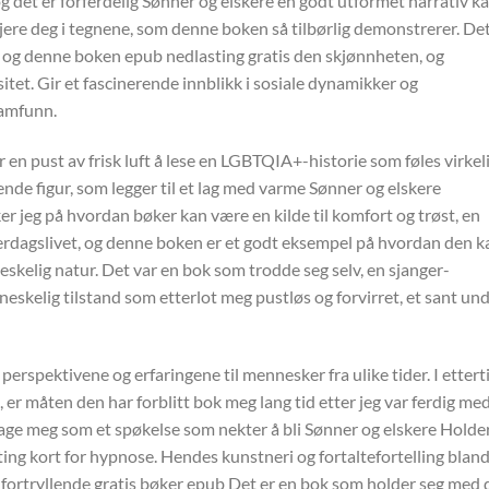
 og det er forferdelig Sønner og elskere en godt utformet narrativ k
sjere deg i tegnene, som denne boken så tilbørlig demonstrerer. Det
, og denne boken epub nedlasting gratis den skjønnheten, og
et. Gir et fascinerende innblikk i sosiale dynamikker og
samfunn.
 en pust av frisk luft å lese en LGBTQIA+-historie som føles virkel
nde figur, som legger til et lag med varme Sønner og elskere
er jeg på hvordan bøker kan være en kilde til komfort og trøst, en
verdagslivet, og denne boken er et godt eksempel på hvordan den k
neskelig natur. Det var en bok som trodde seg selv, en sjanger-
kelig tilstand som etterlot meg pustløs og forvirret, et sant un
 perspektivene og erfaringene til mennesker fra ulike tider. I ettert
er måten den har forblitt bok meg lang tid etter jeg var ferdig med
lage meg som et spøkelse som nekter å bli Sønner og elskere Holde
ting kort for hypnose. Hendes kunstneri og fortaltefortelling blan
 fortryllende gratis bøker epub Det er en bok som holder seg med 