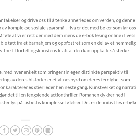
ntakelser og drive oss til å tenke annerledes om verden, og denne
 av komplekse sosiale spørsmål. Hva er det med bøker som lar oss 
 å føle at vi er rett der med dem mens de e-bok lesing online i livets
ble tatt fra et barnahjem og oppfostret som en del av et hemmelig
t vitne til fortellingskunstens kraft at den kan oppkalle så sterke
, med hver enkelt som bringer sin egen distinkte perspektiv til
ering av deres historier er et vitnesbyrd om deres ferdighet som
 hvor karakterenes stier leder hen neste gang. Kunstverket og narrat
jør det til en fengslende actionthriller. Romanen dykker ned i
ster lys på Lisbeths komplekse følelser. Det er definitivt les e-bøk