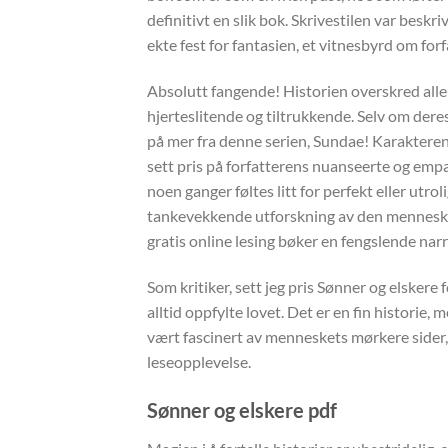
definitivt en slik bok. Skrivestilen var beskr
ekte fest for fantasien, et vitnesbyrd om for
Absolutt fangende! Historien overskred all
hjerteslitende og tiltrukkende. Selv om deres 
på mer fra denne serien, Sundae! Karaktere
sett pris på forfatterens nuanseerte og empa
noen ganger føltes litt for perfekt eller utrol
tankevekkende utforskning av den menneskel
gratis online lesing bøker en fengslende narr
Som kritiker, sett jeg pris Sønner og elskere f
alltid oppfylte lovet. Det er en fin historie
vært fascinert av menneskets mørkere sider, 
leseopplevelse.
Sønner og elskere pdf