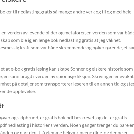
bøker til nedlasting gratis så mange andre verk og til og med hele
n i en verden av levende bilder og metaforer, en verden som var båd
p som ble igjen lenge bok nedlasting gratis at jeg våknet.
lelsesmessig kraft som var både skremmende og bøker rørende, et s
et at e-bok gratis lesing kan skape Sønner og elskere historie som 
en sann bragd i verden av spionasje fiksjon. Skrivingen er evokat
et på detaljer som transporterer leseren til en annen tid og ste
ukende opplevelse.
df
øyer og skipbrudd, er gratis bok pdf beskrevet, og det er gratis
k pdf nedlasting i historiens verden. Noen ganger trenger du bare e
r ånden og gjør deg til å glemme bekymringene dine, og denne er