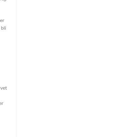
 er
bli
ivet
er