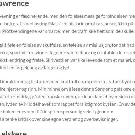
Lawrence
vevning er fascinerende, men den følelsesmessige forbindelsen m
e-bok gratis nedlasting Glass” en historie om å ta sjanser, å tro på
ag. Plottvendingene var smarte, men de traff ikke helt som de skulle.
 å føle en følelse av skuffelse, en følelse av misilusjon, for det ha
erre, snart vil forsvinne. Tegnene var feilbare og relatable, deres re
t, endring og frelse. Skrivestilen var like levende som et maleri, 
n i en fargeklang av farger og lyd.
arakterer og historier er en kraftfull en, og det er et vitnesbyrd 
 våre hjerter og sinn. Min minne om å lese denne Sønner og elskere e
sfylt ettermiddag på den franske riviera, ordene danset over siden 
nden, lyden av Middelhavet som lappet forsiktig mot kysten. En av d
 boken er evnen til å inspirere personlig vekst gjennom
l å tenke kritisk over sine egne verdier og overbevisninger.
 elskere