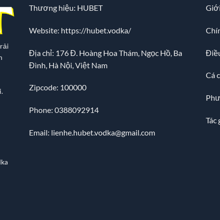
Thương hiệu: HUBET
Giới
Website:
https://hubet.vodka/
Chí
rải
Địa chỉ:
176 Đ. Hoàng Hoa Thám, Ngọc Hồ, Ba
Điề
n
Đình, Hà Nội, Việt Nam
Cá 
Zipcode: 100000
.
Phư
Phone: 0388092914
Tác 
Email:
lienhe.hubet.vodka@gmail.com
dka