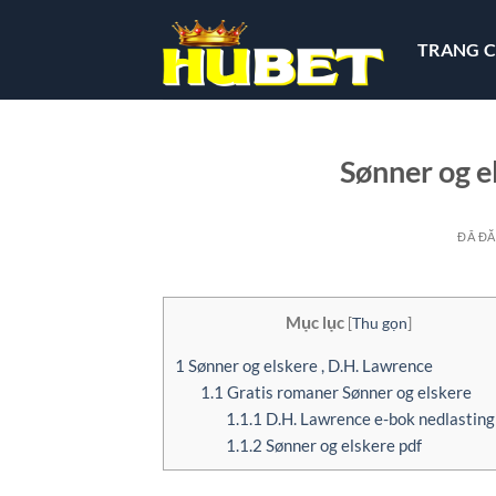
Chuyển
đến
TRANG 
nội
dung
Sønner og el
ĐÃ Đ
Mục lục
[
Thu gọn
]
1
Sønner og elskere , D.H. Lawrence
1.1
Gratis romaner Sønner og elskere
1.1.1
D.H. Lawrence e-bok nedlasting
1.1.2
Sønner og elskere pdf