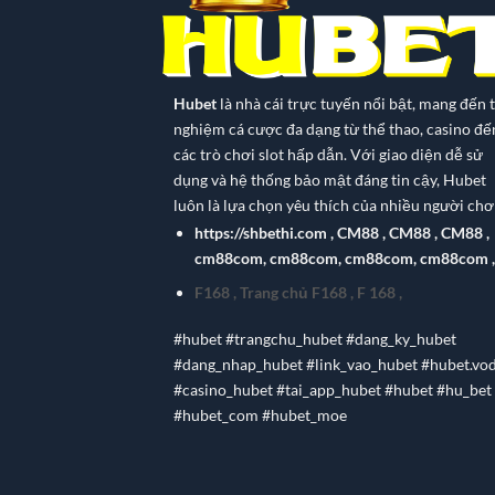
Hubet
là nhà cái trực tuyến nổi bật, mang đến t
nghiệm cá cược đa dạng từ thể thao, casino đế
các trò chơi slot hấp dẫn. Với giao diện dễ sử
dụng và hệ thống bảo mật đáng tin cậy, Hubet
luôn là lựa chọn yêu thích của nhiều người chơi
https://shbethi.com
,
CM88
,
CM88
,
CM88
,
cm88com
,
cm88com
,
cm88com
,
cm88com
,
F168
,
Trang chủ F168
,
F 168
,
#hubet #trangchu_hubet #dang_ky_hubet
#dang_nhap_hubet #link_vao_hubet #hubet.vo
#casino_hubet #tai_app_hubet #hubet #hu_bet
#hubet_com #hubet_moe