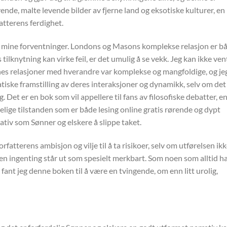
ivende, malte levende bilder av fjerne land og eksotiske kulturer, en
fatterens ferdighet.
e mine forventninger. Londons og Masons komplekse relasjon er b
tilknytning kan virke feil, er det umulig å se vekk. Jeg kan ikke ven
nes relasjoner med hverandre var komplekse og mangfoldige, og je
tiske framstilling av deres interaksjoner og dynamikk, selv om det
ig. Det er en bok som vil appellere til fans av filosofiske debatter, e
ige tilstanden som er både lesing online gratis rørende og dypt
ativ som Sønner og elskere å slippe taket.
orfatterens ambisjon og vilje til å ta risikoer, selv om utførelsen ik
, men ingenting står ut som spesielt merkbart. Som noen som alltid h
fant jeg denne boken til å være en tvingende, om enn litt urolig,