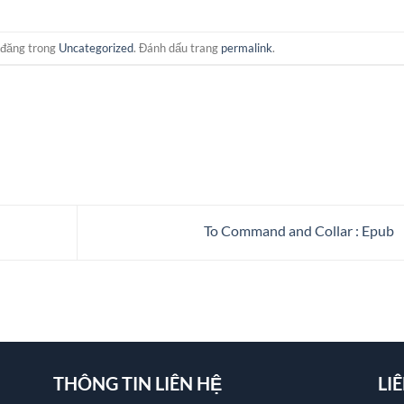
 đăng trong
Uncategorized
. Đánh dấu trang
permalink
.
To Command and Collar : Epub
THÔNG TIN LIÊN HỆ
LI