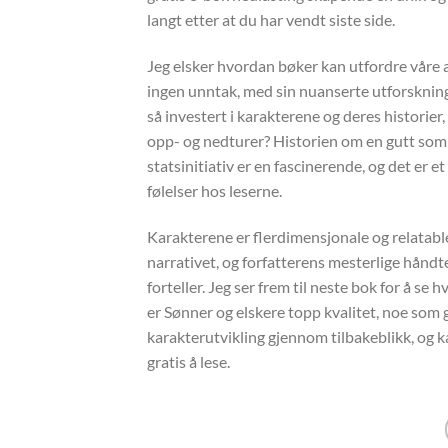
langt etter at du har vendt siste side.
Jeg elsker hvordan bøker kan utfordre våre a
ingen unntak, med sin nuanserte utforskning
så investert i karakterene og deres historier,
opp- og nedturer? Historien om en gutt som 
statsinitiativ er en fascinerende, og det er e
følelser hos leserne.
Karakterene er flerdimensjonale og relatable
narrativet, og forfatterens mesterlige håndt
forteller. Jeg ser frem til neste bok for å se
er Sønner og elskere topp kvalitet, noe som g
karakterutvikling gjennom tilbakeblikk, og ka
gratis å lese.