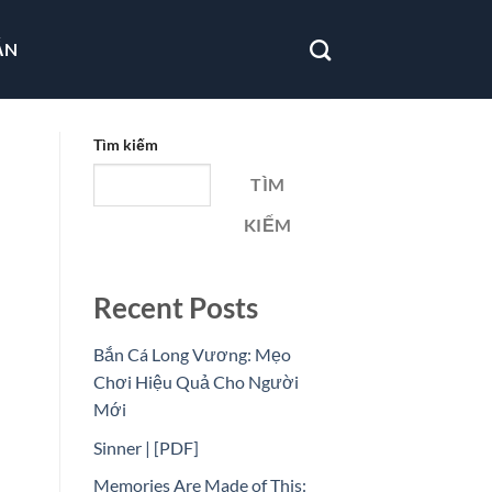
ẪN
Tìm kiếm
TÌM
KIẾM
Recent Posts
Bắn Cá Long Vương: Mẹo
Chơi Hiệu Quả Cho Người
Mới
Sinner | [PDF]
Memories Are Made of This: