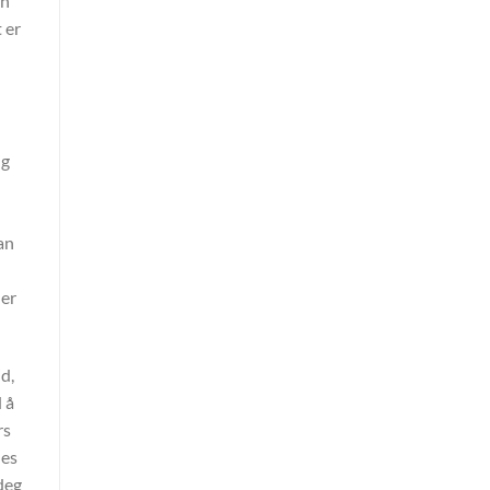
an
 er
ig
an
der
id,
 å
rs
des
deg