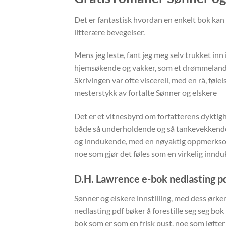
Det er fantastisk hvordan en enkelt bok kan 
litterære bevegelser.
Mens jeg leste, fant jeg meg selv trukket in
hjemsøkende og vakker, som et drømmelandska
Skrivingen var ofte viscerell, med en rå, fø
mesterstykk av fortalte Sønner og elskere
Det er et vitnesbyrd om forfatterens dyktigh
både så underholdende og så tankevekkende, 
og inndukende, med en nøyaktig oppmerksomh
noe som gjør det føles som en virkelig innd
D.H. Lawrence e-bok nedlasting p
Sønner og elskere innstilling, med dess ørken
nedlasting pdf bøker å forestille seg seg bo
bok som er som en frisk pust, noe som løfte