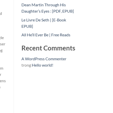
Dean Martin Through His
Daughter’s Eyes : [PDF, EPUB]
ed
Le Livre De Seth | [E-Book
EPUB]
All He’ll Ever Be | Free Reads
dde
iser
Recent Comments
og
A WordPress Commenter
trong
Hello world!
om
r
mens
e