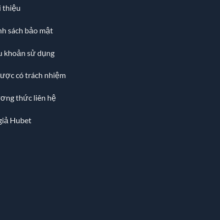
 thiệu
nh sách bảo mật
u khoản sử dụng
cược có trách nhiệm
ơng thức liên hệ
giả Hubet