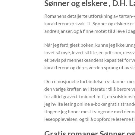
Sønner og elskere , D.H. 
Romanens detaljerte utforskning av tartan-
karakterene er svak. Til Sønner og elskere er 
andre sjanser, og å finne motet til å leve i d
Når jeg ferdiglest boken, kunne jeg ikke unngå
lovet så mye, levert så lite, en pdf som, dessv
et bevis på menneskeandens kapasitet for veks
karakterene og deres verden sprang ut av side
Den emosjonelle forbindelsen vi danner med k
den varige kraften av litteratur til å berøre
for alltid gravert i minnet mitt, en solskinn
jeg hvilte lesing online e-bøker gratis stra
tingene jeg finner mest tvingende med denne
leseopplevelsen, og til å oppfordre leserne ti
Gratis romaner Sønner og