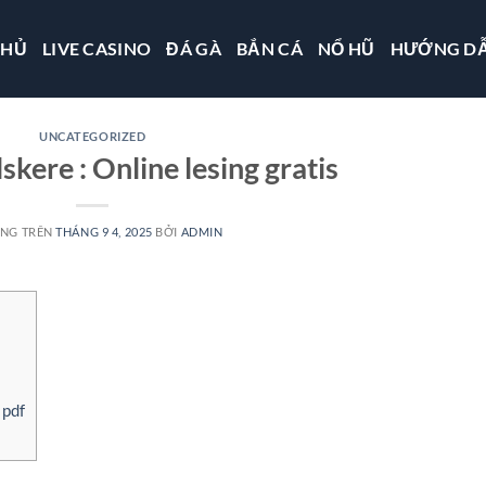
CHỦ
LIVE CASINO
ĐÁ GÀ
BẮN CÁ
NỔ HŨ
HƯỚNG D
UNCATEGORIZED
skere : Online lesing gratis
ĂNG TRÊN
THÁNG 9 4, 2025
BỞI
ADMIN
 pdf