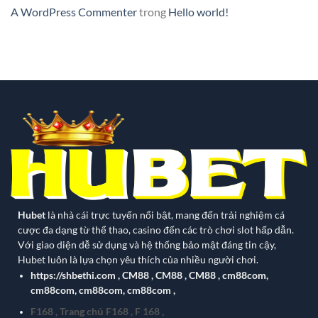
A WordPress Commenter
trong
Hello world!
Hubet
là nhà cái trực tuyến nổi bật, mang đến trải nghiệm cá
cược đa dạng từ thể thao, casino đến các trò chơi slot hấp dẫn.
Với giao diện dễ sử dụng và hệ thống bảo mật đáng tin cậy,
Hubet luôn là lựa chọn yêu thích của nhiều người chơi.
https://shbethi.com
,
CM88
,
CM88
,
CM88
,
cm88com
,
cm88com
,
cm88com
,
cm88com
,
F168
,
Trang chủ F168
,
F 168
,