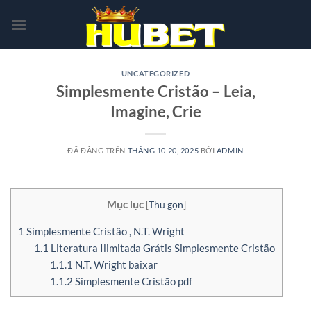
Chuyển
đến
nội
dung
UNCATEGORIZED
Simplesmente Cristão – Leia,
Imagine, Crie
ĐÃ ĐĂNG TRÊN
THÁNG 10 20, 2025
BỞI
ADMIN
Mục lục
[
Thu gọn
]
1
Simplesmente Cristão , N.T. Wright
1.1
Literatura Ilimitada Grátis Simplesmente Cristão
1.1.1
N.T. Wright baixar
1.1.2
Simplesmente Cristão pdf