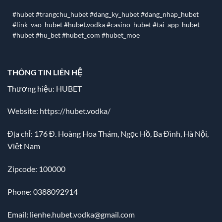
#hubet #trangchu_hubet #dang_ky_hubet #dang_nhap_hubet
#link_vao_hubet #hubet.vodka #casino_hubet #tai_app_hubet
#hubet #hu_bet #hubet_com #hubet_moe
THÔNG TIN LIÊN HỆ
Thương hiệu: HUBET
Website:
https://hubet.vodka/
Địa chỉ:
176 Đ. Hoàng Hoa Thám, Ngọc Hồ, Ba Đình, Hà Nội,
Việt Nam
Zipcode: 100000
Phone: 0388092914
Email:
lienhe.hubet.vodka@gmail.com