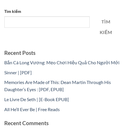
Tìm kiếm
TÌM
KIẾM
Recent Posts
Bắn Cá Long Vương: Mẹo Chơi Hiệu Quả Cho Người Mới
Sinner | [PDF]
Memories Are Made of This: Dean Martin Through His
Daughter’s Eyes : [PDF, EPUB]
Le Livre De Seth | [E-Book EPUB]
All He’ll Ever Be | Free Reads
Recent Comments