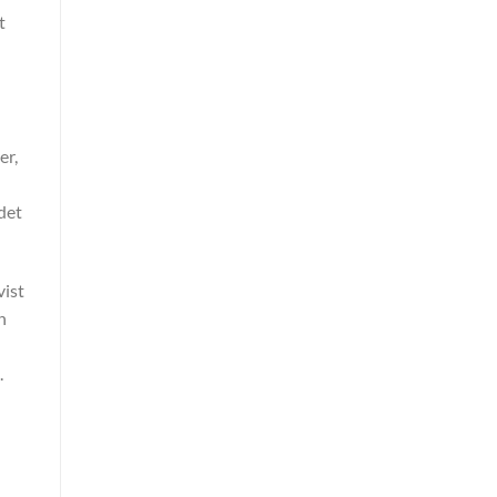
t
er,
 det
vist
n
.