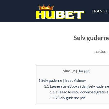
Chuyển
đến
TRANG 
nội
dung
Selv guderne
ĐÃ ĐĂNG 
Mục lục
[
Thu gọn
]
1
Selv guderne | Isaac Asimov
1.1
Læs gratis eBooks i dag Selv guderne
1.1.1
Isaac Asimov download gratis 
1.1.2
Selv guderne pdf