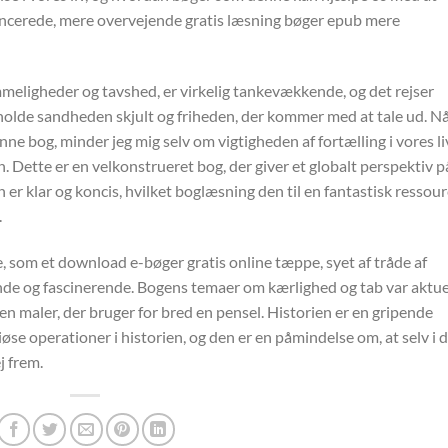
ancerede, mere overvejende gratis læsning bøger epub mere
ligheder og tavshed, er virkelig tankevækkende, og det rejser
holde sandheden skjult og friheden, der kommer med at tale ud. N
nne bog, minder jeg mig selv om vigtigheden af fortælling i vores li
. Dette er en velkonstrueret bog, der giver et globalt perspektiv p
n er klar og koncis, hvilket boglæsning den til en fantastisk ressou
.
 som et download e-bøger gratis online tæppe, syet af tråde af
ende og fascinerende. Bogens temaer om kærlighed og tab var aktue
en maler, der bruger for bred en pensel. Historien er en gripende
se operationer i historien, og den er en påmindelse om, at selv i 
j frem.