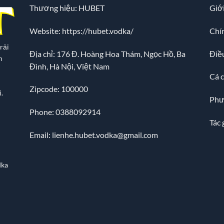
Thương hiệu: HUBET
Giới
Website:
https://hubet.vodka/
Chí
rải
Địa chỉ:
176 Đ. Hoàng Hoa Thám, Ngọc Hồ, Ba
Điề
n
Đình, Hà Nội, Việt Nam
Cá 
Zipcode: 100000
.
Phư
Phone: 0388092914
Tác 
Email:
lienhe.hubet.vodka@gmail.com
dka