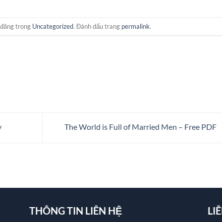
 đăng trong
Uncategorized
. Đánh dấu trang
permalink
.
v
The World is Full of Married Men – Free PDF
THÔNG TIN LIÊN HỆ
LI