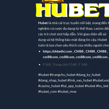
Hubet
là nhà cái trực tuyến nổi bật, mang đến t
nghiệm cá cược đa dạng từ thể thao, casino đế
các trò chơi slot hấp dẫn. Với giao diện dễ sử
dụng và hệ thống bảo mật đáng tin cậy, Hubet
luôn là lựa chọn yêu thích của nhiều người chơi
https://shbethi.com
,
CM88
,
CM88
,
CM88
,
cm88com
,
cm88com
,
cm88com
,
cm88com
,
F168
,
Trang chủ F168
,
F 168
,
#hubet #trangchu_hubet #dang_ky_hubet
#dang_nhap_hubet #link_vao_hubet #hubet.vo
#casino_hubet #tai_app_hubet #hubet #hu_bet
#hubet_com #hubet_moe