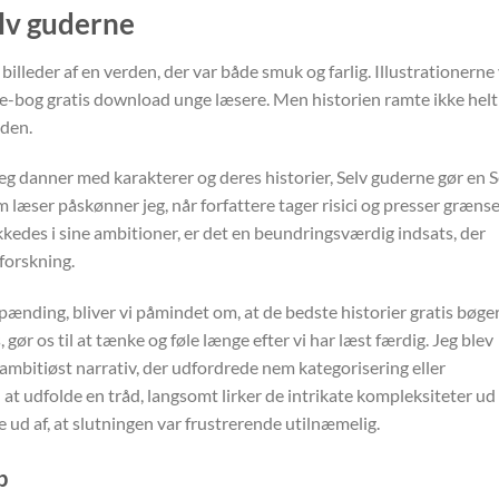
elv guderne
illeder af en verden, der var både smuk og farlig. Illustrationerne
e-bog gratis download unge læsere. Men historien ramte ikke helt
eden.
jeg danner med karakterer og deres historier, Selv guderne gør en S
læser påskønner jeg, når forfattere tager risici og presser grænse
kedes i sine ambitioner, er det en beundringsværdig indsats, der
forskning.
ænding, bliver vi påmindet om, at de bedste historier gratis bøge
, gør os til at tænke og føle længe efter vi har læst færdig. Jeg blev
, ambitiøst narrativ, der udfordrede nem kategorisering eller
at udfolde en tråd, langsomt lirker de intrikate kompleksiteter ud
de ud af, at slutningen var frustrerende utilnæmelig.
b