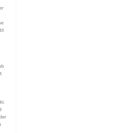
er
se
il
ub
t
ki.
d
 der
å