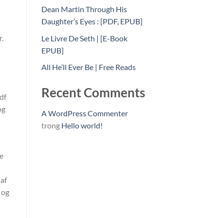
Dean Martin Through His
Daughter’s Eyes : [PDF, EPUB]
r.
Le Livre De Seth | [E-Book
EPUB]
All He’ll Ever Be | Free Reads
Recent Comments
df
og
A WordPress Commenter
trong
Hello world!
de
af
 og