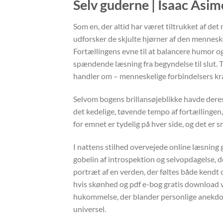
Selv guderne | Isaac Asi
Som en, der altid har været tiltrukket af d
udforsker de skjulte hjørner af den menneskeli
Fortællingens evne til at balancere humor og
spændende læsning fra begyndelse til slut. Til
handler om – menneskelige forbindelsers kraf
Selvom bogens brillansøjeblikke havde deres 
det kedelige, tøvende tempo af fortællingen
for emnet er tydelig på hver side, og det er 
I nattens stilhed overvejede online læsning
gobelin af introspektion og selvopdagelse, de
portræt af en verden, der føltes både kendt
hvis skønhed og pdf e-bog gratis download v
hukommelse, der blander personlige anekdot
universel.