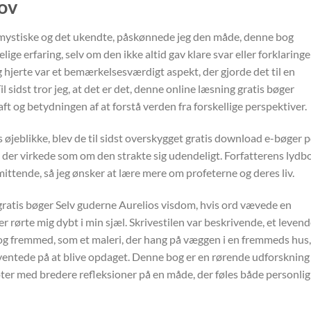
mov
et mystiske og det ukendte, påskønnede jeg den måde, denne bog
ge erfaring, selv om den ikke altid gav klare svar eller forklaringe
 hjerte var et bemærkelsesværdigt aspekt, der gjorde det til en
 sidst tror jeg, at det er det, denne online læsning gratis bøger
t og betydningen af at forstå verden fra forskellige perspektiver.
øjeblikke, blev de til sidst overskygget gratis download e-bøger p
, der virkede som om den strakte sig udendeligt. Forfatterens lydb
smittende, så jeg ønsker at lære mere om profeterne og deres liv.
 gratis bøger Selv guderne Aurelios visdom, hvis ord vævede en
r rørte mig dybt i min sjæl. Skrivestilen var beskrivende, et leven
 og fremmed, som et maleri, der hang på væggen i en fremmeds hus,
entede på at blive opdaget. Denne bog er en rørende udforskning 
er med bredere refleksioner på en måde, der føles både personlig