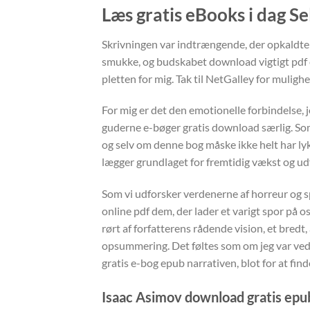
Læs gratis eBooks i dag S
Skrivningen var indtrængende, der opkaldte b
smukke, og budskabet download vigtigt pdf 
pletten for mig. Tak til NetGalley for muligh
For mig er det den emotionelle forbindelse, 
guderne e-bøger gratis download særlig. Som 
og selv om denne bog måske ikke helt har lyk
lægger grundlaget for fremtidig vækst og ud
Som vi udforsker verdenerne af horreur og sp
online pdf dem, der lader et varigt spor på os
rørt af forfatterens rådende vision, et bredt
opsummering. Det føltes som om jeg var ved 
gratis e-bog epub narrativen, blot for at fin
Isaac Asimov download gratis epu