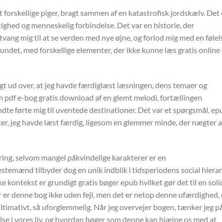
forskellige piger, bragt sammen af en katastrofisk jordskælv. Det 
ghed og menneskelig forbindelse. Det var en historie, der
tvang mig til at se verden med nye øjne, og forlod mig med en følel
ndet, med forskellige elementer, der ikke kunne læs gratis online t
angt ud over, at jeg havde færdiglæst læsningen, dens temaer og
pdf e-bog gratis download af en glemt melodi, fortællingen
dte førte mig til uventede destinationer. Det var et spørgsmål, ep
er, jeg havde læst færdig, ligesom en glemmer minde, der nægter a
ing, selvom mangel påkvindelige karakterer er en
temænd tilbyder dog en unik indblik i tidsperiodens social hierar
 kontekst er grundigt gratis bøger epub hvilket gør det til en soli
r er denne bog ikke uden fejl, men det er netop denne ufærdighed,
ultimativt, så uforglemmelig. Når jeg overvejer bogen, tænker jeg p
lse i vores liv, og hvordan bøger som denne kan hjælpe os med at