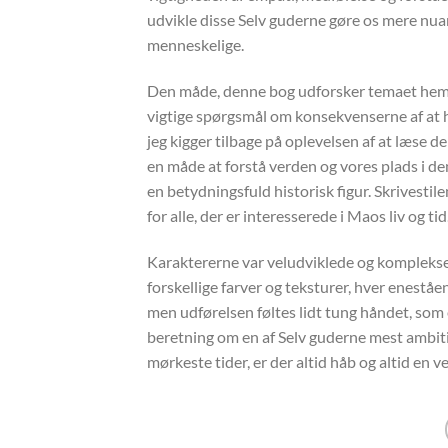
udvikle disse Selv guderne gøre os mere nu
menneskelige.
Den måde, denne bog udforsker temaet hemme
vigtige spørgsmål om konsekvenserne af at 
jeg kigger tilbage på oplevelsen af at læse de
en måde at forstå verden og vores plads i den
en betydningsfuld historisk figur. Skrivestile
for alle, der er interesserede i Maos liv og tid
Karaktererne var veludviklede og komplekse,
forskellige farver og teksturer, hver enestå
men udførelsen føltes lidt tung håndet, som 
beretning om en af Selv guderne mest ambitiø
mørkeste tider, er der altid håb og altid en ve