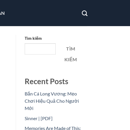
ẪN
Tìm kiếm
TÌM
KIẾM
Recent Posts
Bắn Cá Long Vương: Mẹo
Chơi Hiệu Quả Cho Người
Mới
Sinner | [PDF]
Memories Are Made of This: