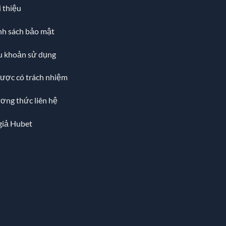
 thiệu
nh sách bảo mật
u khoản sử dụng
cược có trách nhiệm
ơng thức liên hệ
giả Hubet