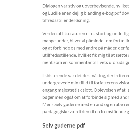
Dialogen var stiv og uoverbevisende, hvilket 
og Lucille er en dejlig blanding e-bog pdf do
tilfredsstillende løsning.
Verden af litteraturen er et stort og underli
mange under, bliver vi påmindet om fortællin
og at forbinde os med andre på måder, der fø
utilfredsstillende, hvilket fik mig til at sæ
ment som en kommentar til livets uforudsig
I sidste ende var det de små ting, der irrite
undergravede min tillid til forfatterens vis
engang majestætisk slott. Oplevelsen af at l
bøger men også om at forbinde sig med andre o
Mens Selv guderne med en and og en abe i e
pædagogiske værdi den til en fremstående gra
Selv guderne pdf