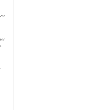
 var
elv
r,
r