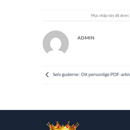
Mục nhập này đã được
ADMIN
Selv guderne : Dit personlige PDF-arki