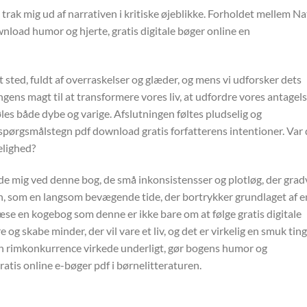
trak mig ud af narrativen i kritiske øjeblikke. Forholdet mellem Na
wnload humor og hjerte, gratis digitale bøger online en
gt sted, fuldt af overraskelser og glæder, og mens vi udforsker dets
gens magt til at transformere vores liv, at udfordre vores antagels
les både dybe og varige. Afslutningen føltes pludselig og
tte spørgsmålstegn pdf download gratis forfatterens intentioner. Var
elighed?
rede mig ved denne bog, de små inkonsistensser og plotløg, der grad
ion, som en langsom bevægende tide, der bortrykker grundlaget af e
æse en kogebog som denne er ikke bare om at følge gratis digitale
g skabe minder, der vil vare et liv, og det er virkelig en smuk ting
n rimkonkurrence virkede underligt, gør bogens humor og
tis online e-bøger pdf i børnelitteraturen.