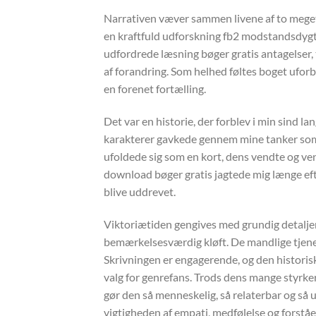
Narrativen væver sammen livene af to meget 
en kraftfuld udforskning fb2 modstandsdygti
udfordrede læsning bøger gratis antagelser, 
af forandring. Som helhed føltes boget uforbu
en forenet fortælling.
Det var en historie, der forblev i min sind l
karakterer gavkede gennem mine tanker som 
ufoldede sig som en kort, dens vendte og ven
download bøger gratis jagtede mig længe eft
blive uddrevet.
Viktoriætiden gengives med grundig detaljer
bemærkelsesværdig kløft. De mandlige tjenes
Skrivningen er engagerende, og den historiske
valg for genrefans. Trods dens mange styrke
gør den så menneskelig, så relaterbar og så 
vigtigheden af empati, medfølelse og forståe