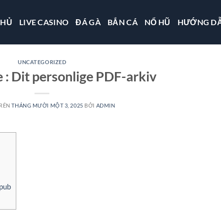
CHỦ
LIVE CASINO
ĐÁ GÀ
BẮN CÁ
NỔ HŨ
HƯỚNG D
UNCATEGORIZED
 : Dit personlige PDF-arkiv
TRÊN
THÁNG MƯỜI MỘT 3, 2025
BỞI
ADMIN
epub