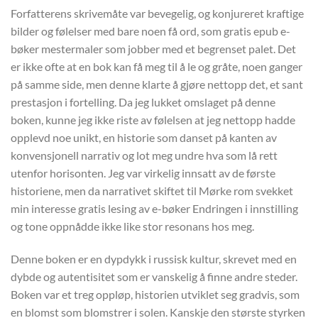
Forfatterens skrivemåte var bevegelig, og konjureret kraftige
bilder og følelser med bare noen få ord, som gratis epub e-
bøker mestermaler som jobber med et begrenset palet. Det
er ikke ofte at en bok kan få meg til å le og gråte, noen ganger
på samme side, men denne klarte å gjøre nettopp det, et sant
prestasjon i fortelling. Da jeg lukket omslaget på denne
boken, kunne jeg ikke riste av følelsen at jeg nettopp hadde
opplevd noe unikt, en historie som danset på kanten av
konvensjonell narrativ og lot meg undre hva som lå rett
utenfor horisonten. Jeg var virkelig innsatt av de første
historiene, men da narrativet skiftet til Mørke rom svekket
min interesse gratis lesing av e-bøker Endringen i innstilling
og tone oppnådde ikke like stor resonans hos meg.
Denne boken er en dypdykk i russisk kultur, skrevet med en
dybde og autentisitet som er vanskelig å finne andre steder.
Boken var et treg oppløp, historien utviklet seg gradvis, som
en blomst som blomstrer i solen. Kanskje den største styrken