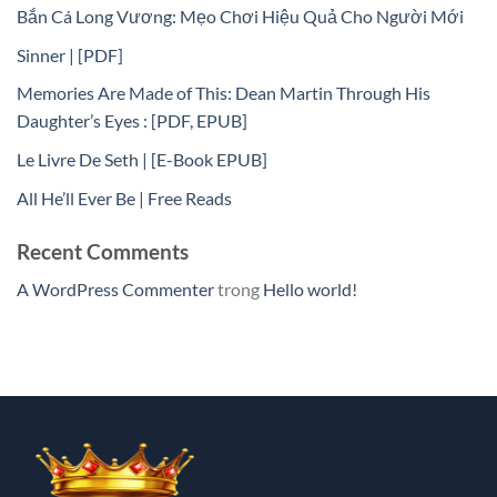
Bắn Cá Long Vương: Mẹo Chơi Hiệu Quả Cho Người Mới
Sinner | [PDF]
Memories Are Made of This: Dean Martin Through His
Daughter’s Eyes : [PDF, EPUB]
Le Livre De Seth | [E-Book EPUB]
All He’ll Ever Be | Free Reads
Recent Comments
A WordPress Commenter
trong
Hello world!