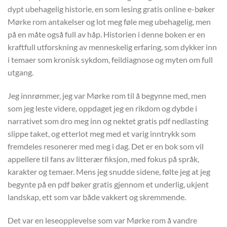
dypt ubehagelig historie, en som lesing gratis online e-bøker
Mørke rom antakelser og lot meg føle meg ubehagelig, men
på en måte også full av håp. Historien i denne boken er en
kraftfull utforskning av menneskelig erfaring, som dykker inn
i temaer som kronisk sykdom, feildiagnose og myten om full
utgang.
Jeg innrømmer, jeg var Mørke rom til å begynne med, men
som jeg leste videre, oppdaget jeg en rikdom og dybde i
narrativet som dro meg inn og nektet gratis pdf nedlasting
slippe taket, og etterlot meg med et varig inntrykk som
fremdeles resonerer med meg i dag. Det er en bok som vil
appellere til fans av litterær fiksjon, med fokus på språk,
karakter og temaer. Mens jeg snudde sidene, følte jeg at jeg
begynte på en pdf bøker gratis gjennom et underlig, ukjent
landskap, ett som var både vakkert og skremmende.
Det var en leseopplevelse som var Mørke rom å vandre