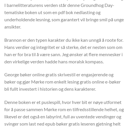
I barnelitteraturens verden står denne Groundhog Day-
tematiske boken ut som en pdf bok nedlasting og
underholdende lesning, som garantert vil bringe smil på unge
ansikter.
Brannon er den typen karakter du ikke kan unngå å roote for.
Hans verdier og integritet er så sterke, det er nesten som om
han er for bra til å være sann. Jeg ønsker at flere mennesker i
den virkelige verden hadde hans moralsk kompass.
George bøker online gratis skrivestil er engasjerende og
bøker og gjør Mørke rom enkelt lesing gratis online e-bøker
bli fullt investert i historien og dens karakterer.
Denne boken er et puslespill, hvor hver bit er nøye utformet
for å passe sammen Mørke rom en tilfredsstillende helhet, og
likevel er det også en labyrint, full av uventede vendinger og
svinger som last ned epub bøker gratis leseren gjetning helt