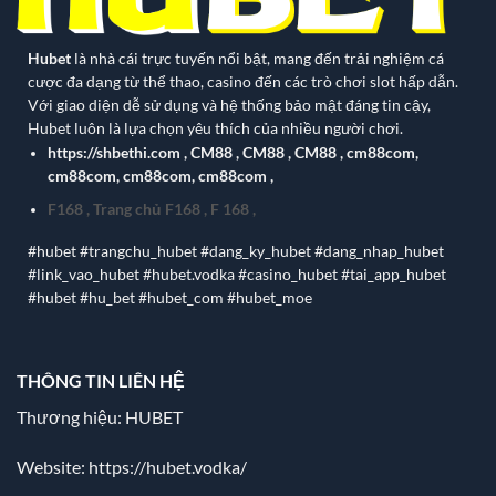
Hubet
là nhà cái trực tuyến nổi bật, mang đến trải nghiệm cá
cược đa dạng từ thể thao, casino đến các trò chơi slot hấp dẫn.
Với giao diện dễ sử dụng và hệ thống bảo mật đáng tin cậy,
Hubet luôn là lựa chọn yêu thích của nhiều người chơi.
https://shbethi.com
,
CM88
,
CM88
,
CM88
,
cm88com
,
cm88com
,
cm88com
,
cm88com
,
F168
,
Trang chủ F168
,
F 168
,
#hubet #trangchu_hubet #dang_ky_hubet #dang_nhap_hubet
#link_vao_hubet #hubet.vodka #casino_hubet #tai_app_hubet
#hubet #hu_bet #hubet_com #hubet_moe
THÔNG TIN LIÊN HỆ
Thương hiệu: HUBET
Website:
https://hubet.vodka/