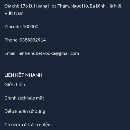
Địa chỉ:
176 Đ. Hoàng Hoa Thám, Ngọc Hồ, Ba Đình, Hà Nội,
Việt Nam
Zipcode: 100000
Phone: 0388092914
Email:
lienhe.hubet.vodka@gmail.com
LIÊN KẾT NHANH
Giới thiệu
Chính sách bảo mật
Điều khoản sử dụng
Cá cược có trách nhiệm