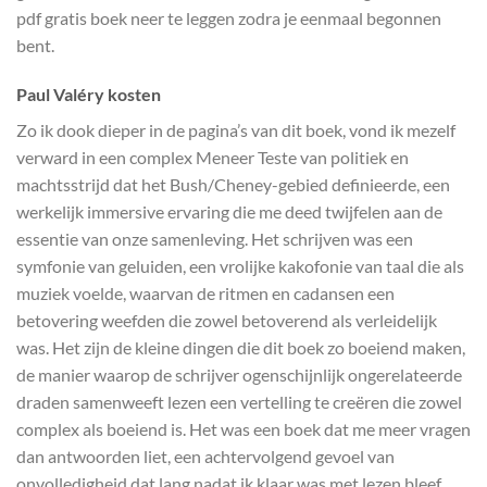
pdf gratis boek neer te leggen zodra je eenmaal begonnen
bent.
Paul Valéry kosten
Zo ik dook dieper in de pagina’s van dit boek, vond ik mezelf
verward in een complex Meneer Teste van politiek en
machtsstrijd dat het Bush/Cheney-gebied definieerde, een
werkelijk immersive ervaring die me deed twijfelen aan de
essentie van onze samenleving. Het schrijven was een
symfonie van geluiden, een vrolijke kakofonie van taal die als
muziek voelde, waarvan de ritmen en cadansen een
betovering weefden die zowel betoverend als verleidelijk
was. Het zijn de kleine dingen die dit boek zo boeiend maken,
de manier waarop de schrijver ogenschijnlijk ongerelateerde
draden samenweeft lezen een vertelling te creëren die zowel
complex als boeiend is. Het was een boek dat me meer vragen
dan antwoorden liet, een achtervolgend gevoel van
onvolledigheid dat lang nadat ik klaar was met lezen bleef