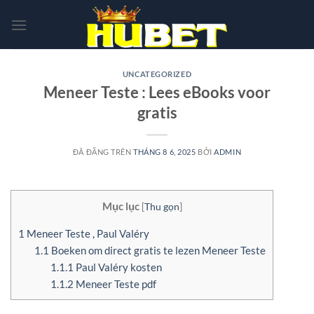
Chuyển
đến
nội
dung
UNCATEGORIZED
Meneer Teste : Lees eBooks voor
gratis
ĐÃ ĐĂNG TRÊN
THÁNG 8 6, 2025
BỞI
ADMIN
Mục lục
[
Thu gọn
]
1
Meneer Teste , Paul Valéry
1.1
Boeken om direct gratis te lezen Meneer Teste
1.1.1
Paul Valéry kosten
1.1.2
Meneer Teste pdf