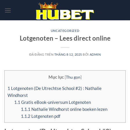
Chuyển
đến
nội
dung
UNCATEGORIZED
Lotgenoten – Lees direct online
ĐÃ ĐĂNG TRÊN
THÁNG 8 12, 2025
BỞI
ADMIN
Mục lục
[
Thu gọn
]
1
Lotgenoten (De Utrechtse School #2) : Nathalie
Windhorst
1.1
Gratis eBook-universum Lotgenoten
1.1.1
Nathalie Windhorst online boeken lezen
1.1.2
Lotgenoten pdf