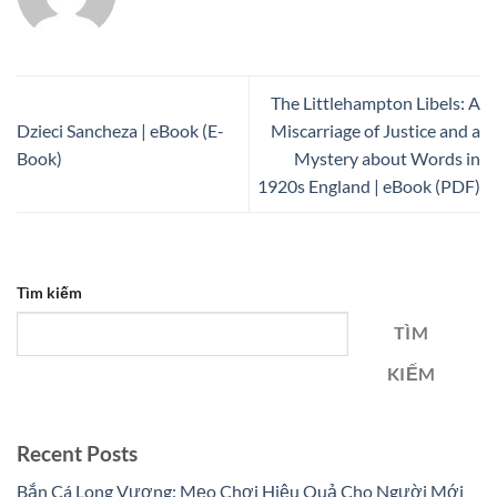
The Littlehampton Libels: A
Dzieci Sancheza | eBook (E-
Miscarriage of Justice and a
Book)
Mystery about Words in
1920s England | eBook (PDF)
Tìm kiếm
TÌM
KIẾM
Recent Posts
Bắn Cá Long Vương: Mẹo Chơi Hiệu Quả Cho Người Mới