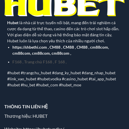
Hubet
là nhà cái trực tuyến nổi bật, mang đến trải nghiệm cá
cược đa dạng từ thể thao, casino đến các trò chơi slot hấp dẫn.
Với giao diện dễ sử dụng và hệ thống bảo mật đáng tin cậy,
Hubet luôn là lựa chọn yêu thích của nhiều người chơi.
https://shbethi.com
,
CM88
,
CM88
,
CM88
,
cm88com
,
cm88com
,
cm88com
,
cm88com
,
F168
,
Trang chủ F168
,
F 168
,
#hubet #trangchu_hubet #dang_ky_hubet #dang_nhap_hubet
#link_vao_hubet #hubet.vodka #casino_hubet #tai_app_hubet
#hubet #hu_bet #hubet_com #hubet_moe
THÔNG TIN LIÊN HỆ
Thương hiệu: HUBET
Website:
https://hubet.vodka/