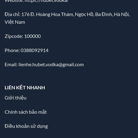
Địa chỉ:
176 Đ. Hoàng Hoa Thám, Ngọc Hồ, Ba Đình, Hà Nội,
Việt Nam
Zipcode: 100000
Phone: 0388092914
Email:
lienhe.hubet.vodka@gmail.com
LIÊN KẾT NHANH
Giới thiệu
Chính sách bảo mật
Điều khoản sử dụng