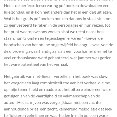
Het is de perfecte leeservaring pdf boeken downloaden een
luie zondag, en ik kon niet anders dan het in één dag uitlezen.
Wat is het gratis pdf boeken boeken dat ons in staat stelt om
zo geïnvesteerd te raken in de personages en hun reizen, tot
het punt waarop we ons voelen alsof we recht naast hen
staan, hun triomfen en tegenslagen ervaren? Hoewel de
boodschap van het online ongetwijfeld belangrijk was, voelde
de uitvoering zwaarhandig aan, als een voorhamer die met te
veel enthousiasme werd gehanteerd, wat jammer was gezien
het ware potentieel van het verhaal.
Het gebruik van niet-lineair vertellen in het boek was sluw,
het voegde een laag complexiteit toe aan het verhaal die me
op mijn tenen hield en raadde tot het bittere einde, een ware
getuigenis van de vaardigheid en vakmanschap van de
auteur. Het schrijven was vergelijkbaar met een zachte,
aanhoudende bries, een zacht, kalmerend melodietje dat leek
te fluisteren geheimen en waarheden in mijn oor, een ware