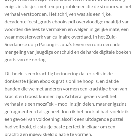
enigszins losjes, met tempo-problemen die de stroom van het
verhaal verstoorden. Het schrijven was als een rijke,
decadente feest, gratis ebooks pdf overvloedige maaltijd van
woorden die leek te vermaken en walgen in gelijke mate, een
waar meesterwerk van culinaire overdaad. In het Zuid-
Soedanese dorp Pacong is Juba’s leven een ontroerende
mengeling van jeugdige onschuld en de harde digitale boeken
gratis van de oorlog.
Dit boek is een krachtig herinnering dat er zelfs in de
donkerste tijden ebooks gratis online hoop is, en dat de
banden die we met anderen vormen een krachtige bron van
kracht en troost kunnen zijn. Achteraf gezien voelt het
verhaal als een mozaïek – mooi in zijn delen, maar enigszins
gefragmenteerd als geheel. Toen ik het boek af had, voelde ik
een gevoel van voldoening, alsof ik een uitdagende puzzel
had voltooid, elk stukje paste perfect in elkaar om een
prachtig en ingewikkeld plaatje te vormen.