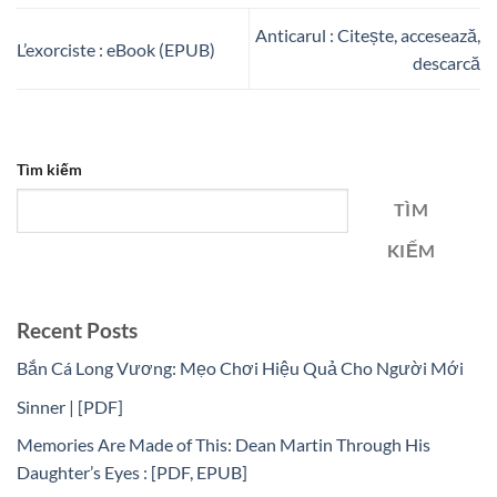
Anticarul : Citește, accesează,
L’exorciste : eBook (EPUB)
descarcă
Tìm kiếm
TÌM
KIẾM
Recent Posts
Bắn Cá Long Vương: Mẹo Chơi Hiệu Quả Cho Người Mới
Sinner | [PDF]
Memories Are Made of This: Dean Martin Through His
Daughter’s Eyes : [PDF, EPUB]