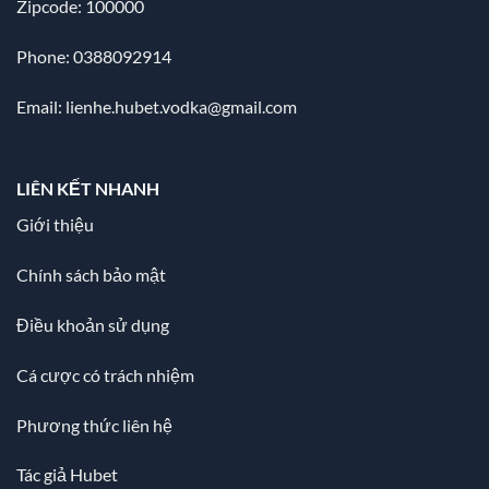
Zipcode: 100000
Phone: 0388092914
Email:
lienhe.hubet.vodka@gmail.com
LIÊN KẾT NHANH
Giới thiệu
Chính sách bảo mật
Điều khoản sử dụng
Cá cược có trách nhiệm
Phương thức liên hệ
Tác giả Hubet