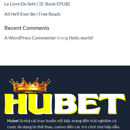
Le Livre De Seth | [E-Book EPUB]
All He’ll Ever Be | Free Reads
Recent Comments
A WordPress Commenter
trong
Hello world!
Hubet
là nhà cái trực tuyến nổi bật, mang đến trải nghiệm cá
cược đa dạng từ thể thao, casino đến các trò chơi slot hấp dẫn.