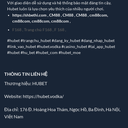
Với giao diện dễ sử dụng và hệ thống bảo mật đáng tin cậy,
Hubet luôn là lựa chọn yêu thích của nhiều người chơi.
https://shbethi.com
,
CM88
,
CM88
,
CM88
,
cm88com
,
cm88com
,
cm88com
,
cm88com
,
F168
,
Trang chủ F168
,
F 168
,
#hubet #trangchu_hubet #dang_ky_hubet #dang_nhap_hubet
#link_vao_hubet #hubet.vodka #casino_hubet #tai_app_hubet
#hubet #hu_bet #hubet_com #hubet_moe
THÔNG TIN LIÊN HỆ
Thương hiệu: HUBET
Website:
https://hubet.vodka/
Địa chỉ:
176 Đ. Hoàng Hoa Thám, Ngọc Hồ, Ba Đình, Hà Nội,
Việt Nam