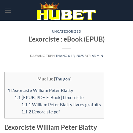
Chuyển
đến
nội
dung
UNCATEGORIZED
L’exorciste : eBook (EPUB)
ĐÃ ĐĂNG TRÊN
THÁNG 6 13, 2025
BỞI
ADMIN
Mục lục
[
Thu gọn
]
1
L’exorciste William Peter Blatty
1.1
[EPUB, PDF, E-Book] L’exorciste
1.1.1
William Peter Blatty livres gratuits
1.1.2
L’exorciste pdf
L’exorciste William Peter Blatty