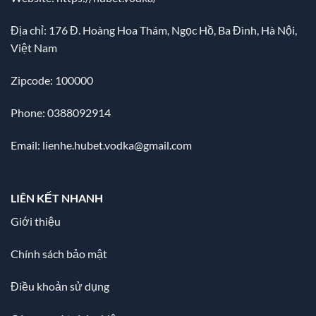
Địa chỉ:
176 Đ. Hoàng Hoa Thám, Ngọc Hồ, Ba Đình, Hà Nội,
Việt Nam
Zipcode: 100000
Phone: 0388092914
Email:
lienhe.hubet.vodka@gmail.com
LIÊN KẾT NHANH
Giới thiệu
Chính sách bảo mật
Điều khoản sử dụng