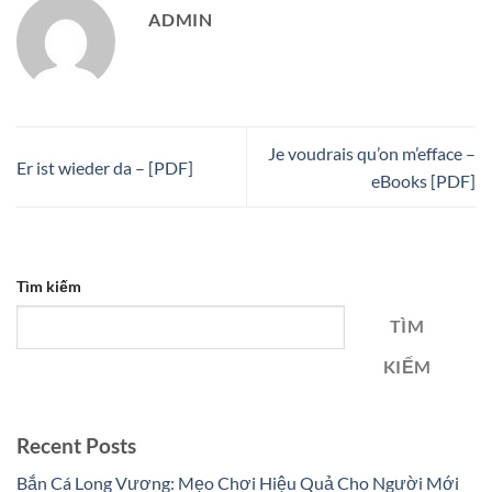
ADMIN
Je voudrais qu’on m’efface –
Er ist wieder da – [PDF]
eBooks [PDF]
Tìm kiếm
TÌM
KIẾM
Recent Posts
Bắn Cá Long Vương: Mẹo Chơi Hiệu Quả Cho Người Mới