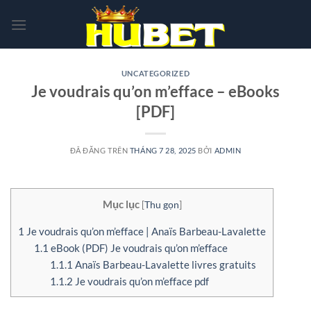
Chuyển
đến
nội
dung
UNCATEGORIZED
Je voudrais qu’on m’efface – eBooks
[PDF]
ĐÃ ĐĂNG TRÊN
THÁNG 7 28, 2025
BỞI
ADMIN
Mục lục
[
Thu gọn
]
1
Je voudrais qu’on m’efface | Anaïs Barbeau-Lavalette
1.1
eBook (PDF) Je voudrais qu’on m’efface
1.1.1
Anaïs Barbeau-Lavalette livres gratuits
1.1.2
Je voudrais qu’on m’efface pdf