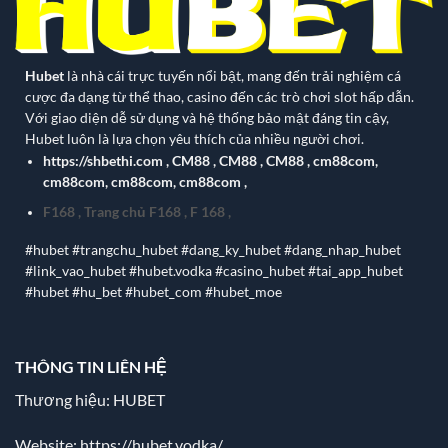
Hubet
là nhà cái trực tuyến nổi bật, mang đến trải nghiệm cá
cược đa dạng từ thể thao, casino đến các trò chơi slot hấp dẫn.
Với giao diện dễ sử dụng và hệ thống bảo mật đáng tin cậy,
Hubet luôn là lựa chọn yêu thích của nhiều người chơi.
https://shbethi.com
,
CM88
,
CM88
,
CM88
,
cm88com
,
cm88com
,
cm88com
,
cm88com
,
F168
,
Trang chủ F168
,
F 168
,
#hubet #trangchu_hubet #dang_ky_hubet #dang_nhap_hubet
#link_vao_hubet #hubet.vodka #casino_hubet #tai_app_hubet
#hubet #hu_bet #hubet_com #hubet_moe
THÔNG TIN LIÊN HỆ
Thương hiệu: HUBET
Website:
https://hubet.vodka/