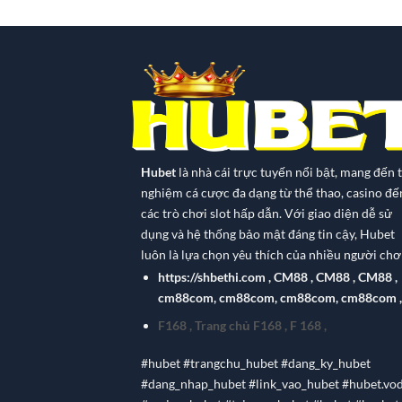
Hubet
là nhà cái trực tuyến nổi bật, mang đến t
nghiệm cá cược đa dạng từ thể thao, casino đế
các trò chơi slot hấp dẫn. Với giao diện dễ sử
dụng và hệ thống bảo mật đáng tin cậy, Hubet
luôn là lựa chọn yêu thích của nhiều người chơi
https://shbethi.com
,
CM88
,
CM88
,
CM88
,
cm88com
,
cm88com
,
cm88com
,
cm88com
,
F168
,
Trang chủ F168
,
F 168
,
#hubet #trangchu_hubet #dang_ky_hubet
#dang_nhap_hubet #link_vao_hubet #hubet.vo