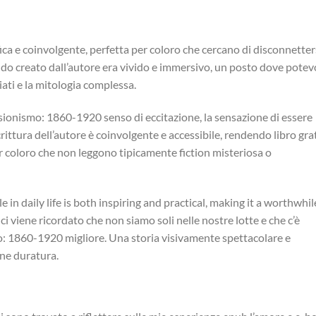
fica e coinvolgente, perfetta per coloro che cercano di disconnetter
ndo creato dall’autore era vivido e immersivo, un posto dove potev
iati e la mitologia complessa.
sionismo: 1860-1920 senso di eccitazione, la sensazione di essere
scrittura dell’autore è coinvolgente e accessibile, rendendo libro gra
er coloro che non leggono tipicamente fiction misteriosa o
e in daily life is both inspiring and practical, making it a worthwhil
ci viene ricordato che non siamo soli nelle nostre lotte e che c’è
: 1860-1920 migliore. Una storia visivamente spettacolare e
one duratura.