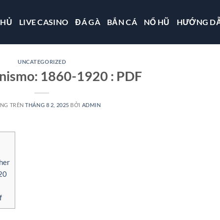
CHỦ
LIVE CASINO
ĐÁ GÀ
BẮN CÁ
NỔ HŨ
HƯỚNG D
UNCATEGORIZED
nismo: 1860-1920 : PDF
ĂNG TRÊN
THÁNG 8 2, 2025
BỞI
ADMIN
her
20
f