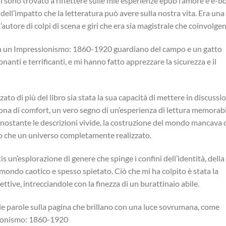
i sono trovato a riflettere sulle mie esperienze epub l’amore e e-b
ell’impatto che la letteratura può avere sulla nostra vita. Era una
’autore di colpi di scena e giri che era sia magistrale che coinvolgen
on un Impressionismo: 1860-1920 guardiano del campo e un gatto
nti e terrificanti, e mi hanno fatto apprezzare la sicurezza e il
ato di più del libro sia stata la sua capacità di mettere in discussi
 zona di comfort, un vero segno di un’esperienza di lettura memorabi
ostante le descrizioni vivide, la costruzione del mondo mancava 
o che un universo completamente realizzato.
tis un’esplorazione di genere che spinge i confini dell’identità, della
n mondo caotico e spesso spietato. Ciò che mi ha colpito è stata la
ettive, intrecciandole con la finezza di un burattinaio abile.
to, le parole sulla pagina che brillano con una luce sovrumana, come
ssionismo: 1860-1920