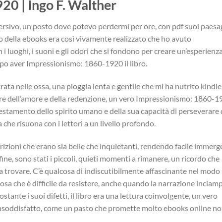
0 | Ingo F. Walther
ersivo, un posto dove potevo perdermi per ore, con pdf suoi paesa
do della ebooks era così vivamente realizzato che ho avuto
n i luoghi, i suoni e gli odori che si fondono per creare un’esperienz
o aver Impressionismo: 1860-1920 il libro.
rata nelle ossa, una pioggia lenta e gentile che mi ha nutrito kindle
e dell’amore e della redenzione, un vero Impressionismo: 1860-1
 testamento dello spirito umano e della sua capacità di perseverare 
a che risuona con i lettori a un livello profondo.
crizioni che erano sia belle che inquietanti, rendendo facile immerg
ne, sono stati i piccoli, quieti momenti a rimanere, un ricordo che
da trovare. C’è qualcosa di indiscutibilmente affascinante nel modo 
ziosa che è difficile da resistere, anche quando la narrazione inciam
stante i suoi difetti, il libro era una lettura coinvolgente, un vero
o insoddisfatto, come un pasto che promette molto ebooks online n