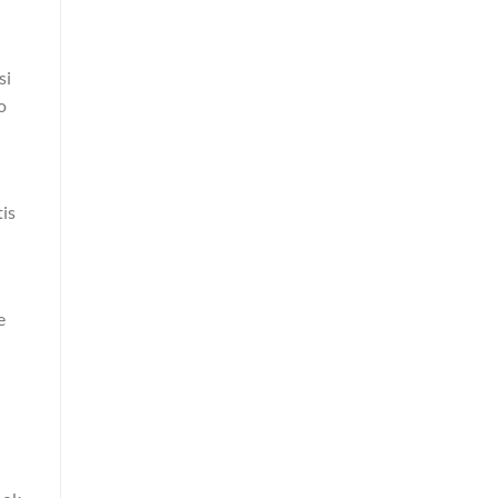
si
o
tis
e