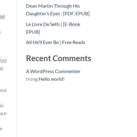
Dean Martin Through His
Daughter’s Eyes : [PDF, EPUB]
ggi
Le Livre De Seth | [E-Book
a
EPUB]
All He’ll Ever Be | Free Reads
Recent Comments
920
di
A WordPress Commenter
trong
Hello world!
ersi
in
pa e
on