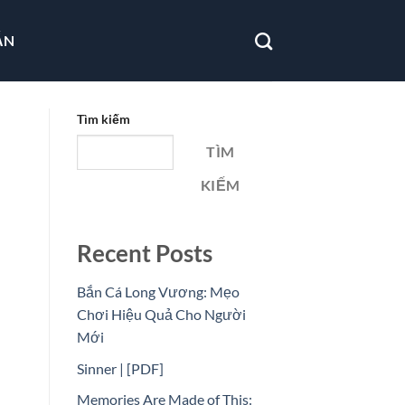
ẪN
Tìm kiếm
TÌM
KIẾM
Recent Posts
Bắn Cá Long Vương: Mẹo
Chơi Hiệu Quả Cho Người
Mới
Sinner | [PDF]
Memories Are Made of This: