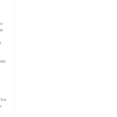
to
al
i
 dai
rica
o: