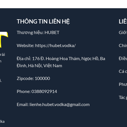
THÔNG TIN LIÊN HỆ
LI
Thương hiệu: HUBET
Giới
Website:
https://hubet.vodka/
Chí
rải
Địa chỉ:
176 Đ. Hoàng Hoa Thám, Ngọc Hồ, Ba
Điề
n
Đình, Hà Nội, Việt Nam
Cá 
Zipcode: 100000
.
Phư
Phone: 0388092914
Tác 
Email:
lienhe.hubet.vodka@gmail.com
dka