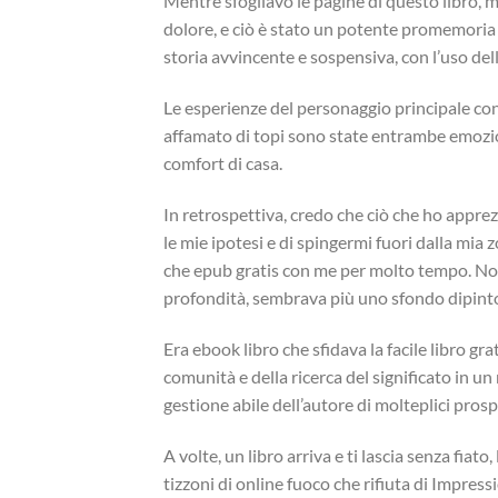
Mentre sfogliavo le pagine di questo libro, m
dolore, e ciò è stato un potente promemoria d
storia avvincente e sospensiva, con l’uso dell
Le esperienze del personaggio principale c
affamato di topi sono state entrambe emoziona
comfort di casa.
In retrospettiva, credo che ciò che ho apprezz
le mie ipotesi e di spingermi fuori dalla mia
che epub gratis con me per molto tempo. Non
profondità, sembrava più uno sfondo dipint
Era ebook libro che sfidava la facile libro gra
comunità e della ricerca del significato in u
gestione abile dell’autore di molteplici prosp
A volte, un libro arriva e ti lascia senza fia
tizzoni di online fuoco che rifiuta di Impre