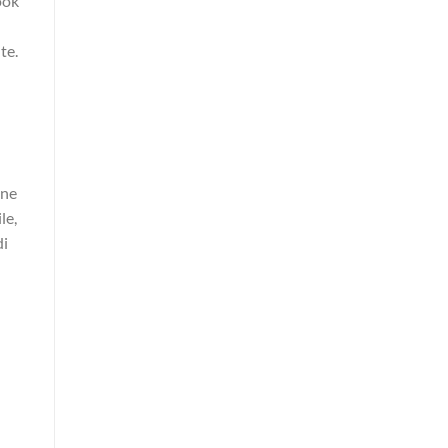
ook
te.
one
le,
di