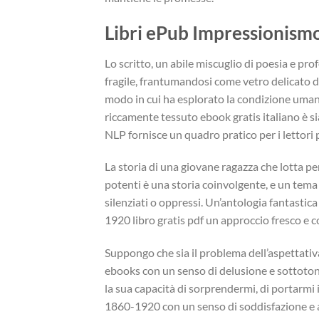
Libri ePub Impressionism
Lo scritto, un abile miscuglio di poesia e pro
fragile, frantumandosi come vetro delicato di 
modo in cui ha esplorato la condizione uman
riccamente tessuto ebook gratis italiano è sia 
NLP fornisce un quadro pratico per i lettori pe
La storia di una giovane ragazza che lotta per
potenti è una storia coinvolgente, e un tema
silenziati o oppressi. Un’antologia fantast
1920 libro gratis pdf un approccio fresco e 
Suppongo che sia il problema dell’aspettativa
ebooks con un senso di delusione e sottotono.
la sua capacità di sorprendermi, di portarmi i
1860-1920 con un senso di soddisfazione e