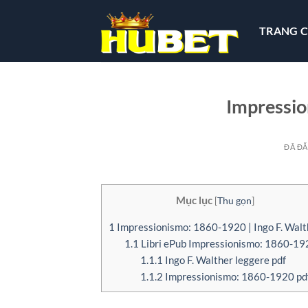
Chuyển
đến
TRANG 
nội
dung
Impressio
ĐÃ Đ
Mục lục
[
Thu gọn
]
1
Impressionismo: 1860-1920 | Ingo F. Walt
1.1
Libri ePub Impressionismo: 1860-19
1.1.1
Ingo F. Walther leggere pdf
1.1.2
Impressionismo: 1860-1920 pd