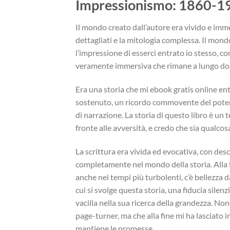
Impressionismo: 1860-192
Il mondo creato dall’autore era vivido e imm
dettagliati e la mitologia complessa. Il mon
l’impressione di esserci entrato io stesso, co
veramente immersiva che rimane a lungo dop
Era una storia che mi ebook gratis online ent
sostenuto, un ricordo commovente del poter
di narrazione. La storia di questo libro è un
fronte alle avversità, e credo che sia qualcos
La scrittura era vivida ed evocativa, con des
completamente nel mondo della storia. Alla fi
anche nei tempi più turbolenti, c’è bellezza 
cui si svolge questa storia, una fiducia silen
vacilla nella sua ricerca della grandezza. Nono
page-turner, ma che alla fine mi ha lasciat
mantiene le promesse.