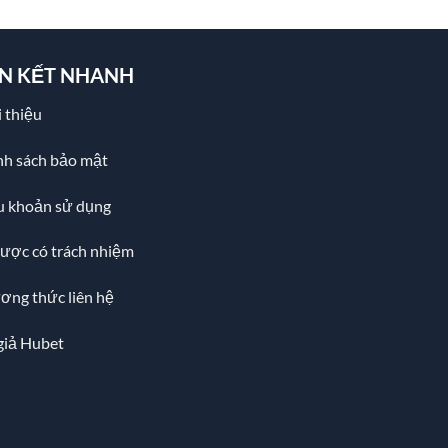
ÊN KẾT NHANH
 thiệu
nh sách bảo mật
u khoản sử dụng
cược có trách nhiệm
ơng thức liên hệ
giả Hubet