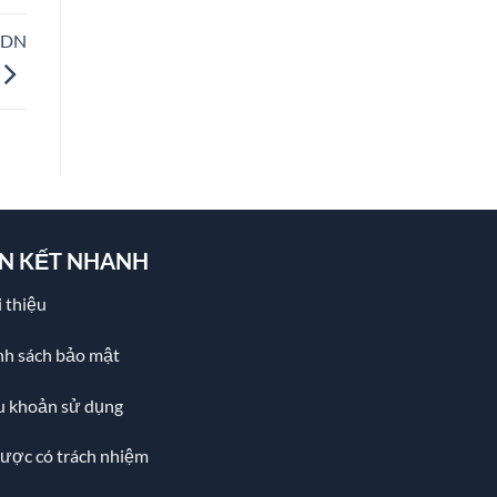
 CDN
ÊN KẾT NHANH
 thiệu
nh sách bảo mật
u khoản sử dụng
cược có trách nhiệm