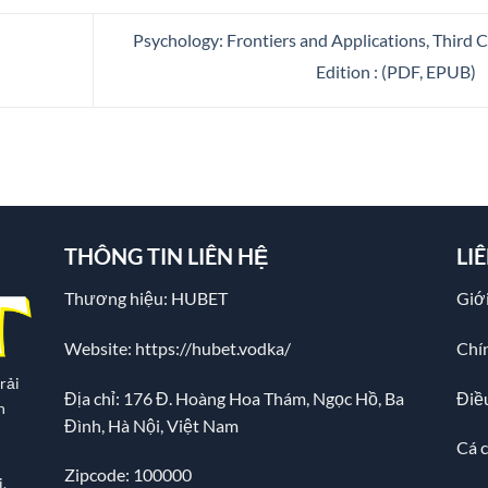
Psychology: Frontiers and Applications, Third
Edition : (PDF, EPUB)
THÔNG TIN LIÊN HỆ
LI
Thương hiệu: HUBET
Giới
Website:
https://hubet.vodka/
Chí
rải
Địa chỉ:
176 Đ. Hoàng Hoa Thám, Ngọc Hồ, Ba
Điề
n
Đình, Hà Nội, Việt Nam
Cá 
Zipcode: 100000
.