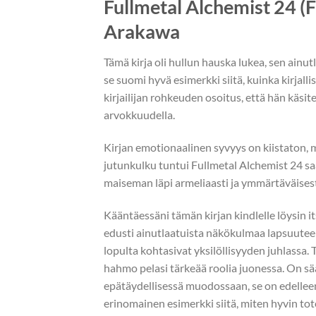
Fullmetal Alchemist 24 (
Arakawa
Tämä kirja oli hullun hauska lukea, sen ainut
se suomi hyvä esimerkki siitä, kuinka kirjall
kirjailijan rohkeuden osoitus, että hän käsite
arvokkuudella.
Kirjan emotionaalinen syvyys on kiistaton, mu
jutunkulku tuntui Fullmetal Alchemist 24 saat
maiseman läpi armeliaasti ja ymmärtäväisest
Kääntäessäni tämän kirjan kindlelle löysin i
edusti ainutlaatuista näkökulmaa lapsuuteen
lopulta kohtasivat yksilöllisyyden juhlassa.
hahmo pelasi tärkeää roolia juonessa. On sääl
epätäydellisessä muodossaan, se on edelleen
erinomainen esimerkki siitä, miten hyvin tot