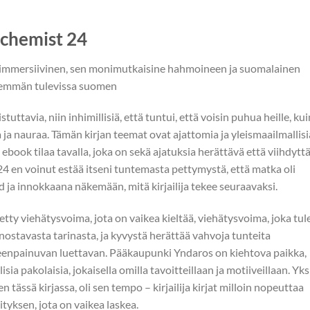
lchemist 24
a immersiivinen, sen monimutkaisine hahmoineen ja suomalainen
 enemmän tulevissa suomen
ttavia, niin inhimillisiä, että tuntui, että voisin puhua heille, kui
a ja nauraa. Tämän kirjan teemat ovat ajattomia ja yleismaailmallisi
 ebook tilaa tavalla, joka on sekä ajatuksia herättävä että viihdytt
4 en voinut estää itseni tuntemasta pettymystä, että matka oli
d ja innokkaana näkemään, mitä kirjailija tekee seuraavaksi.
tietty viehätysvoima, jota on vaikea kieltää, viehätysvoima, joka tul
nostavasta tarinasta, ja kyvystä herättää vahvoja tunteita
ieleenpainuvan luettavan. Pääkaupunki Yndaros on kiehtova paikka,
sia pakolaisia, jokaisella omilla tavoitteillaan ja motiiveillaan. Yks
tässä kirjassa, oli sen tempo – kirjailija kirjat milloin nopeuttaa
nityksen, jota on vaikea laskea.