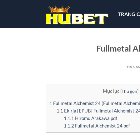
Chuyển
đến
TRANG 
nội
dung
Fullmetal A
ĐÃ ĐĂ
Mục lục
[
Thu gọn
]
1
Fullmetal Alchemist 24 (Fullmetal Alchem
1.1
Ekirja [EPUB] Fullmetal Alchemist 2
1.1.1
Hiromu Arakawa pdf
1.1.2
Fullmetal Alchemist 24 pdf