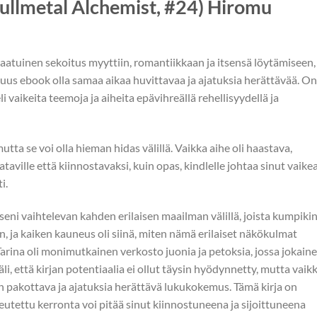
Fullmetal Alchemist, #24) Hiromu
laatuinen sekoitus myyttiin, romantiikkaan ja itsensä löytämiseen, 
isuus ebook olla samaa aikaa huvittavaa ja ajatuksia herättävää. On
li vaikeita teemoja ja aiheita epävihreällä rehellisyydellä ja
tta se voi olla hieman hidas välillä. Vaikka aihe oli haastava,
aville että kiinnostavaksi, kuin opas, kindlelle johtaa sinut vaike
i.
tseni vaihtelevan kahden erilaisen maailman välillä, joista kumpiki
, ja kaiken kauneus oli siinä, miten nämä erilaiset näkökulmat
 Tarina oli monimutkainen verkosto juonia ja petoksia, jossa jokain
i, että kirjan potentiaalia ei ollut täysin hyödynnetty, mutta vaik
 pakottava ja ajatuksia herättävä lukukokemus. Tämä kirja on
eutettu kerronta voi pitää sinut kiinnostuneena ja sijoittuneena