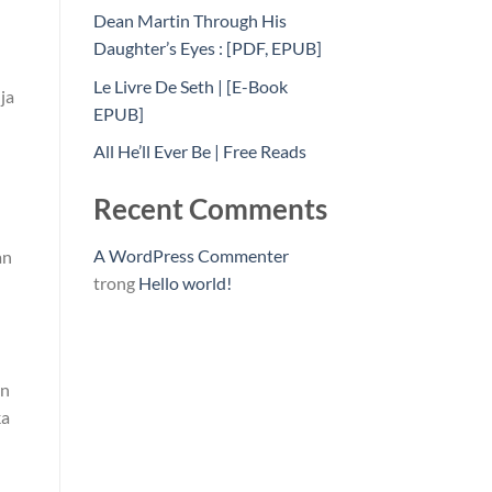
Dean Martin Through His
Daughter’s Eyes : [PDF, EPUB]
Le Livre De Seth | [E-Book
ja
EPUB]
All He’ll Ever Be | Free Reads
Recent Comments
A WordPress Commenter
an
trong
Hello world!
n
en
ka