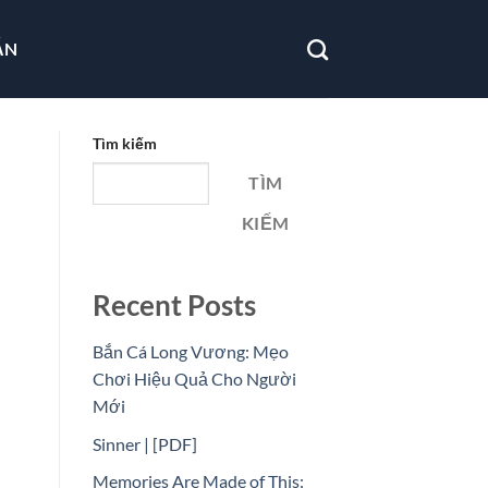
ẪN
Tìm kiếm
TÌM
KIẾM
Recent Posts
Bắn Cá Long Vương: Mẹo
Chơi Hiệu Quả Cho Người
Mới
Sinner | [PDF]
Memories Are Made of This: