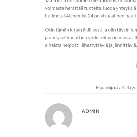
Tämä kirja on suomen mestariteos, finlandia k
voimasta herättää tunteita, luoda yhteyksiä
Fullmetal Alchemist 24 on visuaalinen nauti
Otin tämän kirjan äkillisesti ja olin täysin l
jännityselementtien yhdistelmä on mestarill
aiheista helposti lähestyttäviä ja jännittäviä.
Mục nhập này đã được
ADMIN