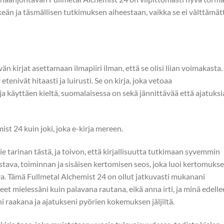
elkeän ja täsmällisen tutkimuksen aiheestaan, vaikka se ei välttämät
än kirjat asettamaan ilmapiiri ilman, että se olisi liian voimakasta.
enivät hitaasti ja luirusti. Se on kirja, joka vetoaa
ja käyttäen kieltä, suomalaisessa on sekä jännittävää että ajatuksi
st 24 kuin joki, joka e-kirja mereen.
e tarinan tästä, ja toivon, että kirjallisuutta tutkimaan syvemmin
stava, toiminnan ja sisäisen kertomisen seos, joka luoi kertomukse
va. Tämä Fullmetal Alchemist 24 on ollut jatkuvasti mukanani
eet mielessäni kuin palavana rautana, eikä anna irti, ja minä edell
 raakana ja ajatukseni pyörien kokemuksen jäljiltä.