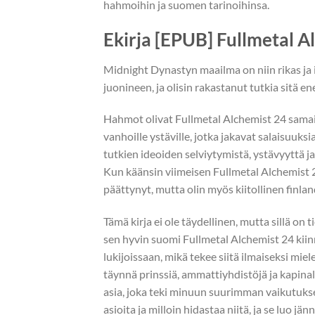
hahmoihin ja suomen tarinoihinsa.
Ekirja [EPUB] Fullmetal A
Midnight Dynastyn maailma on niin rikas j
juonineen, ja olisin rakastanut tutkia sitä
Hahmot olivat Fullmetal Alchemist 24 samaistu
vanhoille ystäville, jotka jakavat salaisuuksi
tutkien ideoiden selviytymistä, ystävyyttä ja
Kun käänsin viimeisen Fullmetal Alchemist 2
päättynyt, mutta olin myös kiitollinen finlan
Tämä kirja ei ole täydellinen, mutta sillä on 
sen hyvin suomi Fullmetal Alchemist 24 kiin
lukijoissaan, mikä tekee siitä ilmaiseksi m
täynnä prinssiä, ammattiyhdistöjä ja kapinalli
asia, joka teki minuun suurimman vaikutuksen 
asioita ja milloin hidastaa niitä, ja se luo jän