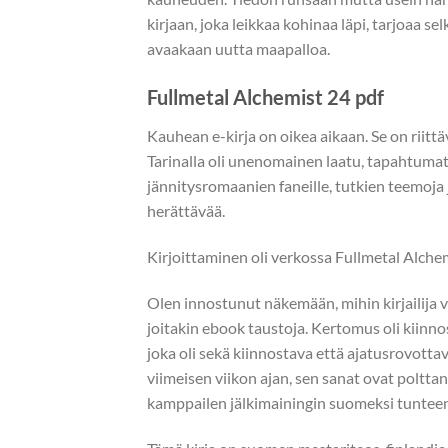
kirjaan, joka leikkaa kohinaa läpi, tarjoaa s
avaakaan uutta maapalloa.
Fullmetal Alchemist 24 pdf
Kauhean e-kirja on oikea aikaan. Se on riittäv
Tarinalla oli unenomainen laatu, tapahtumat et
jännitysromaanien faneille, tutkien teemoja 
herättävää.
Kirjoittaminen oli verkossa Fullmetal Alchemi
Olen innostunut näkemään, mihin kirjailija vi
joitakin ebook taustoja. Kertomus oli kiinno
joka oli sekä kiinnostava että ajatusrovotta
viimeisen viikon ajan, sen sanat ovat polttan
kamppailen jälkimainingin suomeksi tunteeni