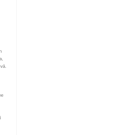
n
a,
ävä.
ee
i