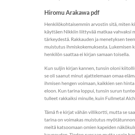
Hiromu Arakawa pdf
Henkilökohtaisemmin arvostin sitä, miten kir
käyttäen Nikkiin liittyvää matkaa vahvaksi 
tärkeydestä. Rakkauden ja menetyksen teemat
muistutus ihmiskokemuksesta. Lukemisen ko
henkilön saattaa ei kirjan samaan toisella.
Kun suljin kirjan kannen, tunsin oloni kiitoll
se oli saanut minut ajattelemaan omaa elämään
ihmisen hengen voimaan, kaikkien sen hinta ri
eloon. Kun tarina loppui, tunsin surun tunte
tulleet rakkaiksi minulle, kuin Fullmetal Al
Tämä fi e kirjat​ vähän villikortti, mutta se
tarina on voimakas muistutus myötätunnon j
meitä katsoomaan omien kapeiden näkökulmi
kauneuden. Tiedon runsaan mutta usein har