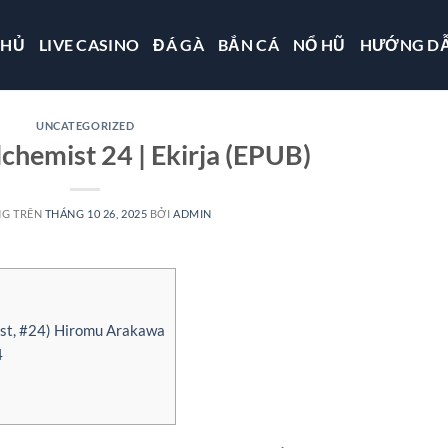
CHỦ
LIVE CASINO
ĐÁ GÀ
BẮN CÁ
NỔ HŨ
HƯỚNG D
UNCATEGORIZED
lchemist 24 | Ekirja (EPUB)
NG TRÊN
THÁNG 10 26, 2025
BỞI
ADMIN
ist, #24) Hiromu Arakawa
4