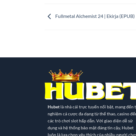
Fullmetal Alchemist 24 | Ekirja (EPUB)
Hubet
là nhà cái trực tuyến nổi bật, mang đến t
nghiệm cá cược đa dạng từ thể thao, casino đế
các trò chơi slot hấp dẫn. Với giao diện dễ sử
dụng và hệ thống bảo mật đáng tin cậy, Hubet
luôn là lựa chọn yêu thích của nhiều người chơi