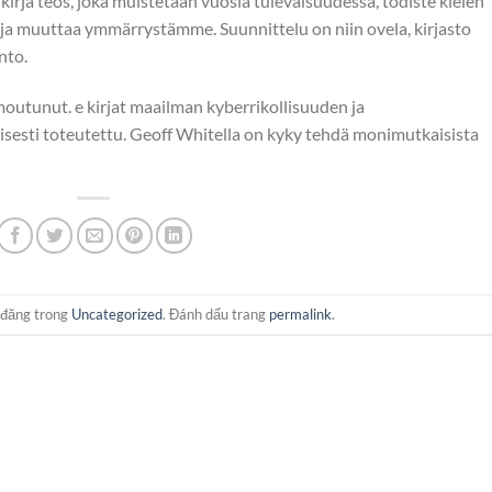
irja​ teos, joka muistetaan vuosia tulevaisuudessa, todiste kielen
 ja muuttaa ymmärrystämme. Suunnittelu on niin ovela, kirjasto
nto.
umoutunut. e kirjat​ maailman kyberrikollisuuden ja
isesti toteutettu. Geoff Whitella on kyky tehdä monimutkaisista
 đăng trong
Uncategorized
. Đánh dấu trang
permalink
.