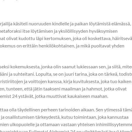
jailija käsiteli nuoruuden kindlelle ja paikan löytämistä elämässä,
metaforaksi itse löytämisen ja yksilöllisyyden hyväksymisen
 olivat kudottu läpi kertomuksen, joka oli koskettava, häiritsev
kemus on erittäin henkilökohtainen, ja mikä puoltavat yhden
iseksi kokemuksesta, jonka olin saanut lukiessaan sen, ja siitä, mit
i ja suhteitani. Lopulta, se on juuri tarina, joka on tärkeä, todist
stiriitojen ja voittojen kanssa, kirja kuvituksesta, joka tuo kaiken
en, tunteen, että jätin taakseni maailman ja hahmot, jotka olivat
chemist 24 ystävät, jotka muuttivat kaukaiseen maahan.
 saattaa olla täydellinen perheen tarinoiden aikaan. Sen ytimessä täm
a osallistumisen tärkeydestä, kutsu toimintaan, joka kannustaa
en ulkopuolelle ja ottamaan vastaan yhteisen inhimillisyytemm
haanjohtavan Fullmetal Alchemist 24 on vilpittömästi hyvä törm