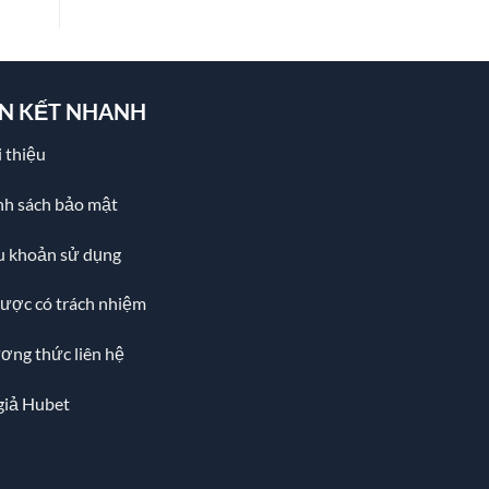
ÊN KẾT NHANH
 thiệu
nh sách bảo mật
u khoản sử dụng
cược có trách nhiệm
ơng thức liên hệ
giả Hubet