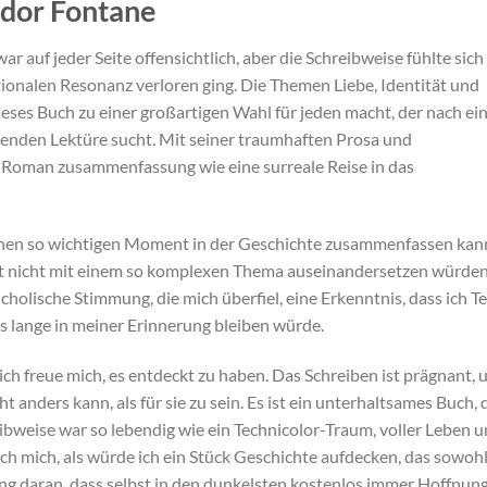
odor Fontane
 auf jeder Seite offensichtlich, aber die Schreibweise fühlte sich 
ionalen Resonanz verloren ging. Die Themen Liebe, Identität und
ieses Buch zu einer großartigen Wahl für jeden macht, der nach ei
den Lektüre sucht. Mit seiner traumhaften Prosa und
er Roman zusammenfassung wie eine surreale Reise in das
h einen so wichtigen Moment in der Geschichte zusammenfassen kan
onst nicht mit einem so komplexen Thema auseinandersetzen würden
ncholische Stimmung, die mich überfiel, eine Erkenntnis, dass ich Te
s lange in meiner Erinnerung bleiben würde.
ich freue mich, es entdeckt zu haben. Das Schreiben ist prägnant, 
 anders kann, als für sie zu sein. Es ist ein unterhaltsames Buch, 
eibweise war so lebendig wie ein Technicolor-Traum, voller Leben 
e ich mich, als würde ich ein Stück Geschichte aufdecken, das sowoh
ung daran, dass selbst in den dunkelsten kostenlos immer Hoffnun