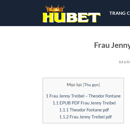
Chuyển
đến
TRANG 
nội
dung
Frau Jenny
ĐÃ ĐĂ
Mục lục
[
Thu gọn
]
1
Frau Jenny Treibel – Theodor Fontane
1.1
EPUB PDF Frau Jenny Treibel
1.1.1
Theodor Fontane pdf
1.1.2
Frau Jenny Treibel pdf