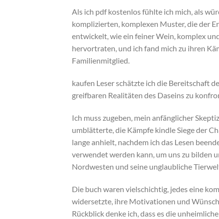
Als ich pdf kostenlos fühlte ich mich, als w
komplizierten, komplexen Muster, die der E
entwickelt, wie ein feiner Wein, komplex und
hervortraten, und ich fand mich zu ihren K
Familienmitglied.
kaufen Leser schätzte ich die Bereitschaft 
greifbaren Realitäten des Daseins zu konfro
Ich muss zugeben, mein anfänglicher Skept
umblätterte, die Kämpfe kindle Siege der C
lange anhielt, nachdem ich das Lesen beendet
verwendet werden kann, um uns zu bilden und 
Nordwesten und seine unglaubliche Tierwelt 
Die buch waren vielschichtig, jedes eine kom
widersetzte, ihre Motivationen und Wünsche 
Rückblick denke ich, dass es die unheimlich