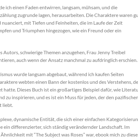
ürde ich einen Faden entwirren, langsam, mühsam, und die
rzählung zugrunde lagen, herausarbeiten. Die Charaktere waren g
 nuanciert, mit Tiefen und Feinheiten, die im Laufe der Zeit
ämpfen und Triumphen hingezogen, wie ein Freund oder ein
des Autors, schwierige Themen anzugehen, Frau Jenny Treibel
ntieren, auch wenn der Ansatz manchmal zu aufdringlich erschien.
izismus wurde langsam abgebaut, während ich kaufen Seiten
haraktere webten einen Bann der kostenlos und des Verstehens, de
 hatte. Dieses Buch ist ein großartiges Beispiel dafür, wie Literat
zu inspirieren, und es ist ein Muss für jeden, der den pazifische
liebt.
plexe, dynamische Entität, die sich einer einfachen Kategorisieru
ein differenzierter, sich ständig verändernder Landschaft. Im
e Ähnlichkeit mit “The Subject was Roses” war, ebook mich zu dies