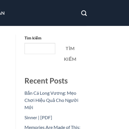
ẪN
Tìm kiếm
TÌM
KIẾM
Recent Posts
Bắn Cá Long Vương: Mẹo
Chơi Hiệu Quả Cho Người
Mới
Sinner | [PDF]
Memories Are Made of This: