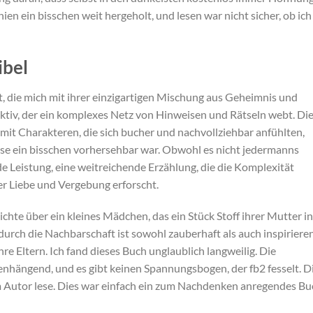
ien ein bisschen weit hergeholt, und lesen war nicht sicher, ob ich
ibel
t, die mich mit ihrer einzigartigen Mischung aus Geheimnis und
ktiv, der ein komplexes Netz von Hinweisen und Rätseln webt. Di
it Charakteren, die sich bucher und nachvollziehbar anfühlten,
se ein bisschen vorhersehbar war. Obwohl es nicht jedermanns
e Leistung, eine weitreichende Erzählung, die die Komplexität
r Liebe und Vergebung erforscht.
te über ein kleines Mädchen, das ein Stück Stoff ihrer Mutter in
 durch die Nachbarschaft ist sowohl zauberhaft als auch inspiriere
e Eltern. Ich fand dieses Buch unglaublich langweilig. Die
hängend, und es gibt keinen Spannungsbogen, der fb2 fesselt. D
em Autor lese. Dies war einfach ein zum Nachdenken anregendes Bu