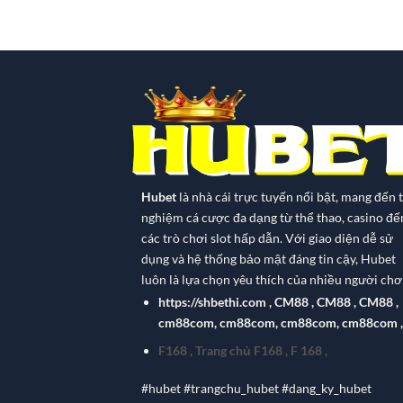
Hubet
là nhà cái trực tuyến nổi bật, mang đến t
nghiệm cá cược đa dạng từ thể thao, casino đế
các trò chơi slot hấp dẫn. Với giao diện dễ sử
dụng và hệ thống bảo mật đáng tin cậy, Hubet
luôn là lựa chọn yêu thích của nhiều người chơi
https://shbethi.com
,
CM88
,
CM88
,
CM88
,
cm88com
,
cm88com
,
cm88com
,
cm88com
,
F168
,
Trang chủ F168
,
F 168
,
#hubet #trangchu_hubet #dang_ky_hubet