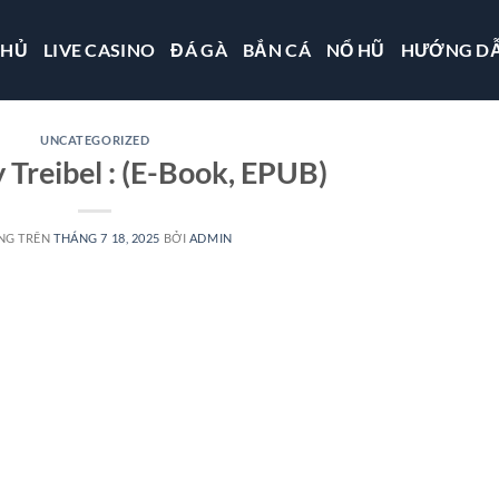
CHỦ
LIVE CASINO
ĐÁ GÀ
BẮN CÁ
NỔ HŨ
HƯỚNG D
UNCATEGORIZED
 Treibel : (E-Book, EPUB)
NG TRÊN
THÁNG 7 18, 2025
BỞI
ADMIN