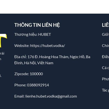
THÔNG TIN LIÊN HỆ
LI
Thương hiệu: HUBET
Giới
Website:
https://hubet.vodka/
Chí
rải
Địa chỉ:
176 Đ. Hoàng Hoa Thám, Ngọc Hồ, Ba
Điề
n
Đình, Hà Nội, Việt Nam
Cá 
Zipcode: 100000
.
Phư
Phone: 0388092914
Tác 
Email:
lienhe.hubet.vodka@gmail.com