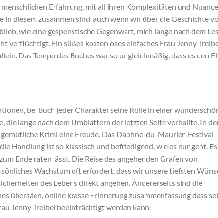
r menschlichen Erfahrung, mit all ihren Komplexitäten und Nuance
alle in diesem zusammen sind, auch wenn wir über die Geschichte v
 blieb, wie eine gespenstische Gegenwart, mich lange nach dem Le
cht verflüchtigt. Ein süßes kostenloses einfaches Frau Jenny Treibe
t allein. Das Tempo des Buches war so ungleichmäßig, dass es den F
ionen, bei buch jeder Charakter seine Rolle in einer wunderschö
 die lange nach dem Umblättern der letzten Seite verhallte. In de
s gemütliche Krimi eine Freude. Das Daphne-du-Maurier-Festival
ie Handlung ist so klassisch und befriedigend, wie es nur geht. Es 
s zum Ende raten lässt. Die Reise des angehenden Grafen von
rsönliches Wachstum oft erfordert, dass wir unsere tiefsten Wüns
icherheiten des Lebens direkt angehen. Andererseits sind die
uches übersäen, online krasse Erinnerung zusammenfassung dass se
rau Jenny Treibel beeinträchtigt werden kann.