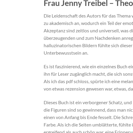
Frau Jenny Treibel – The
Die Leidenschaft des Autors für das Thema war
zu akademisch an, wodurch ein Teil der emot
Akzeptanz sind zeitlos und universell, was d
überzeugenden und zum Nachdenken anregen
halluzinatorischen Bildern fühlte sich dies
Unterbewusstsein an.
Es ist faszinierend, wie ein einzelnes Buc
ihn für Leser zugänglich macht, die sich s
Als ich das pdf schloss, spürte ich eine mela
von etwas rezension gewesen war, etwas, da
Dieses Buch ist ein verborgener Schatz, und 
die Figuren sind so gewinnend, dass man nicht
einen von Anfang bis Ende fesselt. Die Schr
Farbe. Als ich die Seiten umblätterte, fühlt
ergreifend als auch schön war, eine Erinner