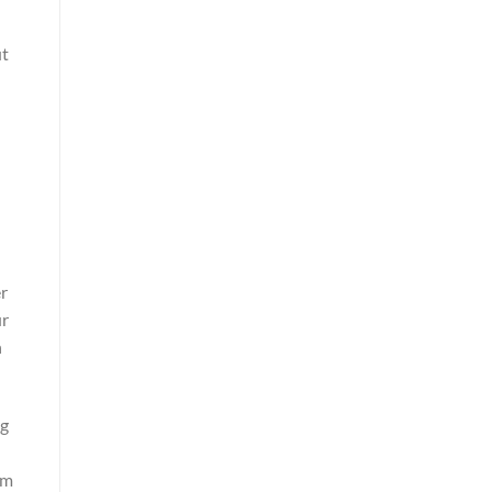
ut
r
ur
n
ng
em