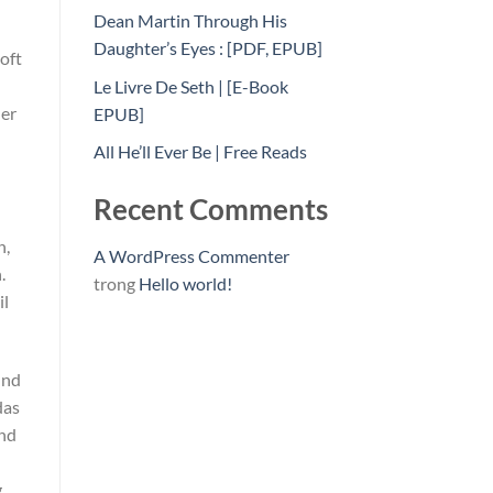
Dean Martin Through His
Daughter’s Eyes : [PDF, EPUB]
oft
Le Livre De Seth | [E-Book
ner
EPUB]
All He’ll Ever Be | Free Reads
Recent Comments
n,
A WordPress Commenter
.
trong
Hello world!
il
und
das
und
l
g