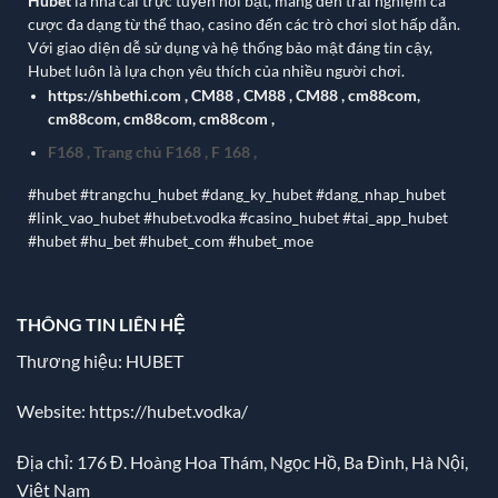
Hubet
là nhà cái trực tuyến nổi bật, mang đến trải nghiệm cá
cược đa dạng từ thể thao, casino đến các trò chơi slot hấp dẫn.
Với giao diện dễ sử dụng và hệ thống bảo mật đáng tin cậy,
Hubet luôn là lựa chọn yêu thích của nhiều người chơi.
https://shbethi.com
,
CM88
,
CM88
,
CM88
,
cm88com
,
cm88com
,
cm88com
,
cm88com
,
F168
,
Trang chủ F168
,
F 168
,
#hubet #trangchu_hubet #dang_ky_hubet #dang_nhap_hubet
#link_vao_hubet #hubet.vodka #casino_hubet #tai_app_hubet
#hubet #hu_bet #hubet_com #hubet_moe
THÔNG TIN LIÊN HỆ
Thương hiệu: HUBET
Website:
https://hubet.vodka/
Địa chỉ:
176 Đ. Hoàng Hoa Thám, Ngọc Hồ, Ba Đình, Hà Nội,
Việt Nam