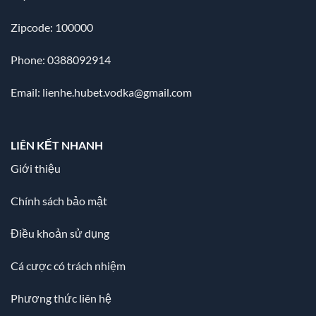
Zipcode: 100000
Phone: 0388092914
Email:
lienhe.hubet.vodka@gmail.com
LIÊN KẾT NHANH
Giới thiệu
Chính sách bảo mật
Điều khoản sử dụng
Cá cược có trách nhiệm
Phương thức liên hệ