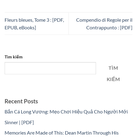
Fleurs bleues, Tome 3 : [PDF,
Compendio di Regole per il
EPUB, eBooks]
Contrappunto : [PDF]
Tìm kiếm
TÌM
KIẾM
Recent Posts
Bắn Cá Long Vương: Mẹo Chơi Hiệu Quả Cho Người Mới
Sinner | [PDF]
Memories Are Made of This: Dean Martin Through His