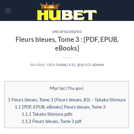
Chuyển
đến
nội
dung
UNCATEGORIZED
Fleurs bleues, Tome 3 : [PDF, EPUB,
eBooks]
ĐÃ ĐĂNG TRÊN
THÁNG 9 23, 2025
BỞI
ADMIN
Mục lục
[
Thu gọn
]
1
Fleurs bleues, Tome 3 (Fleurs bleues, #3) – Takako Shimura
1.1
[PDF, EPUB, eBooks] Fleurs bleues, Tome 3
1.1.1
Takako Shimura pdfs
1.1.2
Fleurs bleues, Tome 3 pdf