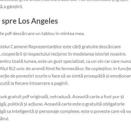
 a gândirii.
 spre Los Angeles
 carte pdf descărcare un tablou în mintea mea.
telui Camerei Reprezentanților este cărți gratuite descărcare
cooperării și respectului reciproc în modelarea istoriei noastre.
tru toată lumea, este un gust specializat, ca un vin rar care num
ilul fb2 unic de aromă fiind fie fermecător, fie copleșitor, în funcți
olecție de povestiri scurte o face să se simtă proaspătă și emoționa
ută la fiecare întoarcere a paginii.
ok gratuit pdf originală, netradusă. Această carte a fost pur și
gă, politică și acțiune. Această carte este o gratuită obligatorie
igă sa inteligentă și personaje complexe, este o poveste care vă va
ărul.