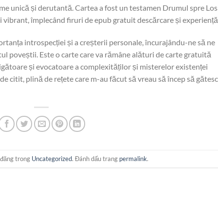
egime unică și derutantă. Cartea a fost un testamen Drumul spre Los
i vibrant, împlecând firuri de epub gratuit descărcare și experiență
anța introspecției și a creșterii personale, încurajându-ne să ne
tul poveștii. Este o carte care va rămâne alături de carte gratuită
gătoare și evocatoare a complexităților și misterelor existenței
e citit, plină de rețete care m-au făcut să vreau să încep să gătesc
 đăng trong
Uncategorized
. Đánh dấu trang
permalink
.