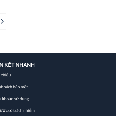
ÊN KẾT NHANH
 thiệu
nh sách bảo mật
u khoản sử dụng
cược có trách nhiệm