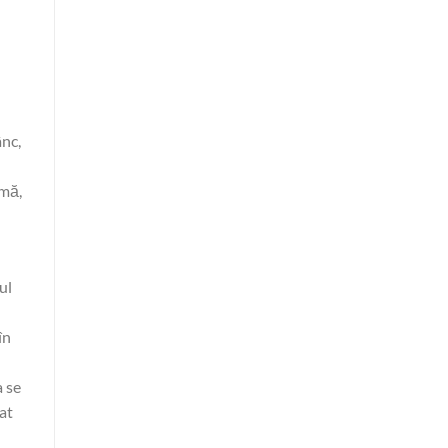
ânc,
imă,
ul
în
a se
at