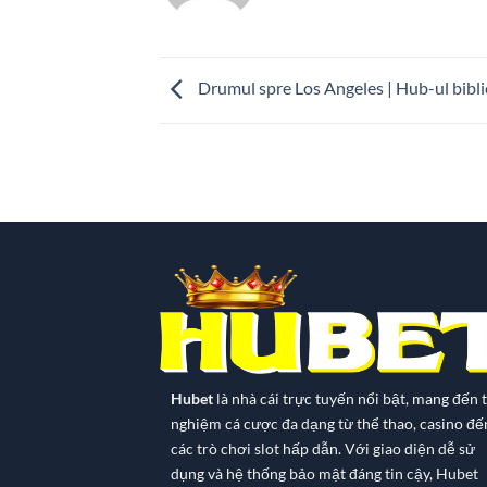
Drumul spre Los Angeles | Hub-ul bibli
Hubet
là nhà cái trực tuyến nổi bật, mang đến t
nghiệm cá cược đa dạng từ thể thao, casino đế
các trò chơi slot hấp dẫn. Với giao diện dễ sử
dụng và hệ thống bảo mật đáng tin cậy, Hubet