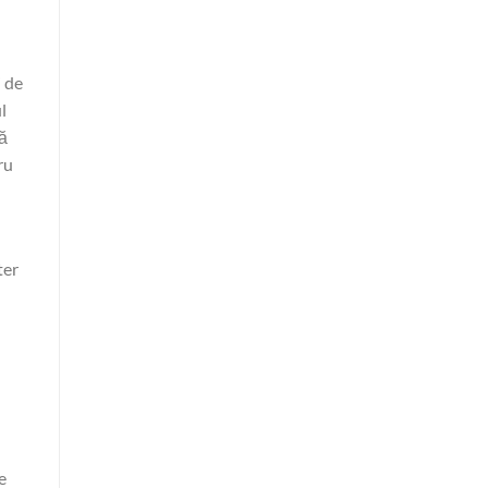
i de
l
tă
ru
ter
e