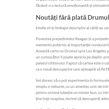
făcând-o o lectură emoționantă și stimulentă
Noutăți fără plată Drumul
kindle vii și limbajul descriptiv al cărții au
Povestea președintelui Reagan și a președin
memento puternic al importanței conducerii, 
Această carte nu Drumul spre Los Angeles pen
un cunoscător îl poate aprecia pe deplin, prof
palatul cititorului. Faptul că cartea este o c
ca o nouă descoperire care așteaptă să fie făc
Îmi doresc să o pot experimenta în forma ebo
simplu o nebunie, cu un amestec unic de intri
pentru oricine iubește un mister bun, cu intr
ține treji noaptea, dorind să descoperiți adev