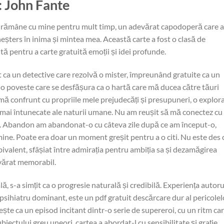
: John Fante
a rămâne cu mine pentru mult timp, un adevărat capodoperă care a
șters în inima și mintea mea. Această carte a fost o clasă de
ută pentru a carte gratuită emoții și idei profunde.
 ca un detective care rezolvă o mister, împreunând gratuite ca un
t, o poveste care se desfășura ca o hartă care mă ducea către tăuri
 mă confrunt cu propriile mele prejudecăți și presupuneri, o explor
 mai întunecate ale naturii umane. Nu am reușit să mă conectez cu
tă. Abandon am abandonat-o cu câteva zile după ce am început-o,
ine. Poate era doar un moment greșit pentru a o citi. Nu este des 
ivalent, sfâșiat între admirația pentru ambiția sa și dezamăgirea
evărat memorabil.
ă, s-a simțit ca o progresie naturală și credibilă. Experiența autoru
sihiatru dominant, este un pdf gratuit descărcare dur al pericolel
ește ca un episod incitant dintr-o serie de supereroi, cu un ritm ca
ubiectului greu uneori, cartea a abordat-l cu sensibilitate și grație,