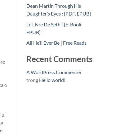
Dean Martin Through His
Daughter’s Eyes : [PDF, EPUB]
Le Livre De Seth | [E-Book
EPUB]
All He’ll Ever Be | Free Reads
Recent Comments
are
A WordPress Commenter
trong
Hello world!
ca o
lui
or
re