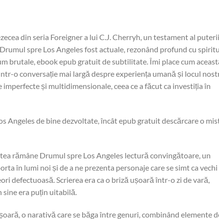
ecea din seria Foreigner a lui C.J. Cherryh, un testament al puteri
e Drumul spre Los Angeles fost actuale, rezonând profund cu spiritu
m brutale, ebook epub gratuit de subtilitate. Îmi place cum aceas
e dintr-o conversație mai largă despre experiența umană și locul nost
 imperfecte și multidimensionale, ceea ce a făcut ca investiția în
s Angeles de bine dezvoltate, încât epub gratuit descărcare o mis
artea rămâne Drumul spre Los Angeles lectură convingătoare, un
porta în lumi noi și de a ne prezenta personaje care se simt ca vechi
eori defectuoasă. Scrierea era ca o briză ușoară într-o zi de vară,
 sine era puțin uitabilă.
t ușoară, o narativă care se băga între genuri, combinând elemente d