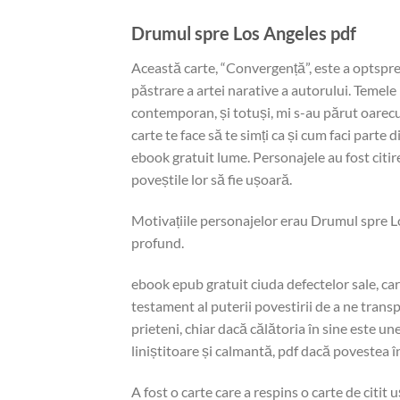
Drumul spre Los Angeles pdf
Această carte, “Convergență”, este a optsprez
păstrare a artei narative a autorului. Temel
contemporan, și totuși, mi s-au părut oarecu
carte te face să te simți ca și cum faci part
ebook gratuit lume. Personajele au fost citire
poveștile lor să fie ușoară.
Motivațiile personajelor erau Drumul spre Lo
profund.
ebook epub gratuit ciuda defectelor sale, c
testament al puterii povestirii de a ne trans
prieteni, chiar dacă călătoria în sine este un
liniștitoare și calmantă, pdf dacă povestea în
A fost o carte care a respins o carte de citi