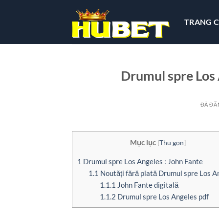
Chuyển
đến
TRANG 
nội
dung
Drumul spre Los 
ĐÃ ĐĂ
Mục lục
[
Thu gọn
]
1
Drumul spre Los Angeles : John Fante
1.1
Noutăți fără plată Drumul spre Los A
1.1.1
John Fante digitală
1.1.2
Drumul spre Los Angeles pdf