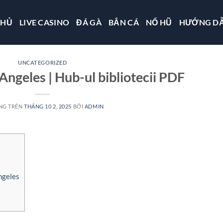
CHỦ
LIVE CASINO
ĐÁ GÀ
BẮN CÁ
NỔ HŨ
HƯỚNG D
UNCATEGORIZED
Angeles | Hub-ul bibliotecii PDF
NG TRÊN
THÁNG 10 2, 2025
BỞI
ADMIN
ngeles