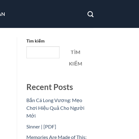
ẪN
Tìm kiếm
TÌM
KIẾM
Recent Posts
Bắn Cá Long Vương: Mẹo
Chơi Hiệu Quả Cho Người
Mới
Sinner | [PDF]
Memories Are Made of This: