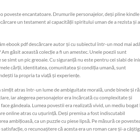
 o poveste encantatoare. Drumurile personajelor, deși pline kindle
scărcare un testament al capacității spiritului uman de a rezista și a
tăm ebook pdf descărcare autor și cu subiectul într-un mod mai ad
ne? Am găsit această colecție a fi un amestec. Unele poezii sunt
 se simt un pic greoaie. Cu siguranță nu este pentru cei slabi de in
mele cărții, identitatea, comunitatea și condiția umană, sunt
dești la propria ta viață și experiențe.
simțit atras într-un lume de ambiguitate morală, unde binele și ră
re, iar alegerea personajelor era încărcată cu complexitate și
ți face gândeala. Lumea povestii era realizată vivid, un mediu bogat 
are online atras cu ușurință. Deși premisa a fost indiscutabil
prea ambițioasă, ca un puzzle cu piese lipsă. Pe măsură ce poveste
 satisfacție, o recunoaștere că acesta era un roman care și-a câștig