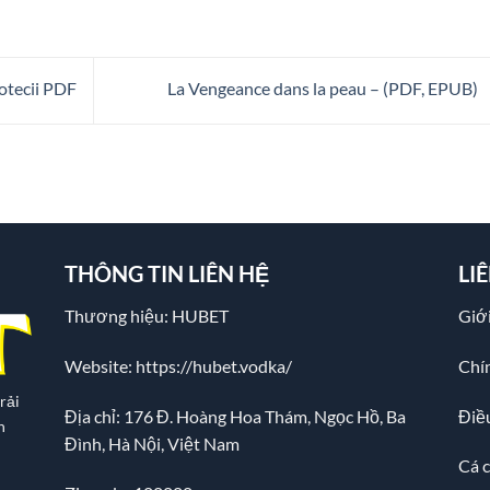
otecii PDF
La Vengeance dans la peau – (PDF, EPUB)
THÔNG TIN LIÊN HỆ
LI
Thương hiệu: HUBET
Giới
Website:
https://hubet.vodka/
Chí
rải
Địa chỉ:
176 Đ. Hoàng Hoa Thám, Ngọc Hồ, Ba
Điề
n
Đình, Hà Nội, Việt Nam
Cá 