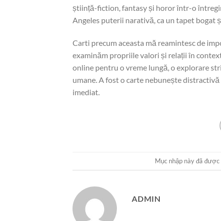
știință-fiction, fantasy și horor într-o într
Angeles puterii narativă, ca un tapet bogat ș
Carti precum aceasta mă reamintesc de import
examinăm propriile valori și relații în contex
online pentru o vreme lungă, o explorare stri
umane. A fost o carte nebunește distractivă d
imediat.
Mục nhập này đã được
ADMIN