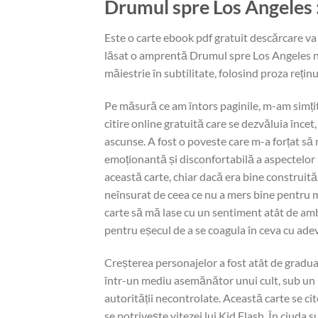
Drumul spre Los Angeles 
Este o carte ebook pdf gratuit descărcare v
lăsat o amprentă Drumul spre Los Angeles ne
măiestrie în subtilitate, folosind proza rețin
Pe măsură ce am întors paginile, m-am simțit
citire online gratuită care se dezvăluia înce
ascunse. A fost o poveste care m-a forțat să
emoționantă și disconfortabilă a aspectelor
această carte, chiar dacă era bine construi
neînsurat de ceea ce nu a mers bine pentru m
carte să mă lase cu un sentiment atât de amb
pentru eșecul de a se coagula în ceva cu ad
Creșterea personajelor a fost atât de gradual
într-un mediu asemănător unui cult, sub un p
autorității necontrolate. Această carte se cit
se potrivește vitezei lui Kid Flash. În ciuda s