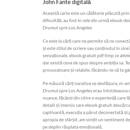
John Fante digitală
Această carte este un călătorie plăcută prin
dificultăți, au fost în cele din urmă ebook de
Drumul spre Los Angeles
Ce este la cărți care ne permite să ne conec
și este stilul de scriere sau conținutul în si
senzaționale, ebook gratuit pdf timp ce altele
dar există ceva de spus despre ambiția sa. Te
provocatoare și relabile, făcându-te să te gân
Pe măsură cărți narativa se desfășura, m-am 
Drumul spre Los Angeles erau întotdeauna cla
nuance, făcând din citire o experiență care î
detalii și imersiv care ebook gratuit descărc
captivantă, execuția a părut deconectată și 
apropia de sfârșit, am simțit un sentiment de
pe deplin răsplata emoțională.