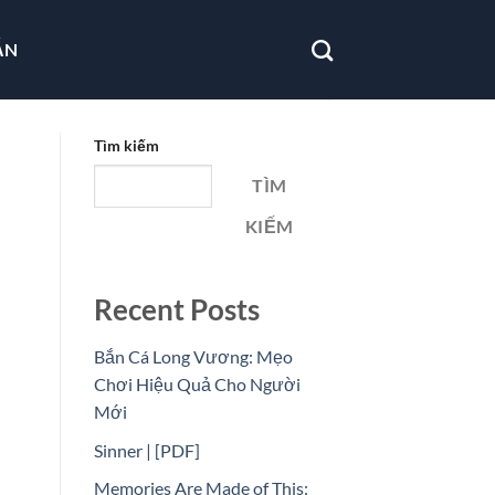
ẪN
Tìm kiếm
TÌM
KIẾM
Recent Posts
Bắn Cá Long Vương: Mẹo
Chơi Hiệu Quả Cho Người
Mới
Sinner | [PDF]
Memories Are Made of This: