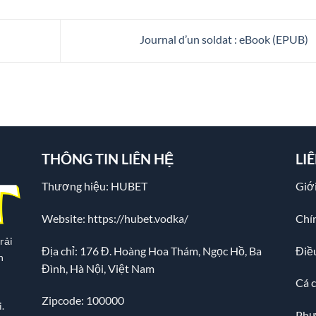
Journal d’un soldat : eBook (EPUB)
THÔNG TIN LIÊN HỆ
LI
Thương hiệu: HUBET
Giới
Website:
https://hubet.vodka/
Chí
rải
Địa chỉ:
176 Đ. Hoàng Hoa Thám, Ngọc Hồ, Ba
Điề
n
Đình, Hà Nội, Việt Nam
Cá 
Zipcode: 100000
.
Phư