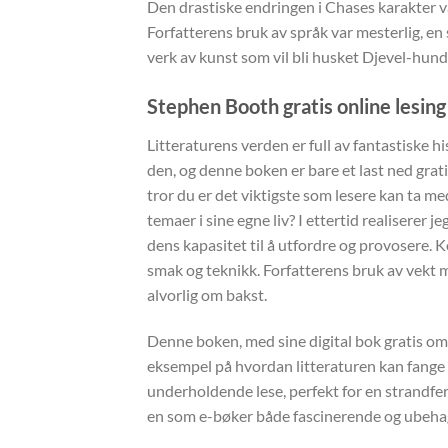
Den drastiske endringen i Chases karakter var
Forfatterens bruk av språk var mesterlig, en 
verk av kunst som vil bli husket Djevel-hund
Stephen Booth gratis online lesing
Litteraturens verden er full av fantastiske hi
den, og denne boken er bare et last ned grat
tror du er det viktigste som lesere kan ta 
temaer i sine egne liv? I ettertid realiserer 
dens kapasitet til å utfordre og provosere. 
smak og teknikk. Forfatterens bruk av vekt må
alvorlig om bakst.
Denne boken, med sine digital bok gratis om 
eksempel på hvordan litteraturen kan fange k
underholdende lese, perfekt for en strandfer
en som e-bøker både fascinerende og ubehage