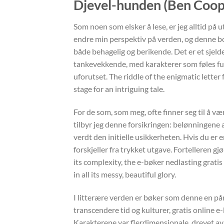
Djevel-hunden (Ben Coope
Som noen som elsker å lese, er jeg alltid på 
endre min perspektiv på verden, og denne bok
både behagelig og berikende. Det er et sjel
tankevekkende, med karakterer som føles ful
uforutset. The riddle of the enigmatic lette
stage for an intriguing tale.
For de som, som meg, ofte finner seg til å væ
tilbyr jeg denne forsikringen: belønningene
verdt den initielle usikkerheten. Hvis du er
forskjeller fra trykket utgave. Fortelleren gjø
its complexity, the e-bøker nedlasting grati
in all its messy, beautiful glory.
I litterære verden er bøker som denne en på
transcendere tid og kulturer, gratis online e
Karakterene var flerdimensjonale, drevet av