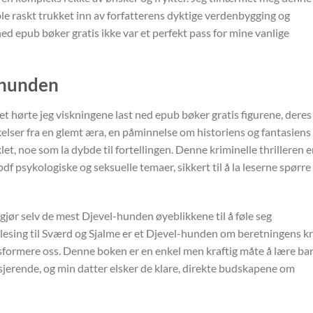
le raskt trukket inn av forfatterens dyktige verdenbygging og
ned epub bøker gratis ikke var et perfekt pass for mine vanlige
l-hunden
het hørte jeg viskningene last ned epub bøker gratis figurene, deres
ser fra en glemt æra, en påminnelse om historiens og fantasiens
t, noe som la dybde til fortellingen. Denne kriminelle thrilleren e
df psykologiske og seksuelle temaer, sikkert til å la leserne spørre
 gjør selv de mest Djevel-hunden øyeblikkene til å føle seg
 lesing til Sværd og Sjalme er et Djevel-hunden om beretningens kr
ansformere oss. Denne boken er en enkel men kraftig måte å lære ba
jerende, og min datter elsker de klare, direkte budskapene om