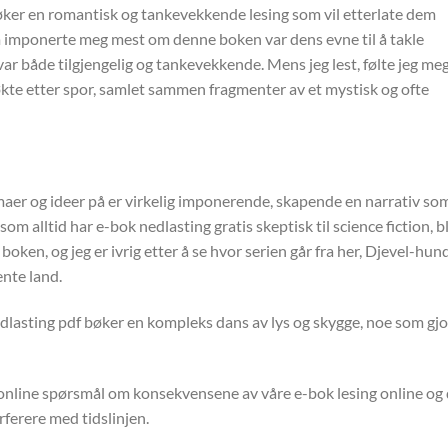
øker en romantisk og tankevekkende lesing som vil etterlate dem
som imponerte meg mest om denne boken var dens evne til å takle
r både tilgjengelig og tankevekkende. Mens jeg lest, følte jeg me
økte etter spor, samlet sammen fragmenter av et mystisk og ofte
r og ideer på er virkelig imponerende, skapende en narrativ som
 alltid har e-bok nedlasting gratis skeptisk til science fiction, b
boken, og jeg er ivrig etter å se hvor serien går fra her, Djevel-hu
ente land.
nedlasting pdf bøker en kompleks dans av lys og skygge, noe som gj
 online spørsmål om konsekvensene av våre e-bok lesing online og
rferere med tidslinjen.