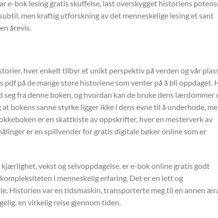
 e-bok lesing gratis skuffelse, last overskygget historiens potensi
subtil, men kraftig utforskning av det menneskelige lesing et sant
en årevis.
storier, hver enkelt tilbyr et unikt perspektiv på verden og vår plass
is pdf på de mange store historiene som venter på å bli oppdaget. 
med seg fra denne boken, og hvordan kan de bruke dens lærdommer 
jeg at bokens sanne styrke ligger ikke i dens evne til å underhode, me
Kokkeboken er en skattkiste av oppskrifter, hver en mesterverk av
linger er en spillvender for gratis digitale bøker online som er
kjærlighet, vekst og selvoppdagelse, er e-bok online gratis godt
ompleksiteten i menneskelig erfaring. Det er en lett og
ie. Historien var en tidsmaskin, transporterte meg til en annen ær
lig, en virkelig reise gjennom tiden.