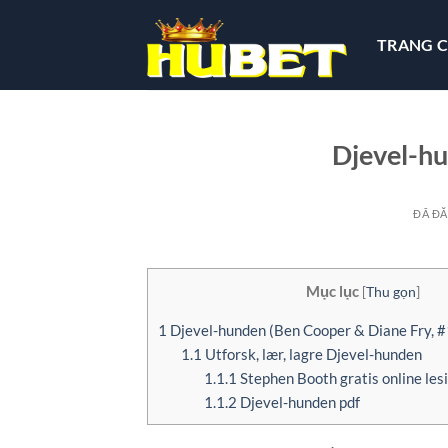
Chuyển
đến
TRANG 
nội
dung
Djevel-hun
ĐÃ Đ
Mục lục
[
Thu gọn
]
1
Djevel-hunden (Ben Cooper & Diane Fry, #
1.1
Utforsk, lær, lagre Djevel-hunden
1.1.1
Stephen Booth gratis online les
1.1.2
Djevel-hunden pdf