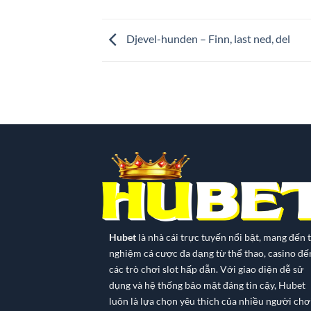
Djevel-hunden – Finn, last ned, del
Hubet
là nhà cái trực tuyến nổi bật, mang đến t
nghiệm cá cược đa dạng từ thể thao, casino đế
các trò chơi slot hấp dẫn. Với giao diện dễ sử
dụng và hệ thống bảo mật đáng tin cậy, Hubet
luôn là lựa chọn yêu thích của nhiều người chơi