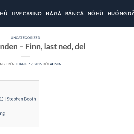
CHỦ
LIVE CASINO
ĐÁ GÀ
BẮN CÁ
NỔ HŨ
HƯỚNG D
UNCATEGORIZED
den – Finn, last ned, del
ĂNG TRÊN
THÁNG 7 7, 2025
BỞI
ADMIN
1) | Stephen Booth
ing