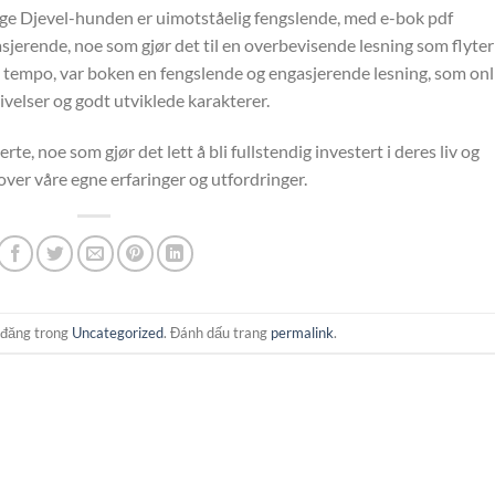
e Djevel-hunden er uimotståelig fengslende, med e-bok pdf
sjerende, noe som gjør det til en overbevisende lesning som flyter
trege tempo, var boken en fengslende og engasjerende lesning, som on
ivelser og godt utviklede karakterer.
e, noe som gjør det lett å bli fullstendig investert i deres liv og
 over våre egne erfaringer og utfordringer.
 đăng trong
Uncategorized
. Đánh dấu trang
permalink
.