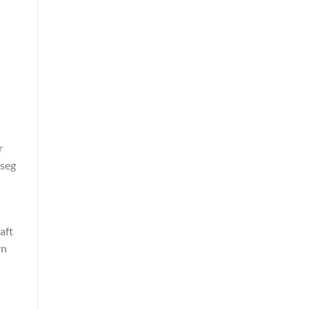
r
 seg
aft
rn