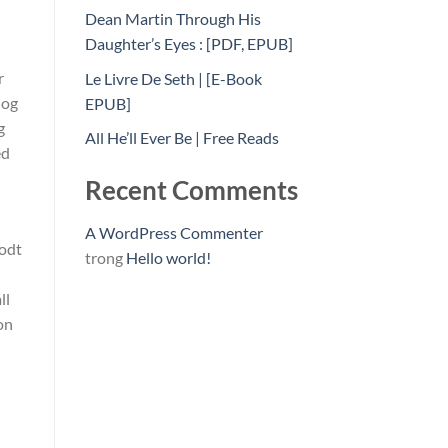
Dean Martin Through His
Daughter’s Eyes : [PDF, EPUB]
r
Le Livre De Seth | [E-Book
 og
EPUB]
g
All He’ll Ever Be | Free Reads
ed
Recent Comments
A WordPress Commenter
godt
trong
Hello world!
ll
on