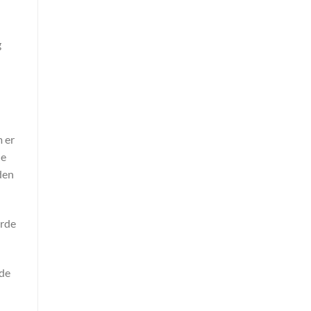
g
 er
le
nden
orde
 de