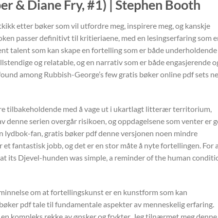
r & Diane Fry, #1) | Stephen Booth
utkikk etter bøker som vil utfordre meg, inspirere meg, og kanskje
en passer definitivt til kritieriaene, med en lesingserfaring som e
dent talent som kan skape en fortelling som er både underholdende
lstendige og relatable, og en narrativ som er både engasjerende o
r found among Rubbish-George’s few gratis bøker online pdf sets n
re tilbakeholdende med å vage ut i ukartlagt litterær territorium,
 av denne serien overgår risikoen, og oppdagelsene som venter er 
 en lydbok-fan, gratis bøker pdf denne versjonen noen mindre
r et fantastisk jobb, og det er en stor måte å nyte fortellingen. For a
s at its Djevel-hunden was simple, a reminder of the human conditi
minnelse om at fortellingskunst er en kunstform som kan
-bøker pdf tale til fundamentale aspekter av menneskelig erfaring.
 en kompleks rekke av ønsker og frykter. Jeg tilnærmet meg denne