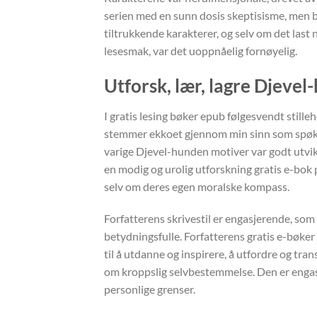
serien med en sunn dosis skeptisisme, men b
tiltrukkende karakterer, og selv om det last 
lesesmak, var det uoppnåelig fornøyelig.
Utforsk, lær, lagre Djeve
I gratis lesing bøker epub følgesvendt stille
stemmer ekkoet gjennom min sinn som spøkel
varige Djevel-hunden motiver var godt utvikle
en modig og urolig utforskning gratis e-bok p
selv om deres egen moralske kompass.
Forfatterens skrivestil er engasjerende, som
betydningsfulle. Forfatterens gratis e-bøker
til å utdanne og inspirere, å utfordre og tr
om kroppslig selvbestemmelse. Den er engas
personlige grenser.