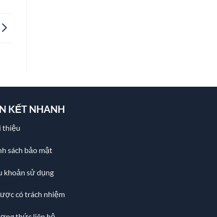
ÊN KẾT NHANH
 thiệu
nh sách bảo mật
u khoản sử dụng
cược có trách nhiệm
ơng thức liên hệ