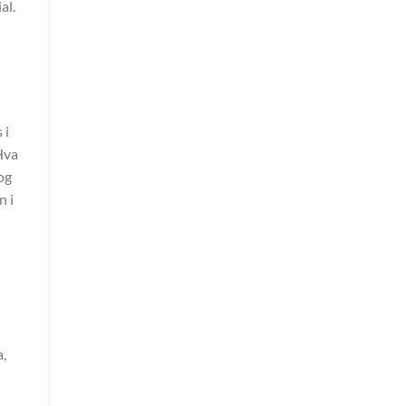
al.
 i
Hva
og
n i
a,