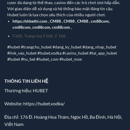
cược đa dạng từ thể thao, casino đến các trò chơi slot hấp dẫn.
Với giao diện dễ sử dụng và hệ thống bảo mật đáng tin cậy,
Hubet luôn là lựa chọn yêu thích của nhiều người chơi.
https://shbethi.com
,
CM88
,
CM88
,
CM88
,
cm88com
,
cm88com
,
cm88com
,
cm88com
,
F168
,
Trang chủ F168
,
F 168
,
#hubet #trangchu_hubet #dang_ky_hubet #dang_nhap_hubet
#link_vao_hubet #hubet.vodka #casino_hubet #tai_app_hubet
#hubet #hu_bet #hubet_com #hubet_moe
THÔNG TIN LIÊN HỆ
Thương hiệu: HUBET
Website:
https://hubet.vodka/
Địa chỉ:
176 Đ. Hoàng Hoa Thám, Ngọc Hồ, Ba Đình, Hà Nội,
Việt Nam