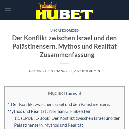
Chuyển
đến
nội
dung
UNCATEGORIZED
Der Konflikt zwischen Israel und den
Palästinensern. Mythos und Realität
– Zusammenfassung
ĐÃ ĐĂNG TRÊN
THÁNG 7 24, 2025
BỞI
ADMIN
Mục lục
[
Thu gọn
]
1
Der Konflikt zwischen Israel und den Palästinensern.
Mythos und Realität : Norman G. Finkelstein
1.1
(EPUB, E-Book) Der Konflikt zwischen Israel und den
Palästinensern. Mythos und Realität