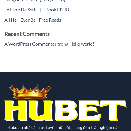
Le Livre De Seth | [E-Book EPUB]
All He’ll Ever Be | Free Reads
Recent Comments
A WordPress Commenter
trong
Hello world!
Hubet
là nhà cái trực tuyến nổi bật, mang đến trải nghiệm cá