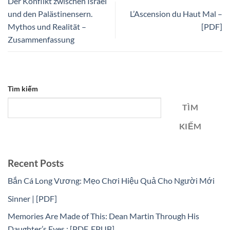
Der Konflikt zwischen Israel
und den Palästinensern.
L’Ascension du Haut Mal –
Mythos und Realität –
[PDF]
Zusammenfassung
Tìm kiếm
TÌM
KIẾM
Recent Posts
Bắn Cá Long Vương: Mẹo Chơi Hiệu Quả Cho Người Mới
Sinner | [PDF]
Memories Are Made of This: Dean Martin Through His
Daughter’s Eyes : [PDF, EPUB]