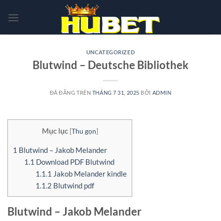
Chuyển
đến
nội
dung
UNCATEGORIZED
Blutwind – Deutsche Bibliothek
ĐÃ ĐĂNG TRÊN
THÁNG 7 31, 2025
BỞI
ADMIN
Mục lục
[
Thu gọn
]
1
Blutwind – Jakob Melander
1.1
Download PDF Blutwind
1.1.1
Jakob Melander kindle
1.1.2
Blutwind pdf
Blutwind – Jakob Melander