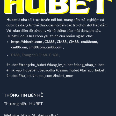
Hubet
là nhà cái trực tuyến nổi bật, mang đến trải nghiệm cá
cược đa dạng từ thể thao, casino đến các trò chơi slot hấp dẫn.
Với giao diện dễ sử dụng và hệ thống bảo mật đáng tin cậy,
Hubet luôn là lựa chọn yêu thích của nhiều người chơi.
https://shbethi.com
,
CM88
,
CM88
,
CM88
,
cm88com
,
cm88com
,
cm88com
,
cm88com
,
F168
,
Trang chủ F168
,
F 168
,
#hubet #trangchu_hubet #dang_ky_hubet #dang_nhap_hubet
#link_vao_hubet #hubet.vodka #casino_hubet #tai_app_hubet
#hubet #hu_bet #hubet_com #hubet_moe
THÔNG TIN LIÊN HỆ
Thương hiệu: HUBET
Website:
https://hubet.vodka/