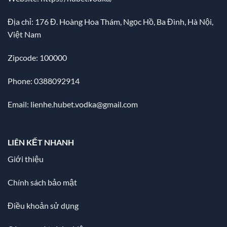
Địa chỉ:
176 Đ. Hoàng Hoa Thám, Ngọc Hồ, Ba Đình, Hà Nội,
Việt Nam
Zipcode: 100000
Phone: 0388092914
Email:
lienhe.hubet.vodka@gmail.com
LIÊN KẾT NHANH
Giới thiệu
Chính sách bảo mật
Điều khoản sử dụng