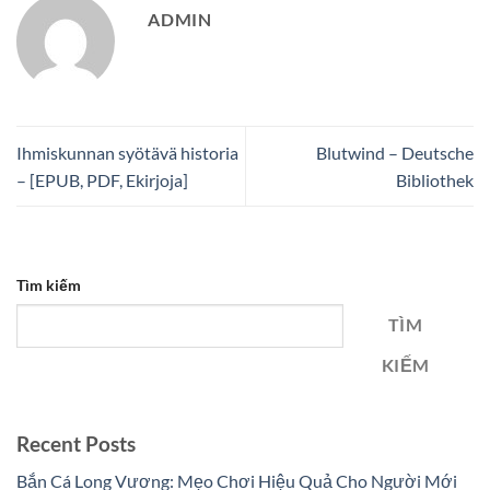
ADMIN
Ihmiskunnan syötävä historia
Blutwind – Deutsche
– [EPUB, PDF, Ekirjoja]
Bibliothek
Tìm kiếm
TÌM
KIẾM
Recent Posts
Bắn Cá Long Vương: Mẹo Chơi Hiệu Quả Cho Người Mới