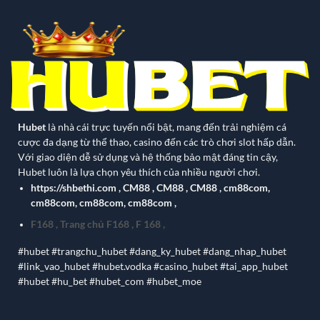
Hubet
là nhà cái trực tuyến nổi bật, mang đến trải nghiệm cá
cược đa dạng từ thể thao, casino đến các trò chơi slot hấp dẫn.
Với giao diện dễ sử dụng và hệ thống bảo mật đáng tin cậy,
Hubet luôn là lựa chọn yêu thích của nhiều người chơi.
https://shbethi.com
,
CM88
,
CM88
,
CM88
,
cm88com
,
cm88com
,
cm88com
,
cm88com
,
F168
,
Trang chủ F168
,
F 168
,
#hubet #trangchu_hubet #dang_ky_hubet #dang_nhap_hubet
#link_vao_hubet #hubet.vodka #casino_hubet #tai_app_hubet
#hubet #hu_bet #hubet_com #hubet_moe