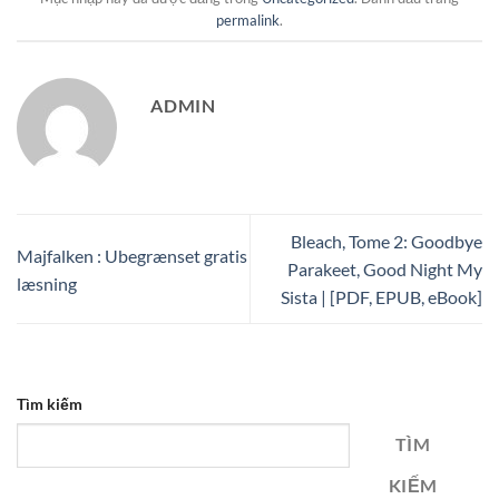
permalink
.
ADMIN
Bleach, Tome 2: Goodbye
Majfalken : Ubegrænset gratis
Parakeet, Good Night My
læsning
Sista | [PDF, EPUB, eBook]
Tìm kiếm
TÌM
KIẾM