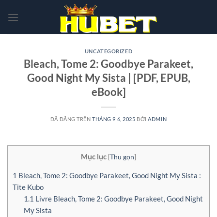
Chuyển
đến
nội
dung
UNCATEGORIZED
Bleach, Tome 2: Goodbye Parakeet,
Good Night My Sista | [PDF, EPUB,
eBook]
ĐÃ ĐĂNG TRÊN
THÁNG 9 6, 2025
BỞI
ADMIN
Mục lục
[
Thu gọn
]
1
Bleach, Tome 2: Goodbye Parakeet, Good Night My Sista :
Tite Kubo
1.1
Livre Bleach, Tome 2: Goodbye Parakeet, Good Night
My Sista