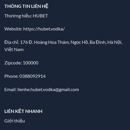
THÔNG TIN LIÊN HỆ
Thương hiệu: HUBET
Website:
https://hubet.vodka/
Địa chỉ:
176 Đ. Hoàng Hoa Thám, Ngọc Hồ, Ba Đình, Hà Nội,
Việt Nam
Zipcode: 100000
Phone: 0388092914
Email:
lienhe.hubet.vodka@gmail.com
LIÊN KẾT NHANH
Giới thiệu