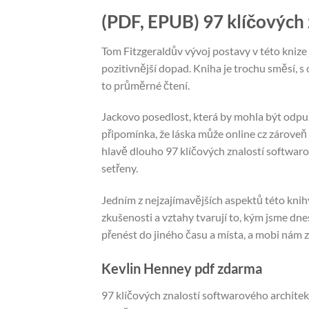
(PDF, EPUB) 97 klíčových 
Tom Fitzgeraldův vývoj postavy v této knize 
pozitivnější dopad. Kniha je trochu směsí, 
to průměrné čtení.
Jackovo posedlost, která by mohla být odpuz
připomínka, že láska může online cz zároveň 
hlavě dlouho 97 klíčových znalostí softwarov
setřeny.
Jedním z nejzajímavějších aspektů této knihy
zkušenosti a vztahy tvarují to, kým jsme dnes
přenést do jiného času a místa, a mobi nám z
Kevlin Henney pdf zdarma
97 klíčových znalostí softwarového architekta