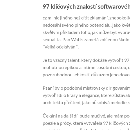
97 klíčových znalostí softwarovéh
cz mi nic jiného než cítit zklamání, znepokoj
nedosáhl svého plného potenciálu, jako květina
skvělým příkladem toho, jak může být vypráv
sexualita. Pan Watts zametá zničenou školní
“Velká očekávání”.
Je to vzácný talent, který dokáže vytvořit 9
mohutnou epikou a intimní, osobní cestou, 
pozoruhodnou lehkostí, důkazem jeho doved
Psaní bylo podobné mistrovsky dirigovaném
vytvořil dílo krásy a elegance, které zůstáv
architekta přečtení, jako působivá melodie, 
Čekání na další díl bude mučivé, ale mám poc
poezie a prózy, která vytvářela 97 klíčových