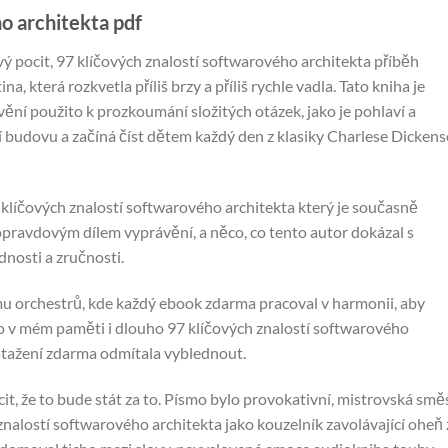
o architekta pdf
ivý pocit, 97 klíčových znalostí softwarového architekta příběh
, která rozkvetla příliš brzy a příliš rychle vadla. Tato kniha je
ění použito k prozkoumání složitých otázek, jako je pohlaví a
 budovu a začíná číst dětem každý den z klasiky Charlese Dickens
7 klíčových znalostí softwarového architekta který je současně
opravdovým dílem vyprávění, a něco, co tento autor dokázal s
nosti a zručnosti.
u orchestrů, kde každý ebook zdarma pracoval v harmonii, aby
alo v mém paměti i dlouho 97 klíčových znalostí softwarového
stažení zdarma​ odmítala vyblednout.
it, že to bude stát za to. Písmo bylo provokativní, mistrovská smě
 znalostí softwarového architekta jako kouzelník zavolávající oheň 