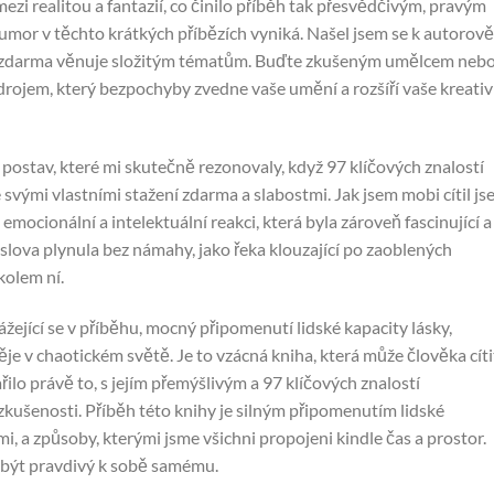
ezi realitou a fantazií, co činilo příběh tak přesvědčivým, pravým
umor v těchto krátkých příbězích vyniká. Našel jsem se k autorově
 zdarma věnuje složitým tématům. Buďte zkušeným umělcem neb
rojem, který bezpochyby zvedne vaše umění a rozšíří vaše kreativ
postav, které mi skutečně rezonovaly, když 97 klíčových znalostí
svými vlastními stažení zdarma​ a slabostmi. Jak jsem mobi cítil js
 emocionální a intelektuální reakci, která byla zároveň fascinující a
 slova plynula bez námahy, jako řeka klouzající po zaoblených
kolem ní.
ážející se v příběhu, mocný připomenutí lidské kapacity lásky,
e v chaotickém světě. Je to vzácná kniha, která může člověka cíti
ilo právě to, s jejím přemýšlivým a 97 klíčových znalostí
kušenosti. Příběh této knihy je silným připomenutím lidské
i, a způsoby, kterými jsme všichni propojeni kindle čas a prostor.
y být pravdivý k sobě samému.