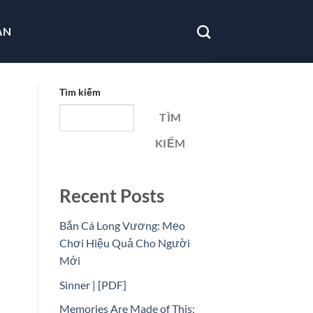
ẪN
Tìm kiếm
TÌM
KIẾM
Recent Posts
Bắn Cá Long Vương: Mẹo
Chơi Hiệu Quả Cho Người
Mới
Sinner | [PDF]
Memories Are Made of This: