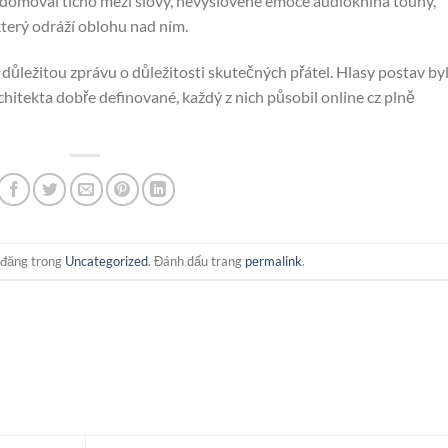
uvědomoval ticho mezi slovy, nevyslovené emoce audiokniha touhy,
 který odráží oblohu nad ním.
 důležitou zprávu o důležitosti skutečných přátel. Hlasy postav by
hitekta dobře definované, každý z nich působil online cz plně
 đăng trong
Uncategorized
. Đánh dấu trang
permalink
.