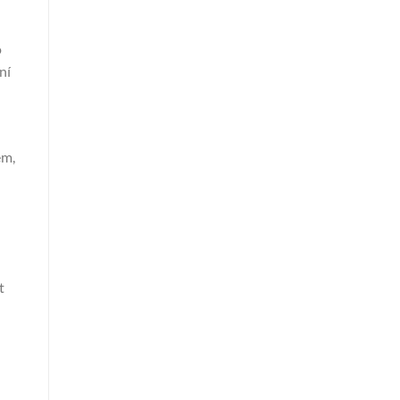
o
ní
em,
t