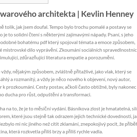
ftwarového architekta | Kevlin Henney
ě tolik, jak jsem doufal. Tempo bylo trochu pomalé a postavy se
to je to solidní čtení s některými zajímavými nápady. Psaní, s jeho
 podobné bohatému pdf který spojoval témata a emoce způsobem,
čné mistrovské dílo vyprávění. Zkoumání sociálních spravedlnostní
imulující, zdůrazňující literatura empatie a porozumění.
 vždy, nějakým způsobem, zvláštně přitažlivé, jako vlak, který se
sáhlý a rozmanitý, a vždy je něco nového k objevení, nový autor,
 k prozkoumání. Cesty postav, ačkoli často obtížné, byly nakonec
ho ducha pro růst, odpuštění a transformaci.
a na to, že je to měsíční vydání. Básníkova zlost je hmatatelná, si
forem, které jsou stejně tak odrazem jejich technické dovednosti, j
zbylo mi nic jiného než cítit zklamání, znepokojivý pocit, že příbě
, která rozkvetla příliš brzy a příliš rychle vadla.