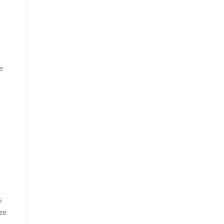
e
s
ze