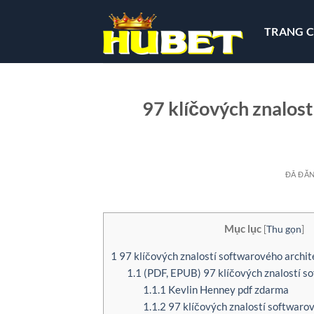
Chuyển
đến
TRANG 
nội
dung
97 klíčových znalost
ĐÃ ĐĂ
Mục lục
[
Thu gọn
]
1
97 klíčových znalostí softwarového archit
1.1
(PDF, EPUB) 97 klíčových znalostí s
1.1.1
Kevlin Henney pdf zdarma
1.1.2
97 klíčových znalostí softwarov