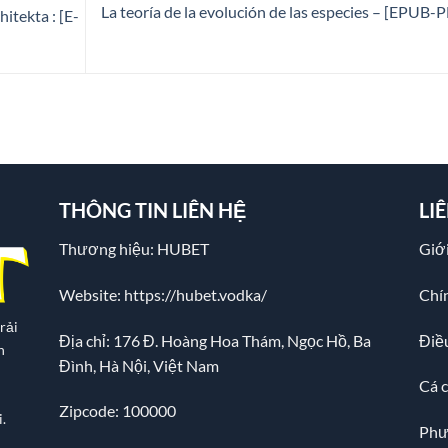
La teoría de la evolución de las especies – [EPUB-
itekta : [E-
THÔNG TIN LIÊN HỆ
LI
Thương hiệu: HUBET
Giới
Website:
https://hubet.vodka/
Chí
rải
Địa chỉ:
176 Đ. Hoàng Hoa Thám, Ngọc Hồ, Ba
Điề
n
Đình, Hà Nội, Việt Nam
Cá 
Zipcode: 100000
.
Phư