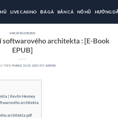
CHỦ
LIVE CASINO
ĐÁ GÀ
BẮN CÁ
NỔ HŨ
HƯỚNG D
UNCATEGORIZED
í softwarového architekta : [E-Book
EPUB]
NG TRÊN
THÁNG 10 23, 2025
BỞI
ADMIN
ekta | Kevlin Henney
oftwarového architekta
ého architekta pdf