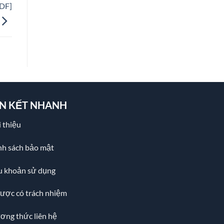
PDF]
ÊN KẾT NHANH
 thiệu
nh sách bảo mật
u khoản sử dụng
cược có trách nhiệm
ơng thức liên hệ