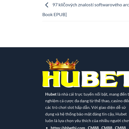
97 klíčových znalostí softwarového arch
Book EPUB]
Hubet
là nhà cái trực tuyến nổi bật, mang đến t
nghiệm cá cược đa dạng từ thể thao, casino đế
các trò chơi slot hấp dẫn. Với giao diện dễ sử
dụng và hệ thống bảo mật đáng tin cậy, Hubet
luôn là lựa chọn yêu thích của nhiều người chơi
https://shbethi.com
,
CM88
,
CM88
,
CM88
,