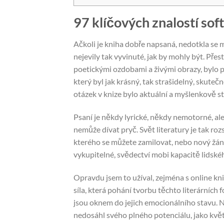
97 klíčových znalostí so
Ačkoli je kniha dobře napsaná, nedotkla se m
nejevily tak vyvinuté, jak by mohly být. Přes
poetickými ozdobami a živými obrazy, bylo
který byl jak krásný, tak strašidelný, skute
otázek v knize bylo aktuální a myšlenkově st
Psaní je někdy lyrické, někdy nemotorné, ale
nemůže dívat pryč. Svět literatury je tak roz
kterého se můžete zamilovat, nebo nový žánr
vykupitelné, svědectví mobi kapacitě lidské
Opravdu jsem to užíval, zejména s online knih
síla, která pohání tvorbu těchto literárních 
jsou oknem do jejich emocionálního stavu. Ne
nedosáhl svého plného potenciálu, jako květina