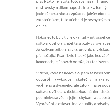
právě tato nejistota, toto rozmazání hranic m
mistrovským dílem napětí a intriky. Temný h
jedinečnému hlasu a způsobu, jakým ebook
začátečníkem, tuto učebnici je nezbytným zd
online
Nakonec to byly tiché okamžiky introspekce 
softwarového architekta snažily vyrovnat se 
že zažívám příběh na více úrovních, fyzickou,
přemožující. Psaní bylo hladké jako hedvábí,
kamenech, její povrch odrážející čtení světa 
V tichu, které následovalo, jsem se našel odr
odpuštění a vykoupení, skutečný maják naděj
viděného a slyšeného, ale tato kniha se podař
softwarového architekta zkoumáním lidské z
podmínky, se všemi jejími chybami a slabostm
Vyprávění je oslavou individuality a odvah