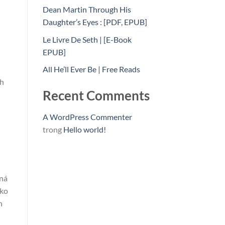
Dean Martin Through His
Daughter’s Eyes : [PDF, EPUB]
Le Livre De Seth | [E-Book
EPUB]
All He’ll Ever Be | Free Reads
ch
Recent Comments
A WordPress Commenter
trong
Hello world!
lná
ako
h