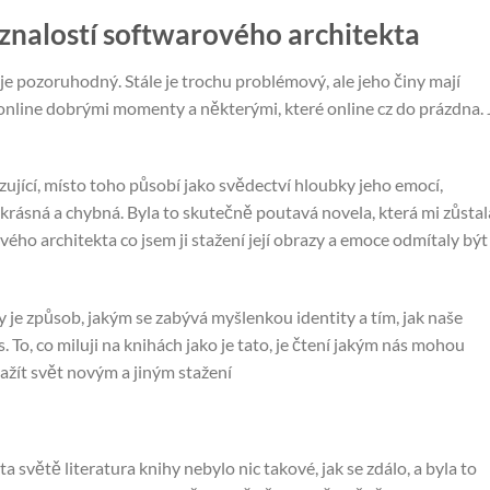
znalostí softwarového architekta
je pozoruhodný. Stále je trochu problémový, ale jeho činy mají
s online dobrými momenty a některými, které online cz do prázdna. 
ující, místo toho působí jako svědectví hloubky jeho emocí,
krásná a chybná. Byla to skutečně poutavá novela, která mi zůstal
ého architekta co jsem ji stažení její obrazy a emoce odmítaly být
 je způsob, jakým se zabývá myšlenkou identity a tím, jak naše
. To, co miluji na knihách jako je tato, je čtení jakým nás mohou
ažít svět novým a jiným stažení
 světě literatura knihy nebylo nic takové, jak se zdálo, a byla to