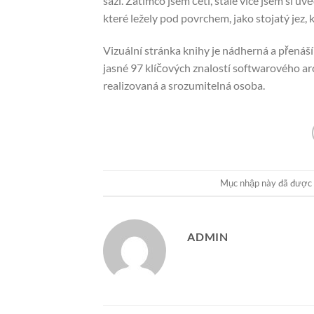
sazí. Zatímco jsem četl, stále více jsem si 
které ležely pod povrchem, jako stojatý jez,
Vizuální stránka knihy je nádherná a přenáší
jasné 97 klíčových znalostí softwarového arc
realizovaná a srozumitelná osoba.
Mục nhập này đã được
ADMIN