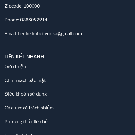
Zipcode: 100000
Phone: 0388092914
Email:
lienhe.hubet.vodka@gmail.com
LIÊN KẾT NHANH
Giới thiệu
Chính sách bảo mật
Điều khoản sử dụng
Cá cược có trách nhiệm
Phương thức liên hệ