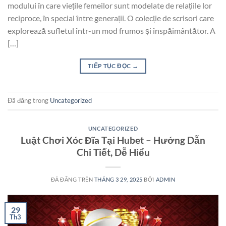
modului în care viețile femeilor sunt modelate de relațiile lor
reciproce, în special între generații. O colecție de scrisori care
explorează sufletul într-un mod frumos și înspăimântător. A
[…]
TIẾP TỤC ĐỌC
→
Đã đăng trong
Uncategorized
UNCATEGORIZED
Luật Chơi Xóc Đĩa Tại Hubet – Hướng Dẫn
Chi Tiết, Dễ Hiểu
ĐÃ ĐĂNG TRÊN
THÁNG 3 29, 2025
BỞI
ADMIN
29
Th3