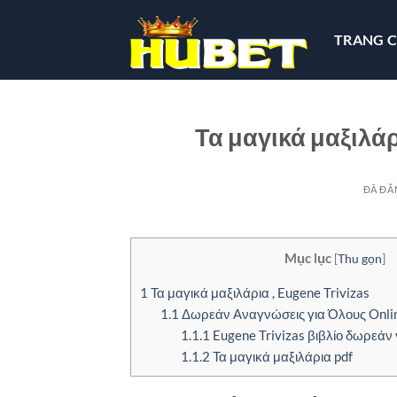
Chuyển
đến
TRANG 
nội
dung
Τα μαγικά μαξιλάρ
ĐÃ ĐĂ
Mục lục
[
Thu gọn
]
1
Τα μαγικά μαξιλάρια , Eugene Trivizas
1.1
Δωρεάν Αναγνώσεις για Όλους Onlin
1.1.1
Eugene Trivizas βιβλίο δωρεάν
1.1.2
Τα μαγικά μαξιλάρια pdf