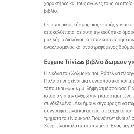
χαρακτήρες και τους αγώνες τους, οι οποίοι
βιβλίο.
Ο εσωτερικός κόσμος μιας νεαρής γυναίκας
αποκαλύπτεται σε αυτή την αισθητικά όμορφ
μαξιλάρια διαλόγου και των καταχωρήσεων 
ανακλασμένος και αναστρεφόμενος δρόμος 
Eugene Trivizas βιβλίο δωρεάν 
Η εικόνα του Χολμς και του Ράσελ να πλοηγ
Παλαιστίνης είναι μια συναρπαστική, και μπ
τόπου και ebook pdf λήψη ατμόσφαιρας. Για ό
ιστορία για την ανθρώπινη κατάσταση, ένα υ
συνδεδεμένοι. Δεν ήμουν σίγουρος τι να πε
συγγραφέα είναι και αστεία και сердική, και
τμήματα του Νιούκασλ Γιουνάιτεντ είναι εξί
Χένρι είναι καλά αποτυπωμένο. Ένας μεγά