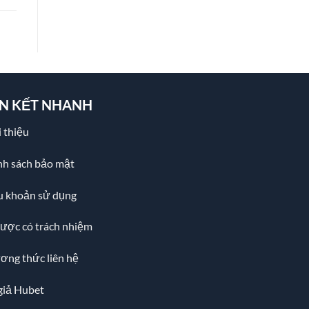
ÊN KẾT NHANH
 thiệu
nh sách bảo mật
u khoản sử dụng
cược có trách nhiệm
ơng thức liên hệ
giả Hubet