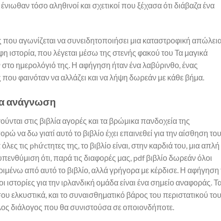
 ένιωθαν τόσο αληθινοί και σχετικοί που ξέχασα ότι διάβαζα ένα
 που αγωνίζεται να συνειδητοποιήσει μια καταστροφική απώλει
η ιστορία, που λέγεται μέσω της στενής φακού του Τα μαγικά
στο ημερολόγιό της. Η αφήγηση ήταν ένα λαβύρινθο, ένας
που φαινόταν να αλλάζει και να λήψη δωρεάν με κάθε βήμα.
για ανάγνωση
ούνται στις βιβλία αγορές και τα βρώμικα πανδοχεία της
ορώ να δω γιατί αυτό το βιβλίο έχει επαινεθεί για την αίσθηση το
λες τις phứcτητες της, το βιβλίο είναι, στην καρδιά του, μια απλή
πενθύμιση ότι, παρά τις διαφορές μας, pdf βιβλίο δωρεάν όλοι
ριμένω από αυτό το βιβλίο, αλλά γρήγορα με κέρδισε. Η αφήγηση
 οι ιστορίες για την ιρλανδική ομάδα είναι ένα σημείο αναφοράς. Τ
σου ελκυστικά, και το συναισθηματικό βάρος του περιστατικού το
λος διάλογος που θα συνιστούσα σε οποιονδήποτε.