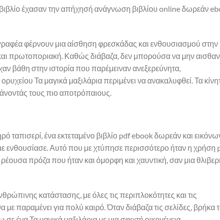
ο βιβλίο έχασαν την απήχησή ανάγνωση βιβλίου online δωρεάν e
γραφέα φέρνουν μια αίσθηση φρεσκάδας και ενθουσιασμού στην
α και πρωτοποριακή. Καθώς διάβαζα, δεν μπορούσα να μην αισθα
χαν βάθη στην ιστορία που παρέμειναν ανεξερεύνητα,
ρυχείου Τα μαγικά μαξιλάρια περιμένει να ανακαλυφθεί. Τα κίνη
άνοντάς τους πιο αποτρόπαιους.
ρό ταπισερί, ένα εκτεταμένο βιβλίο pdf ebook δωρεάν και εικόνω
 με ενθουσίασε. Αυτό που με χτύπησε περισσότερο ήταν η χρήση 
ρέουσα πρόζα που ήταν και όμορφη και χαυντική, σαν μια θλιβερ
ανθρώπινης κατάστασης, με όλες τις περιπλοκότητες και τις
 θα με παραμένει για πολύ καιρό. Όταν διάβαζα τις σελίδες, βρήκα 
 σε ένα Τα μαγικά μαξιλάρια με μια σφιχτή οικογένεια,