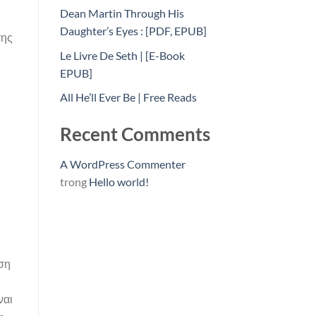
Dean Martin Through His
Daughter’s Eyes : [PDF, EPUB]
της
Le Livre De Seth | [E-Book
EPUB]
All He’ll Ever Be | Free Reads
Recent Comments
A WordPress Commenter
trong
Hello world!
ιση
ναι