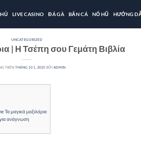
CHỦ
LIVE CASINO
ĐÁ GÀ
BẮN CÁ
NỔ HŨ
HƯỚNG D
UNCATEGORIZED
ια | Η Τσέπη σου Γεμάτη Βιβλία
NG TRÊN
THÁNG 10 1, 2025
BỞI
ADMIN
e Τα μαγικά μαξιλάρια
 για ανάγνωση