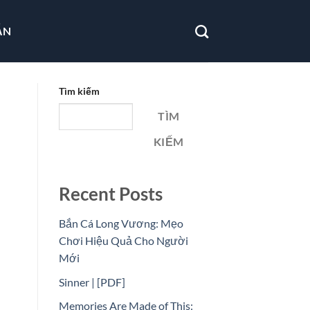
ẪN
Tìm kiếm
TÌM
KIẾM
Recent Posts
Bắn Cá Long Vương: Mẹo
Chơi Hiệu Quả Cho Người
Mới
Sinner | [PDF]
Memories Are Made of This: