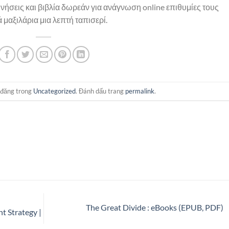
ινήσεις και βιβλία δωρεάν για ανάγνωση online επιθυμίες τους
 μαξιλάρια μια λεπτή ταπισερί.
 đăng trong
Uncategorized
. Đánh dấu trang
permalink
.
The Great Divide : eBooks (EPUB, PDF)
t Strategy |