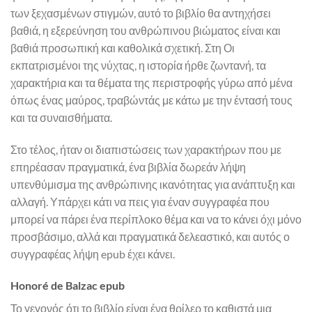
των ξεχασμένων στιγμών, αυτό το βιβλίο θα αντηχήσει
βαθιά, η εξερεύνηση του ανθρώπινου βιώματος είναι και
βαθιά προσωπική και καθολικά σχετική. Στη Οι
εκπατρισμένοι της νύχτας, η ιστορία ήρθε ζωντανή, τα
χαρακτήρια και τα θέματα της περιστροφής γύρω από μένα
όπως ένας μαύρος, τραβώντάς με κάτω με την έντασή τους
και τα συναισθήματα.
Στο τέλος, ήταν οι διαπιστώσεις των χαρακτήρων που με
επηρέασαν πραγματικά, ένα βιβλία δωρεάν λήψη
υπενθύμισμα της ανθρώπινης ικανότητας για ανάπτυξη και
αλλαγή. Υπάρχει κάτι να πεις για έναν συγγραφέα που
μπορεί να πάρει ένα περίπλοκο θέμα και να το κάνει όχι μόνο
προσβάσιμο, αλλά και πραγματικά δελεαστικό, και αυτός ο
συγγραφέας λήψη epub έχει κάνει.
Honoré de Balzac epub
Το γεγονός ότι το βιβλίο είναι ένα θρίλερ το καθιστά μια