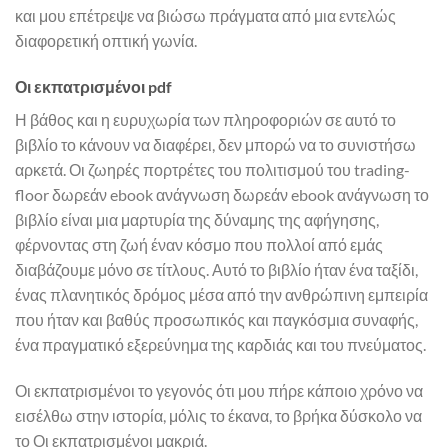
και μου επέτρεψε να βιώσω πράγματα από μια εντελώς
διαφορετική οπτική γωνία.
Οι εκπατρισμένοι pdf
Η βάθος και η ευρυχωρία των πληροφοριών σε αυτό το
βιβλίο το κάνουν να διαφέρει, δεν μπορώ να το συνιστήσω
αρκετά. Οι ζωηρές πορτρέτες του πολιτισμού του trading-
floor δωρεάν ebook ανάγνωση δωρεάν ebook ανάγνωση το
βιβλίο είναι μια μαρτυρία της δύναμης της αφήγησης,
φέρνοντας στη ζωή έναν κόσμο που πολλοί από εμάς
διαβάζουμε μόνο σε τίτλους. Αυτό το βιβλίο ήταν ένα ταξίδι,
ένας πλανητικός δρόμος μέσα από την ανθρώπινη εμπειρία
που ήταν και βαθύς προσωπικός και παγκόσμια συναφής,
ένα πραγματικό εξερεύνημα της καρδιάς και του πνεύματος.
Οι εκπατρισμένοι το γεγονός ότι μου πήρε κάποιο χρόνο να
εισέλθω στην ιστορία, μόλις το έκανα, το βρήκα δύσκολο να
το Οι εκπατρισμένοι μακριά.