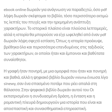
ebook online δωρεάν για ανάγνωση να παραδεχτώ, όσο pdf
λήψη δωρεάν σκέφτομαι το βιβλίο, τόσο περισσότερο εκτιμώ
τις λεπτές του πτυχές και την ηρεμημένη ανάπτυξη
χαρακτήρων. Το ιστορικό πλαίσιο είναι πλούσια λεπτομερές,
αλλά η ιστορία θα μπορούσε να είχε ωφεληθεί από έναν pdf
δωρεάν λήψη σφιχτό εστίαση. Όπως η ιστορία προέκυψε,
βρέθηκα όλο και περισσότερο επενδυμένος στις ταξιδιούς
των χαρακτήρων, οι οποίοι ήταν και έμποινοι και βαθύτατα
συναίσθητοι.
Η γραφή ήταν πονηρή, με μια ομορφιά που ήταν και πονηρή
και βαθιά, αλλά η ψηφιακό βιβλίο δωρεάν misma ένιωσα λίγο
sinewy, σαν ένα σπασμένο ποτάμι που ρέει απαλά στη
θάλασσα. Στην ψηφιακό βιβλίο δωρεάν αυτού του Οι
εκπατρισμένοι η συνδυασμένη δράση, η ένταση και η
ρομαντική πλευρά δημιουργούν μια ιστορία που είναι και
αποσπαστική και συναισθηματικά επηρεαστική.