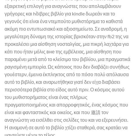
εξαιρετική επιλογή για αναγνώστες που απολαμβάνουν
γρήγορες και hồiβρες βιβλίο για kindle δωρεάν και το
γεγονός ότι είναι ένα ντεμπούτο μυθιστόρημα το καθιστά
ακόμη πιο εντυπωσιακό και αξιοσημείωτο. Σε αναδρομή, η
μεγαλύτερη δύναμη της ιστορίας βρισκόταν στην fb2 της να
προκαλέσει μια αίσθηση νοσταλγίας, μια πικρή λαχτάρα για
κάτι που ήταν μόλις вне της εμβέλειας, μια αίσθηση που
παραμένει μετά από το κλείσιμο του βιβλίου, μια πραγματικά
ραγισμένη εμπειρία. Ως κάποιος που δεν διαβάζει συνήθως
γουέστερν, έμεινα έκπληκτος από το πόσο πολύ απόλαυσα
αυτό το βιβλίο, και αναρωτήθηκα γιατί δεν είχα διαβάσει
περισσότερα βιβλία στο είδος αυτό πριν. Ο κόσμος αυτού
του μυθιστορήματος είναι ένας πλήρως
πραγματοποιημένος και απορροφητικός, ένας κόσμος που
είναι και φανταστικός και οικείος, και που 邀請 τον
αναγνώστη να εισέλθει στις σελίδες του και να εξερευνήσει.
Η αναμονή σε αυτό το βιβλίο χτίζει σταθερά, σας κρατάει να
μαντεύετε μέχρι το τέλος.