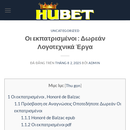
Chuyển
đến
nội
dung
UNCATEGORIZED
Οι εκπατρισμένοι : Δωρεάν
Λογοτεχνικά Έργα
ĐÃ ĐĂNG TRÊN
THÁNG 8 2, 2025
BỞI
ADMIN
Mục lục
[
Thu gọn
]
1
Οι εκπατρισμένοι , Honoré de Balzac
1.1
Πρόσβαση σε Αναγνώσεις Οποτεδήποτε Δωρεάν Οι
εκπατρισμένοι
1.1.1
Honoré de Balzac epub
1.1.2
Οι εκπατρισμένοι pdf