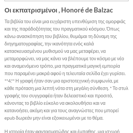
Οι εκπατρισμένοι , Honoré de Balzac
Τα βιβλία του είναι μια ευχάριστη υπενθύμιση της ομορφιάς
και της παράδοξότητας του πραγματικού κόσμου. Όπως
κάνω ανασκόπηση του βιβλίου, θυμάμαι τη δύναμη της
διηγηματογραφίας, την ικανότητα ενός καλά
κατασκευασμένου μυθισμού να μας μεταφέρει, να
μεταμορφώνει, να μας κάνει να βλέπουμε τον κόσμο με νέο
και αναμενόμενο τρόπο, μια πραγματικά μαγική εμπειρία
που παραμένει μακρά αφού η τελευταία σελίδα έχει γυρίσει.
**4.** Η γραφή ήταν σαν μια αριστοτεχνική συμφωνία, με
κάθε πρόταση μια λεπτή νότα στη μεγάλη σύνθεση. * Το στυλ
γραφής του συγγραφέα ήταν δελεαστικό και προσιτό,
κάνοντας το βιβλίο εύκολο να ακολουθήσει και να
κατανοήσει, ακόμη και για τους αναγνώστες που μπορεί
epub δωρεάν μην είναι εξοικειωμένοι με το θέμα.
Η ιστορία ήταν φαντασματώδης και έμπαθης, μια ισχυρή