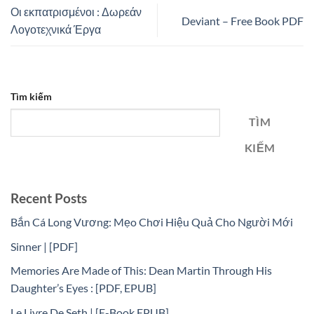
Οι εκπατρισμένοι : Δωρεάν
Deviant – Free Book PDF
Λογοτεχνικά Έργα
Tìm kiếm
TÌM
KIẾM
Recent Posts
Bắn Cá Long Vương: Mẹo Chơi Hiệu Quả Cho Người Mới
Sinner | [PDF]
Memories Are Made of This: Dean Martin Through His
Daughter’s Eyes : [PDF, EPUB]
Le Livre De Seth | [E-Book EPUB]