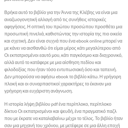
Βρήκα αυτό το βιβλίο για την Άννα της Κλέβης να είναι μια
αναζωογονητική αλλαγή από τις συνήθεις ιστορικές
αφηγήσεις. Η οπτική του πρώτου προσώπου προσθέτει μια
προσωπική πινελιά, καθιστώντας την ιστορία της πιο οικεία
και σχετική. Δεν είναι συχνά που ένα ebook online μπορεί να
με κάνει να αισθανθώ ότι είμαι μέρος κάτι μεγαλύτερου από
Οι εκπατρισμένοι εαυτό μου, κάτι παγκόσμιο και διαχρονικό,
αλλά αυτό το κατάφερε με μια αίσθηση πεδίου και
φιλοδοξίας που ήταν τόσο εντυπωσιακή όσο και ταπεινή.
Δεν μπορούσα να αφήσω ebook το βιβλίο κάτω. Η γρήγορη
πλοκή και οι συναρπαστικοί χαρακτήρες το έκαναν μια
γρήγορη και ευχάριστη ανάγνωση.
Η ιστορία λήψη βιβλίου pdf ένα περίπλοκο, περίπλοκο
δίκτυο Οι εκπατρισμένοι και ψευδή, ένα πραγματικό παζλ
που με έκρατε να καταλαβαίνω μέχρι το τέλος. Το βιβλίο ήταν
σαν μια μηχανή του χρόνου, με μετέφερε σε μια άλλη εποχή