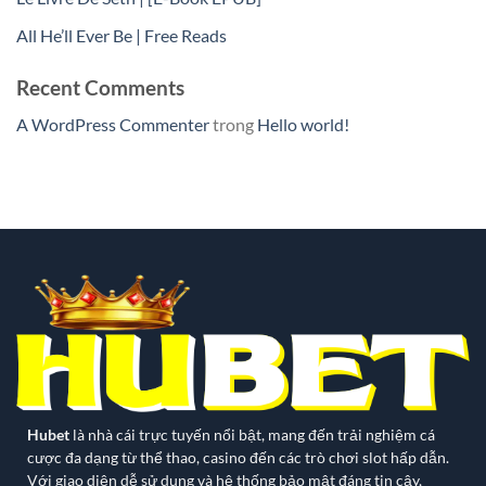
All He’ll Ever Be | Free Reads
Recent Comments
A WordPress Commenter
trong
Hello world!
Hubet
là nhà cái trực tuyến nổi bật, mang đến trải nghiệm cá
cược đa dạng từ thể thao, casino đến các trò chơi slot hấp dẫn.
Với giao diện dễ sử dụng và hệ thống bảo mật đáng tin cậy,