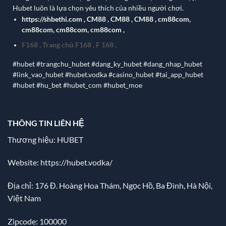
Hubet luôn là lựa chọn yêu thích của nhiều người chơi.
https://shbethi.com
,
CM88
,
CM88
,
CM88
,
cm88com
,
cm88com
,
cm88com
,
cm88com
,
F168
,
Trang chủ F168
,
F 168
,
#hubet #trangchu_hubet #dang_ky_hubet #dang_nhap_hubet
#link_vao_hubet #hubet.vodka #casino_hubet #tai_app_hubet
#hubet #hu_bet #hubet_com #hubet_moe
THÔNG TIN LIÊN HỆ
Thương hiệu: HUBET
Website:
https://hubet.vodka/
Địa chỉ:
176 Đ. Hoàng Hoa Thám, Ngọc Hồ, Ba Đình, Hà Nội,
Việt Nam
Zipcode: 100000