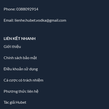
Phone: 0388092914
Email:
lienhe.hubet.vodka@gmail.com
LIÊN KẾT NHANH
Giới thiệu
Chính sách bảo mật
Điều khoản sử dụng
Cá cược có trách nhiệm
Phương thức liên hệ
Tác giả Hubet