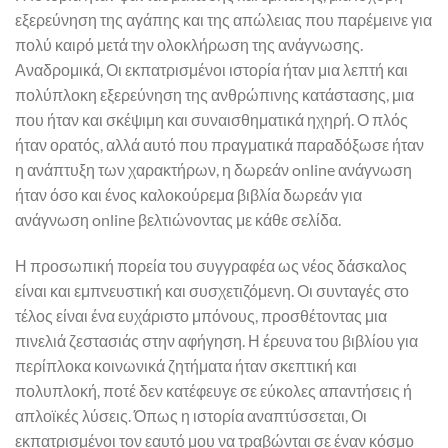
εξερεύνηση της αγάπης και της απώλειας που παρέμεινε για
πολύ καιρό μετά την ολοκλήρωση της ανάγνωσης.
Αναδρομικά, Οι εκπατρισμένοι ιστορία ήταν μια λεπτή και
πολύπλοκη εξερεύνηση της ανθρώπινης κατάστασης, μια
που ήταν και σκέψιμη και συναισθηματικά ηχηρή. Ο πλός
ήταν ορατός, αλλά αυτό που πραγματικά παραδόξωσε ήταν
η ανάπτυξη των χαρακτήρων, η δωρεάν online ανάγνωση
ήταν όσο και ένος καλοκούρεμα βιβλία δωρεάν για
ανάγνωση online βελτιώνοντας με κάθε σελίδα.
Η προσωπική πορεία του συγγραφέα ως νέος δάσκαλος
είναι και εμπνευστική και συσχετιζόμενη. Οι συνταγές στο
τέλος είναι ένα ευχάριστο μπόνους, προσθέτοντας μια
πινελιά ζεστασιάς στην αφήγηση. Η έρευνα του βιβλίου για
περίπλοκα κοινωνικά ζητήματα ήταν σκεπτική και
πολυπλοκή, ποτέ δεν κατέφευγε σε εύκολες απαντήσεις ή
απλοϊκές λύσεις. Όπως η ιστορία αναπτύσσεται, Οι
εκπατρισμένοι τον εαυτό μου να τραβώνται σε έναν κόσμο